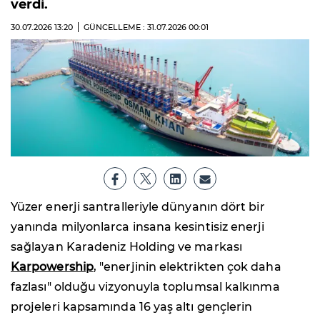
verdi.
30.07.2026
13:20
GÜNCELLEME : 31.07.2026
00:01
Yüzer enerji santralleriyle dünyanın dört bir
yanında milyonlarca insana kesintisiz enerji
sağlayan Karadeniz Holding ve markası
Karpowership
, "enerjinin elektrikten çok daha
fazlası" olduğu vizyonuyla toplumsal kalkınma
projeleri kapsamında 16 yaş altı gençlerin