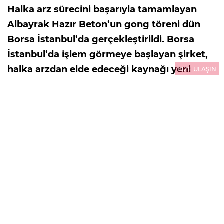
Halka arz sürecini başarıyla tamamlayan
Albayrak Hazır Beton’un gong töreni dün
Borsa İstanbul’da gerçekleştirildi. Borsa
İstanbul’da işlem görmeye başlayan şirket,
halka arzdan elde edeceği kaynağı yeni
BİZE ULAŞIN
üretim tesisleri, kapasite artışı ve inovatif
yatırımlarla büyümesini hızlandırmak için
kullanacak. Kentsel dönüşüm, altyapı
yatırımları ve artan konut ihtiyacının
desteklediği hazır beton sektöründe önemli
bir büyüme potansiyeli gören şirket, yeni
yatırımlarla pazardaki konumunu
güçlendirmeyi amaçlıyor.
30.07.2026
13:10
GÜNCELLEME : 30.07.2026
13:10