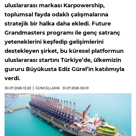
uluslararası markası Karpowership,
toplumsal fayda odaklı çalışmalarına
stratejik bir halka daha ekledi. Future
Grandmasters programı ile genç satranç
yeteneklerini keşfedip gelişimlerini
destekleyen şirket, bu küresel platformun
uluslararası startını Türkiye’de, ülkemizin
gururu Büyükusta Ediz Gürel’in katılımıyla
verdi.
30.07.2026
13:20
GÜNCELLEME : 31.07.2026
00:01