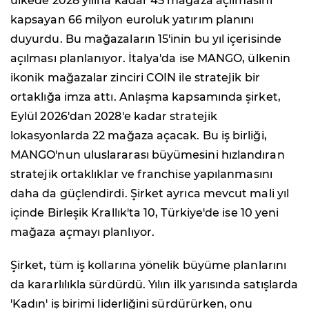
ülkede 2028 yılına kadar 45 mağaza açılmasını
kapsayan 66 milyon euroluk yatırım planını
duyurdu. Bu mağazaların 15'inin bu yıl içerisinde
açılması planlanıyor. İtalya'da ise MANGO, ülkenin
ikonik mağazalar zinciri COIN ile stratejik bir
ortaklığa imza attı. Anlaşma kapsamında şirket,
Eylül 2026'dan 2028'e kadar stratejik
lokasyonlarda 22 mağaza açacak. Bu iş birliği,
MANGO'nun uluslararası büyümesini hızlandıran
stratejik ortaklıklar ve franchise yapılanmasını
daha da güçlendirdi. Şirket ayrıca mevcut mali yıl
içinde Birleşik Krallık'ta 10, Türkiye'de ise 10 yeni
mağaza açmayı planlıyor.
Şirket, tüm iş kollarına yönelik büyüme planlarını
da kararlılıkla sürdürdü. Yılın ilk yarısında satışlarda
'Kadın' iş birimi liderliğini sürdürürken, onu