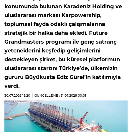
konumunda bulunan Karadeniz Holding ve
uluslararası markası Karpowership,
toplumsal fayda odaklı çalışmalarına
stratejik bir halka daha ekledi. Future
Grandmasters programı ile genç satranç
yeteneklerini keşfedip gelişimlerini
destekleyen şirket, bu küresel platformun
uluslararası startını Türkiye’de, ülkemizin
gururu Büyükusta Ediz Gürel’in katılımıyla
verdi.
30.07.2026
13:20
GÜNCELLEME : 31.07.2026
00:01