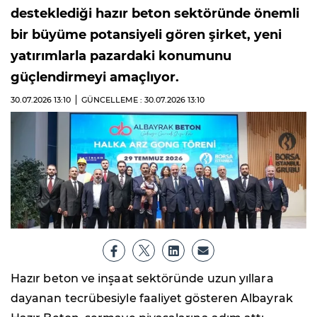
desteklediği hazır beton sektöründe önemli
bir büyüme potansiyeli gören şirket, yeni
yatırımlarla pazardaki konumunu
güçlendirmeyi amaçlıyor.
30.07.2026
13:10
GÜNCELLEME : 30.07.2026
13:10
Hazır beton ve inşaat sektöründe uzun yıllara
dayanan tecrübesiyle faaliyet gösteren Albayrak