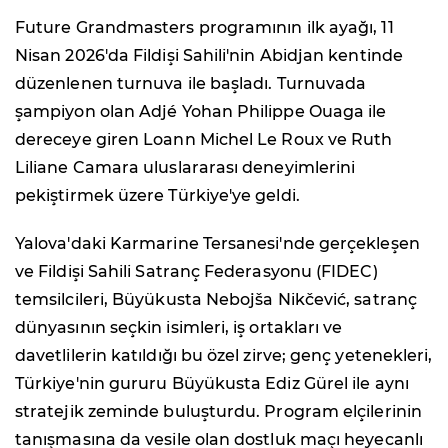
Future Grandmasters programının ilk ayağı, 11
Nisan 2026'da Fildişi Sahili'nin Abidjan kentinde
düzenlenen turnuva ile başladı. Turnuvada
şampiyon olan Adjé Yohan Philippe Ouaga ile
dereceye giren Loann Michel Le Roux ve Ruth
Liliane Camara uluslararası deneyimlerini
pekiştirmek üzere Türkiye'ye geldi.
Yalova'daki Karmarine Tersanesi'nde gerçekleşen
ve Fildişi Sahili Satranç Federasyonu (FIDEC)
temsilcileri, Büyükusta Nebojša Nikčević, satranç
dünyasının seçkin isimleri, iş ortakları ve
davetlilerin katıldığı bu özel zirve; genç yetenekleri,
Türkiye'nin gururu Büyükusta Ediz Gürel ile aynı
stratejik zeminde buluşturdu. Program elçilerinin
tanışmasına da vesile olan dostluk maçı heyecanlı