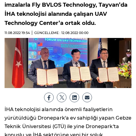
imzalarla Fly BVLOS Technology, Tayvan’da
İHA teknolojisi alanında çalışan UAV
Technology Center’a ortak oldu.
11.08.2022
19:54
GÜNCELLEME : 12.08.2022
00:00
İHA teknolojisi alanında önemli faaliyetlerin
yürütüldüğü Dronepark'a ev sahipliği yapan Gebze
Teknik Üniversitesi (GTÜ) ile yine Dronepark'ta
konuşlu ve İHA sektörüne yeni bir soluk