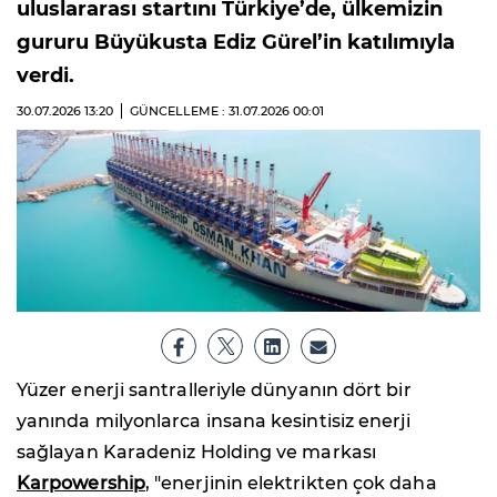
uluslararası startını Türkiye’de, ülkemizin
gururu Büyükusta Ediz Gürel’in katılımıyla
verdi.
30.07.2026
13:20
GÜNCELLEME : 31.07.2026
00:01
Yüzer enerji santralleriyle dünyanın dört bir
yanında milyonlarca insana kesintisiz enerji
sağlayan Karadeniz Holding ve markası
Karpowership
, "enerjinin elektrikten çok daha