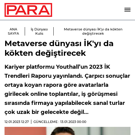
ANA
İş Dünyası
Metaverse dünyası İK'yı da kökten
SAYFA
Kulis
değiştirecek
Metaverse dünyası İK'yı da
kökten değiştirecek
Kariyer platformu Youthall’un 2023 İK
Trendleri Raporu yayınlandı. Çarpıcı sonuçlar
ortaya koyan rapora göre avatarlarla
girilecek online toplantılar, iş görüşmesi
sırasında firmaya yapılabilecek sanal turlar
çok uzak bir gelecekte değil...
12.01.2023
12:27
GÜNCELLEME : 13.01.2023
00:00