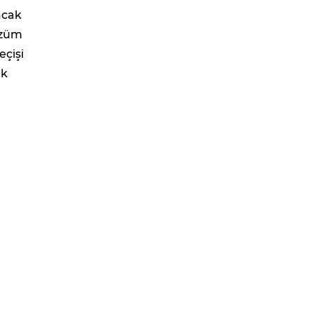
acak
özüm
eçişi
ak