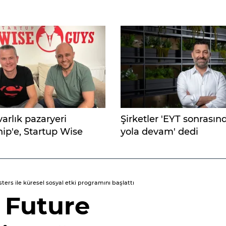
 varlık pazaryeri
Şirketler 'EYT sonrasın
hip'e, Startup Wise
yola devam' dedi
an yatırım
rs ile küresel sosyal etki programını başlattı
, Future