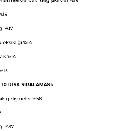
netmeliklerdeki değişiklikler %19
 %19
iği %17
ü eksikliği %14
lak %14
 %13
 10 RİSK SIRALAMASI:
ik gelişmeler %58
7
iği %37