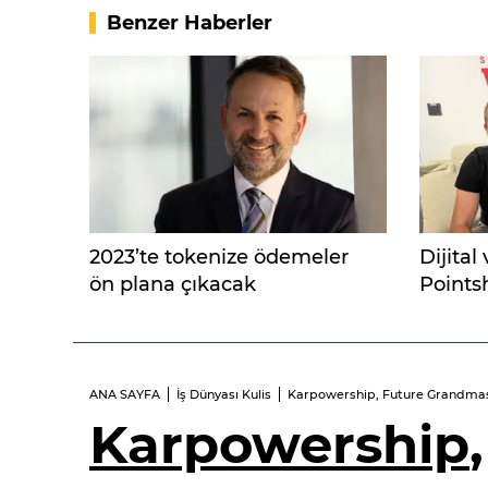
Benzer Haberler
2023’te tokenize ödemeler
Dijital
ön plana çıkacak
Points
Guys’d
ANA SAYFA
İş Dünyası Kulis
Karpowership, Future Grandmaste
Karpowership