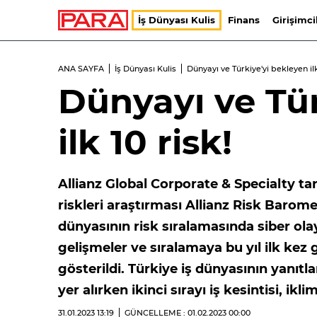
İş Dünyası Kulis
Finans
Girişimci
ANA SAYFA
İş Dünyası Kulis
Dünyayı ve Türkiye'yi bekleyen ilk
Dünyayı ve Tür
ilk 10 risk!
Allianz Global Corporate & Specialty tar
riskleri araştırması Allianz Risk Baromet
dünyasının risk sıralamasında siber olay
gelişmeler ve sıralamaya bu yıl ilk kez g
gösterildi. Türkiye iş dünyasının yanıt
yer alırken ikinci sırayı iş kesintisi, ikli
31.01.2023
13:19
GÜNCELLEME : 01.02.2023
00:00