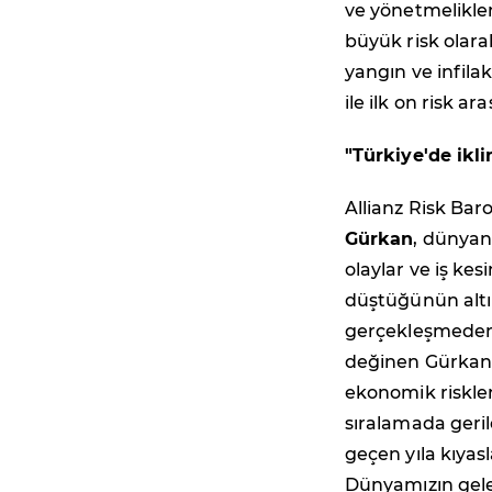
ve yönetmeliklerde
büyük risk olarak
yangın ve infilak 
ile ilk on risk ar
"Türkiye'de ikli
Allianz Risk Bar
Gürkan
, dünyan
olaylar ve iş ke
düştüğünün altın
gerçekleşmeden 
değinen Gürkan, 
ekonomik riskler
sıralamada gerile
geçen yıla kıyasl
Dünyamızın gelec