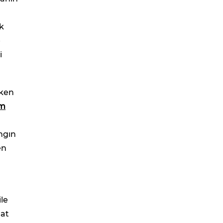
ük
e
i
rken
im
angın
en
ile
uat