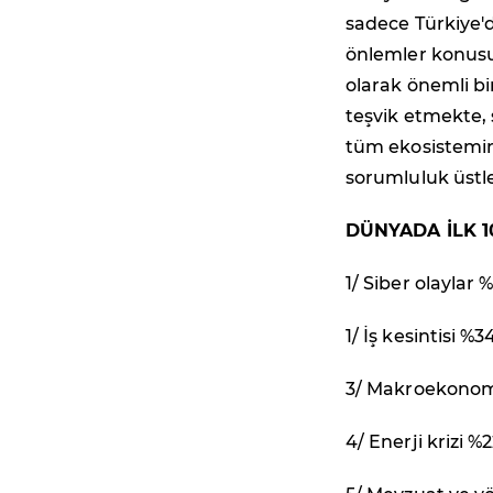
sadece Türkiye'
önlemler konusun
olarak önemli bi
teşvik etmekte,
tüm ekosistemi
sorumluluk üstle
DÜNYADA İLK 1
1/ Siber olaylar 
1/ İş kesintisi %3
3/ Makroekonom
4/ Enerji krizi %