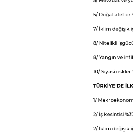
5/ Mevzuat ve yö
5/ Doğal afetler
7/ İklim değişikl
8/ Nitelikli işgüc
8/ Yangın ve infi
10/ Siyasi riskler
TÜRKİYE'DE İLK
1/ Makroekonom
2/ İş kesintisi %3
2/ İklim değişikl