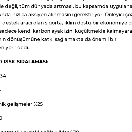
de değil, tüm dünyada artması, bu kapsamda uygulan
da hızlıca aksiyon alınmasını gerektiriyor. Önleyici ç
r destek aracı olan sigorta, iklim dostu bir ekonomiye g
 sadece kendi karbon ayak izini küçültmekle kalmayar
nin dönüşümüne katkı sağlamakta da önemli bir
niyor." dedi.
0 RİSK SIRALAMASI:
%34
4
ik gelişmeler %25
22