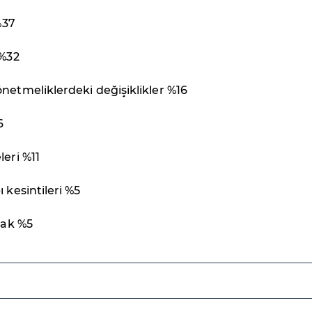
%37
 %32
netmeliklerdeki değişiklikler %16
6
leri %11
 kesintileri %5
lak %5