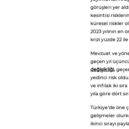
görüşleri yer ald
kesintisi riskler
küresel riskler 
2023 yılının en ö
krizi yüzde 22 i
Mevzuat ve yönet
geçen yıl üçüncü 
değişikliği
, geçe
yedinci risk oldu
ve infilak iki sı
yıla göre dört s
Türkiye'de öne ç
gelişmeler olurken
ikinci sırayı pay