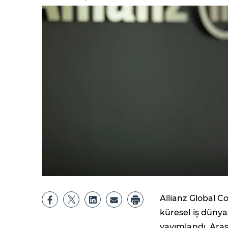
Allianz Global C
küresel iş dünyas
yayımlandı. Ara