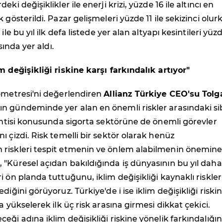
ki değişiklikler ile enerji krizi, yüzde 16 ile altıncı en
 gösterildi. Pazar gelişmeleri yüzde 11 ile sekizinci olur
ile bu yıl ilk defa listede yer alan altyapı kesintileri yüz
asında yer aldı.
m değişikliği riskine karşı farkındalık artıyor"
ometresi'ni değerlendiren
Allianz Türkiye CEO'su Tolg
ın gündeminde yer alan en önemli riskler arasındaki si
sintisi konusunda sigorta sektörüne de önemli görevler
ı çizdi. Risk temelli bir sektör olarak henüz
riskleri tespit etmenin ve önlem alabilmenin önemin
"Küresel açıdan bakıldığında iş dünyasının bu yıl daha
i ön planda tuttuğunu, iklim değişikliği kaynaklı riskler
diğini görüyoruz. Türkiye'de i ise iklim değişikliği riskin
a yükselerek ilk üç risk arasına girmesi dikkat çekici.
eği adına iklim değişikliği riskine yönelik farkındalığın