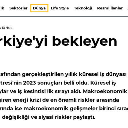
lik
Sektörler
Dünya
Life Style
Teknoloji
Resmi İlanlar
 10 risk!
kiye'yi bekleyen
afından gerçekleştirilen yıllık küresel iş dünyası
resi'nin 2023 sonuçları belli oldu. Küresel iş
lar ve iş kesintisi ilk sırayı aldı. Makroekonomik
iren enerji krizi de en önemli riskler arasında
larında ise makroekonomik gelişmeler birinci sır
m değişikliği ve siyasi riskler paylaştı.