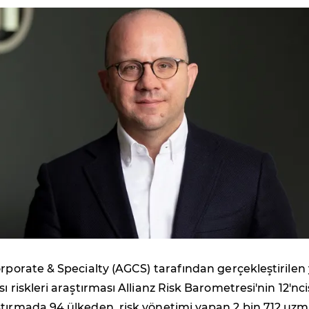
orporate & Specialty (AGCS) tarafından gerçekleştirilen y
ı riskleri araştırması Allianz Risk Barometresi'nin 12'nci
ştırmada 94 ülkeden, risk yönetimi yapan 2 bin 712 uz