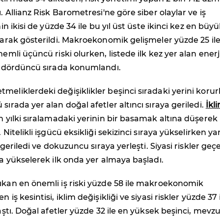
ı. Allianz Risk Barometresi'ne göre siber olaylar ve iş
inin ikisi de yüzde 34 ile bu yıl üst üste ikinci kez en büy
olarak gösterildi. Makroekonomik gelişmeler yüzde 25 il
nemli üçüncü riski olurken, listede ilk kez yer alan enerj
le dördüncü sırada konumlandı.
meliklerdeki değişiklikler beşinci sıradaki yerini koru
sırada yer alan doğal afetler altıncı sıraya geriledi.
İkl
n yılki sıralamadaki yerinin bir basamak altına düşerek
. Nitelikli işgücü eksikliği sekizinci sıraya yükselirken y
ra geriledi ve dokuzuncu sıraya yerleşti. Siyasi riskler geç
ıra yükselerek ilk onda yer almaya başladı.
ıkan en önemli iş riski yüzde 58 ile makroekonomik
 iş kesintisi, iklim değişikliği ve siyasi riskler yüzde 37 
laştı. Doğal afetler yüzde 32 ile en yüksek beşinci, mevz