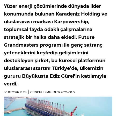
Yüzer enerji çözümlerinde dünyada lider
konumunda bulunan Karadeniz Holding ve
uluslararası markası Karpowership,
toplumsal fayda odaklı çalışmalarına
stratejik bir halka daha ekledi. Future
Grandmasters programı ile genç satranç
yeteneklerini keşfedip gelişimlerini
destekleyen şirket, bu küresel platformun
uluslararası startını Türkiye’de, ülkemizin
gururu Büyükusta Ediz Gürel’in katılımıyla
verdi.
30.07.2026
13:20
GÜNCELLEME : 31.07.2026
00:01