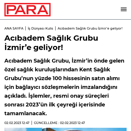
ANA SAYFA
İş Dünyası Kulis
Acıbadem Sağlık Grubu İzmir’e geliyor!
Acıbadem Sağlık Grubu
İzmir’e geliyor!
Acıbadem Sağlık Grubu, İzmir’in önde gelen
özel sağlık kuruluşlarından Kent Sağlık
Grubu’nun yüzde 100 hissesinin satın alımı
için bağlayıcı sözleşmelerin imzalandığını
açıkladı. İşlemler, resmi onay süreçleri
sonrası 2023’ün ilk çeyreği içerisinde
tamamlanacak.
02.02.2023
12:47
GÜNCELLEME : 02.02.2023
12:47