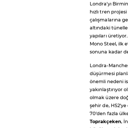
Londra'yı Birmi
hızlı tren proje
çalışmalarına ge
altındaki tünell
yapıları üretiyo
Mono Steel, ilk 
sonuna kadar d
Londra-Manchest
düşürmesi planl
önemli nedeni is
yakınlaştırıyor 
olmak üzere doğ
şehir de, HS2'ye
70'den fazla ül
Toprakçeken
, İ