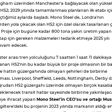
ngham üzerinden Manchester'a bağlayacak olan yükse
si HS2; 2029 yılında tamamlanması planlanan ilk etabı içi
çtiğimiz aylarda başladı. Mono Steel de, Londra'nın
erden yola çıkacak olan HS2 için özel olarak tasarlanan ç
r. Proje için bugüne kadar 800 tona yakın üretim yapan
etap için gereken malzemeleri tedarik etmeye 2025 yılı
evam edecek.
er arası tren yolculuğunu 7 saatten 1 saat 11 dakikaya
anan HS2'nin bu kadar büyük bir proje olmasının bir b
e hattın güzergahında olmayan şehirleri de birbirine
olması. Liverpool, Sheffield, Leeds, Nottingham, Derby d
rudan HS2 güzergahı üzerinde olmayan birçok kasaba
 eklenecek transit hatlar sayesinde birbirine yakınlaşac
keye ihracat yapan
Mono Steel'in CEO'su ve ortağı Mus
ngiltere'deki bu projenin 2023 yılında markanın aldığı e