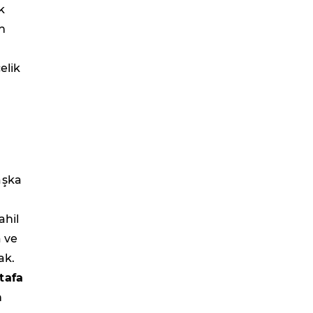
k
n
elik
aşka
ahil
 ve
ak.
tafa
n