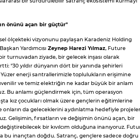
slararası bir sürdürülebilir satranç ekosistemi kurmayı
arın önünü açan bir güçtür"
el ölçekteki vizyonunu paylaşan Karadeniz Holding
 Başkan Yardımcısı
Zeynep Harezi Yılmaz
, Future
ir turnuvadan ziyade, bir gelecek inşası olarak
rtti: "30 yıldır dünyanın dört bir yanında şehirleri
 Yüzer enerji santrallerimizle toplulukların erişimine
nilir ve temiz elektriğin ne kadar büyük bir anlam
oruz. Bu anlamı güçlendirmek için, tüm operasyon
şta kız çocukları olmak üzere gençlerin eğitimlerine
e onların da geleceklerini aydınlatma hedefiyle projele
uz. Gelişimin, fırsatların ve değişimin önünü açan, bir
eğiştirebilecek bir kıvılcım olduğuna inanıyoruz. Futu
 bu inançtan doğdu. Satranç, gençlere sadece doğru