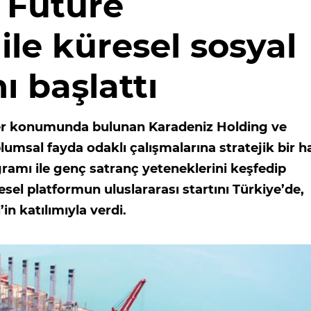
, Future
le küresel sosyal
ı başlattı
der konumunda bulunan Karadeniz Holding ve
umsal fayda odaklı çalışmalarına stratejik bir h
amı ile genç satranç yeteneklerini keşfedip
esel platformun uluslararası startını Türkiye’de,
n katılımıyla verdi.