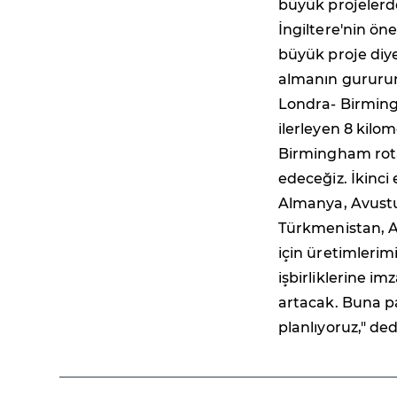
büyük projelerde
İngiltere'nin ön
büyük proje diye
almanın gururunu
Londra- Birming
ilerleyen 8 kilo
Birmingham rota
edeceğiz. İkinci
Almanya, Avustur
Türkmenistan, A
için üretimlerim
işbirliklerine i
artacak. Buna pa
planlıyoruz," ded