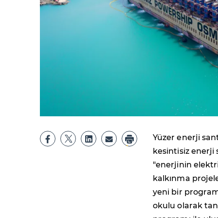
Yüzer enerji san
kesintisiz enerj
"enerjinin elekt
kalkınma projele
yeni bir program 
okulu olarak ta