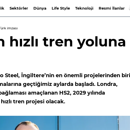
lik
Sektörler
Dünya
Life Style
Teknoloji
Resmi İlanlar
 Türk imzası
n hızlı tren yoluna
Steel, İngiltere’nin en önemli projelerinden bir
malarına geçtiğimiz aylarda başladı. Londra,
bağlaması amaçlanan HS2, 2029 yılında
zlı tren projesi olacak.