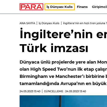
İş Dünyası Kulis
Finans
Girişimci
ANA SAYFA
İş Dünyası Kulis
İngiltere’nin en hızlı tren yoluna
İngiltere’nin e
Türk imzası
Dünyaca ünlü projelerde yere alan Mono 
olan High Speed Two’nun ilk etap çalış
Birmingham ve Manchester’ı birbirine 
tamamlandığında Avrupa’nın en büyük hı
24.05.2023
13:40
GÜNCELLEME : 24.05.2023
13:40