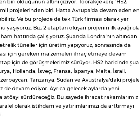
n biri olduğunun altını çiziyor. Toprakçeken; "HS2,
emli projelerinden biri. Hatta Avrupa'da devam eden e
biliriz. Ve bu projede de tek Türk firması olarak yer
 yaşıyoruz. Biz, 2 etaptan oluşan projenin ilk ayağı ol
ham hattında çalışıyoruz. Şuanda Londra'nın altından
metrelik tüneller için üretim yapıyoruz, sonrasında da
sı için gereken malzemeleri ihraç etmeye devam
 etap için de görüşmelerimiz sürüyor. HS2 haricinde şu
ya, Hollanda, İsveç, Fransa, İspanya, Malta, İsrail,
zerbaycan, Tanzanya, Sudan ve Avustralya'daki projel
iz de devam ediyor. Ayrıca gelecek aylarda yeni
mza atöayı sürdüreceğiz. Bu sayede ihracat rakamlarımız
ralel olarak istihdam ve yatırımlarımızı da arttırmayı
i.