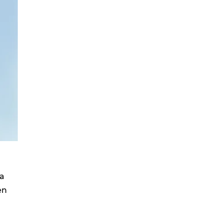
ca
en