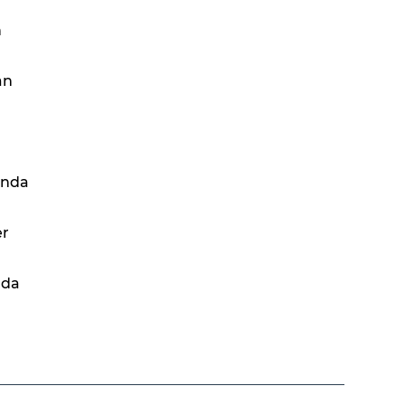
n
an
anda
er
 da