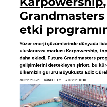
Karpowership
Grandmasters i
etki programın
Yüzer enerji çözümlerinde dünyada li
uluslararası markası Karpowership, topl
daha ekledi. Future Grandmasters progr
gelişimlerini destekleyen şirket, bu kür
ülkemizin gururu Büyükusta Ediz Gürel’i
30.07.2026
13:20
GÜNCELLEME : 31.07.2026
00:01