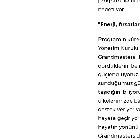
programı ile ulu
hedefliyor.
"Enerji, fırsatl
Programın küres
Yönetim Kurulu
Grandmasters'ı b
gördüklerini beli
güçlendiriyoruz.
sunduğumuz güve
taşıdığını biliy
ülkelerimizde ba
destek veriyor v
hayata geçiriyor
hayatın yönünü d
Grandmasters da