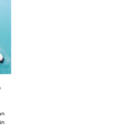
a
an
in