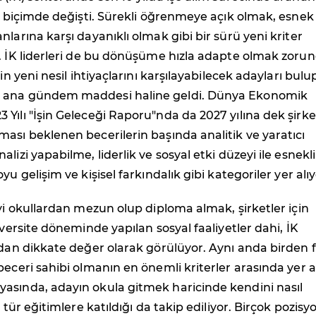
in biçimde değişti. Sürekli öğrenmeye açık olmak, esnek
nlarına karşı dayanıklı olmak gibi bir sürü yeni kriter
. İK liderleri de bu dönüşüme hızla adapte olmak zoru
rin yeni nesil ihtiyaçlarını karşılayabilecek adayları bulu
 ana gündem maddesi haline geldi. Dünya Ekonomik
Yılı "İşin Geleceği Raporu"nda da 2027 yılına dek şirke
ası beklenen becerilerin başında analitik ve yaratıcı
lizi yapabilme, liderlik ve sosyal etki düzeyi ile esnekli
yu gelişim ve kişisel farkındalık gibi kategoriler yer alıy
iyi okullardan mezun olup diploma almak, şirketler için
iversite döneminde yapılan sosyal faaliyetler dahi, İK
ndan dikkate değer olarak görülüyor. Aynı anda birden f
beceri sahibi olmanın en önemli kriterler arasında yer a
asında, adayın okula gitmek haricinde kendini nasıl
e tür eğitimlere katıldığı da takip ediliyor. Birçok pozis