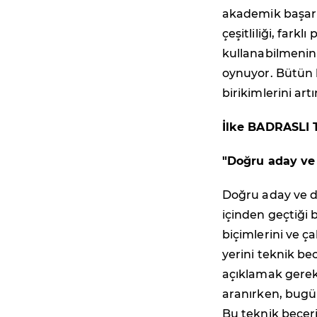
akademik başarıy
çeşitliliği, fark
kullanabilmenin g
oynuyor. Bütün b
birikimlerini art
İlke BADRASLI 
"Doğru aday ve 
Doğru aday ve d
içinden geçtiği b
biçimlerini ve ç
yerini teknik be
açıklamak gereki
aranırken, bugün
Bu teknik beceri