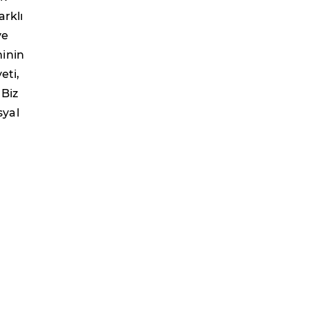
arklı
ve
minin
eti,
 Biz
syal