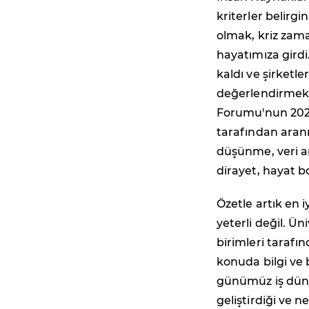
kriterler belirg
olmak, kriz zama
hayatımıza girdi
kaldı ve şirketle
değerlendirmek
Forumu'nun 2023 
tarafından aranm
düşünme, veri ana
dirayet, hayat bo
Özetle artık en 
yeterli değil. Ün
birimleri tarafı
konuda bilgi ve 
günümüz iş düny
geliştirdiği ve n