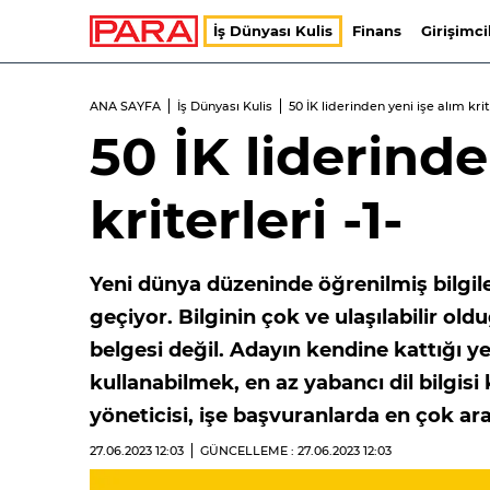
İş Dünyası Kulis
Finans
Girişimci
ANA SAYFA
İş Dünyası Kulis
50 İK liderinden yeni işe alım krite
50 İK liderinde
kriterleri -1-
Yeni dünya düzeninde öğrenilmiş bilgil
geçiyor. Bilginin çok ve ulaşılabilir o
belgesi değil. Adayın kendine kattığı y
kullanabilmek, en az yabancı dil bilgisi
yöneticisi, işe başvuranlarda en çok arad
27.06.2023
12:03
GÜNCELLEME : 27.06.2023
12:03