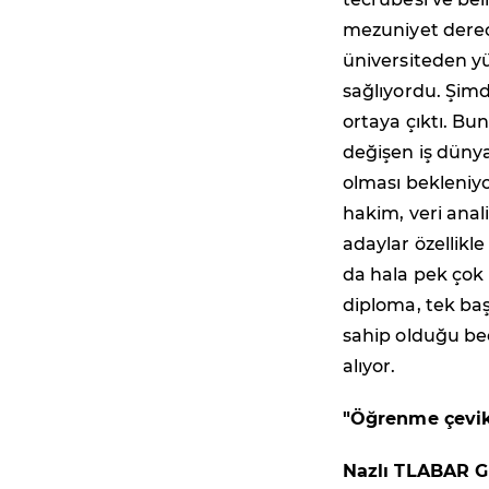
mezuniyet derecel
üniversiteden y
sağlıyordu. Şimdi
ortaya çıktı. Bu
değişen iş dünya
olması bekleniyo
hakim, veri anali
adaylar özellikle
da hala pek çok 
diploma, tek başı
sahip olduğu bece
alıyor.
"Öğrenme çevikl
Nazlı TLABAR G