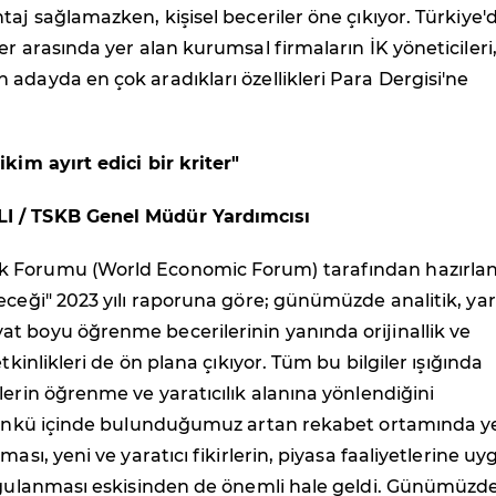
taj sağlamazken, kişisel beceriler öne çıkıyor. Türkiye'
er arasında yer alan kurumsal firmaların İK yöneticileri,
adayda en çok aradıkları özellikleri Para Dergisi'ne
ikim ayırt edici bir kriter"
 / TSKB Genel Müdür Yardımcısı
 Forumu (World Economic Forum) tarafından hazırla
eceği" 2023 yılı raporuna göre; günümüzde analitik, yar
t boyu öğrenme becerilerinin yanında orijinallik ve
etkinlikleri de ön plana çıkıyor. Tüm bu bilgiler ışığında
lerin öğrenme ve yaratıcılık alanına yönlendiğini
 Çünkü içinde bulunduğumuz artan rekabet ortamında y
ması, yeni ve yaratıcı fikirlerin, piyasa faaliyetlerine u
uygulanması eskisinden de önemli hale geldi. Günümüzd