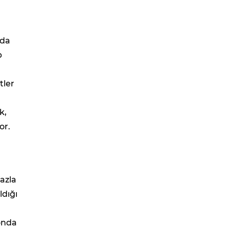
nda
p
tler
k,
or.
azla
ldığı
yonda