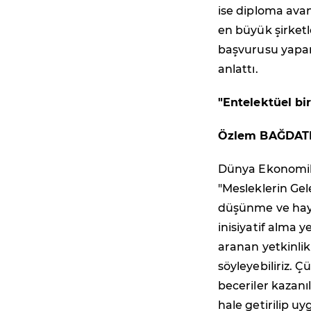
ise diploma avan
en büyük şirketl
başvurusu yapan 
anlattı.
"Entelektüel bir
Özlem BAĞDATLI
Dünya Ekonomik
"Mesleklerin Gel
düşünme ve haya
inisiyatif alma y
aranan yetkinlik
söyleyebiliriz.
beceriler kazanıl
hale getirilip 