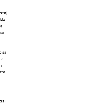
ntaj
klar
la
cı
olsa
ak
ın
ate
ısı