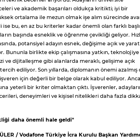
eri ve akademik başarıları oldukça kritikti; iyi bir
üksek ortalama ile mezun olmak işe alım sürecinde ava
 ise bu, en az bu kriterler kadar önemli olan farklı başlı
nların başında esneklik ve öğrenme çevikliği geliyor. Hız
sında, potansiyel adayın esnek, değişime açık ve yaratı
r. Bununla birlikte ekip çalışmasına yatkın, teknolojiye
zi ve dijitalleşme gibi alanlarda meraklı, gelişime açık
 tercih ediliyor. Son yıllarda, diplomanın önemi azalmış 
işveren için değerli bir belge olarak kabul ediliyor. Anc
na yeterli bir kriter olmaktan çıktı. İşverenler, adaylar
rileri, deneyimleri ve kişisel nitelikleri daha fazla dikk
iği daha önemli hale geldi"
ÜLER / Vodafone Türkiye İcra Kurulu Başkan Yardımc