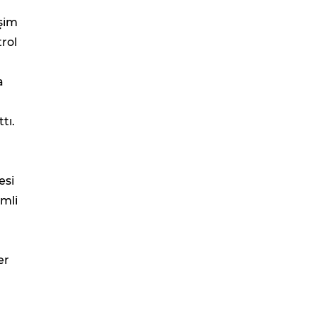
şim
trol
a
tı.
esi
mli
er