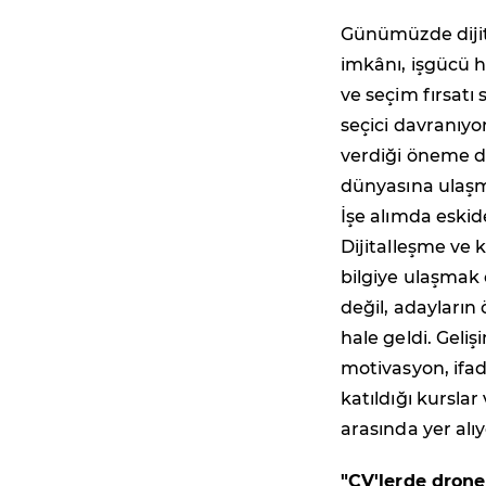
Günümüzde dijita
imkânı, işgücü h
ve seçim fırsatı
seçici davranıy
verdiği öneme di
dünyasına ulaşma
İşe alımda eskid
Dijitalleşme ve 
bilgiye ulaşmak 
değil, adayları
hale geldi. Geliş
motivasyon, ifad
katıldığı kurslar
arasında yer alıy
"CV'lerde drone