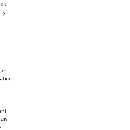
deki
 iş
nan
atıcı
eni
ygun
e