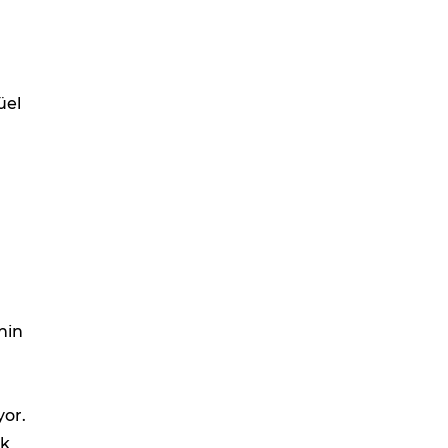
üel
nin
yor.
ak