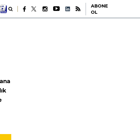
ABONE
OL
lana
lık
e