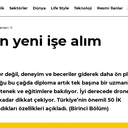
lik
Sektörler
Dünya
Life Style
Teknoloji
Resmi İlanlar
rleri -1-
n yeni işe alım
er değil, deneyim ve beceriler giderek daha ön p
lduğu bu çağda diploma artık tek başına bir uzman
etenek ve eğitimlere bakılıyor. İyi derecede dron
 kadar dikkat çekiyor. Türkiye’nin önemli 50 İK
ıkları özellikleri açıkladı. (Birinci Bölüm)