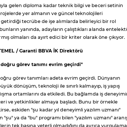
la gelen diploma kadar teknik bilgi ve beceri setinin
lı projelerde yer almanın ve güncel teknolojileri
etirdiği tecrübe de işe alımlarda belirleyici bir rol
unların yanında, adayların çalıştıkları alanda entelekt
ırmış olmaları da ayırt edici bir kriter olarak öne çıkıyor.
TEMEL / Garanti BBVA İK Direktörü
doğru görev tanımı evrim geçirdi"
oğru görev tanımları adeta evrim geçirdi. Dünyanın
üyük dönüşüm, teknoloji ile sınırlı kalmayıp, iş yapış
alışma ortamlarını da etkiledi. Bu bağlamda iş deneyimi
ceri ve yetkinlikler almaya başladı. Bunu bir örnekle
rse, eskiden "şu kadar yıl deneyimli yazılım uzmanı"
 "şu" ya da "bu" programı bilen "yazılım uzmanı" aranı
lerin tek başına yeterli olmadığını da ayrıca vurgulam