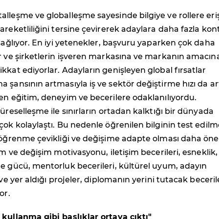
lleşme ve globalleşme sayesinde bilgiye ve rollere eri
areketliliğini tersine çevirerek adaylara daha fazla kon
 sağlıyor. En iyi yetenekler, başvuru yaparken çok daha
or ve şirketlerin işveren markasına ve markanın amacın
kkat ediyorlar. Adayların genişleyen global fırsatlar
 şansının artmasıyla iş ve sektör değiştirme hızı da art
en eğitim, deneyim ve becerilere odaklanılıyordu.
küreselleşme ile sınırların ortadan kalktığı bir dünyada
çok kolaylaştı. Bu nedenle öğrenilen bilginin test edilm
n öğrenme çevikliği ve değişime adapte olması daha öne
im ve değişim motivasyonu, iletişim becerileri, esneklik,
e gücü, mentorluk becerileri, kültürel uyum, adayın
 ve yer aldığı projeler, diplomanın yerini tutacak beceril
or.
 kullanma gibi başlıklar ortaya çıktı"