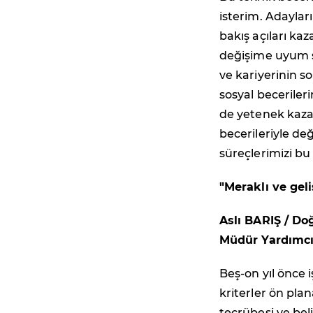
isterim. Adayları
bakış açıları ka
değişime uyum s
ve kariyerinin s
sosyal beceriler
de yetenek kaza
becerileriyle de
süreçlerimizi bu
"Meraklı ve geli
Aslı BARIŞ / Do
Müdür Yardımcı
Beş-on yıl önce 
kriterler ön pla
tecrübesi ve beli