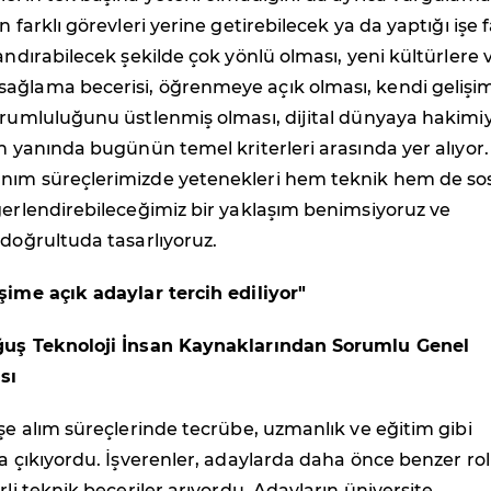
n farklı görevleri yerine getirebilecek ya da yaptığı işe f
zandırabilecek şekilde çok yönlü olması, yeni kültürlere 
ağlama becerisi, öğrenmeye açık olması, kendi gelişi
orumluluğunu üstlenmiş olması, dijital dünyaya hakimiy
in yanında bugünün temel kriterleri arasında yer alıyor.
nım süreçlerimizde yetenekleri hem teknik hem de so
ğerlendirebileceğimiz bir yaklaşım benimsiyoruz ve
 doğrultuda tasarlıyoruz.
şime açık adaylar tercih ediliyor"
ğuş Teknoloji İnsan Kaynaklarından Sorumlu Genel
sı
işe alım süreçlerinde tecrübe, uzmanlık ve eğitim gibi
na çıkıyordu. İşverenler, adaylarda daha önce benzer rol
rli teknik beceriler arıyordu. Adayların üniversite