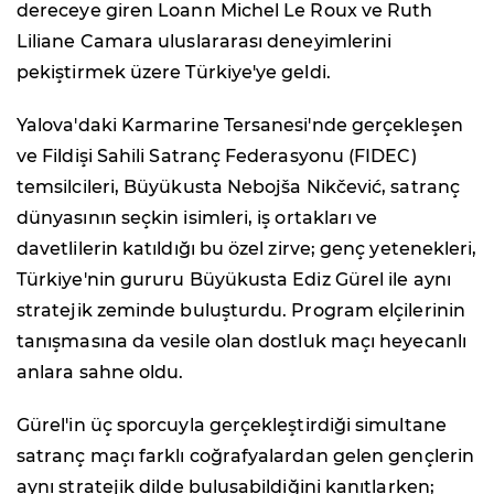
dereceye giren Loann Michel Le Roux ve Ruth
Liliane Camara uluslararası deneyimlerini
pekiştirmek üzere Türkiye'ye geldi.
Yalova'daki Karmarine Tersanesi'nde gerçekleşen
ve Fildişi Sahili Satranç Federasyonu (FIDEC)
temsilcileri, Büyükusta Nebojša Nikčević, satranç
dünyasının seçkin isimleri, iş ortakları ve
davetlilerin katıldığı bu özel zirve; genç yetenekleri,
Türkiye'nin gururu Büyükusta Ediz Gürel ile aynı
stratejik zeminde buluşturdu. Program elçilerinin
tanışmasına da vesile olan dostluk maçı heyecanlı
anlara sahne oldu.
Gürel'in üç sporcuyla gerçekleştirdiği simultane
satranç maçı farklı coğrafyalardan gelen gençlerin
aynı stratejik dilde buluşabildiğini kanıtlarken;