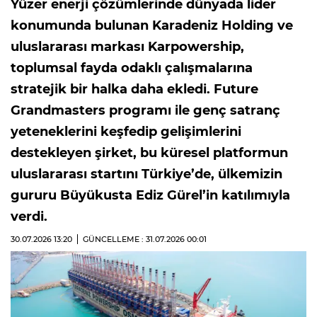
Yüzer enerji çözümlerinde dünyada lider
konumunda bulunan Karadeniz Holding ve
uluslararası markası Karpowership,
toplumsal fayda odaklı çalışmalarına
stratejik bir halka daha ekledi. Future
Grandmasters programı ile genç satranç
yeteneklerini keşfedip gelişimlerini
destekleyen şirket, bu küresel platformun
uluslararası startını Türkiye’de, ülkemizin
gururu Büyükusta Ediz Gürel’in katılımıyla
verdi.
30.07.2026
13:20
GÜNCELLEME : 31.07.2026
00:01