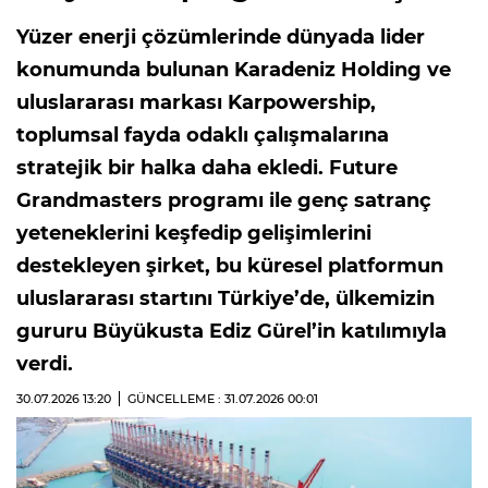
Yüzer enerji çözümlerinde dünyada lider
konumunda bulunan Karadeniz Holding ve
uluslararası markası Karpowership,
toplumsal fayda odaklı çalışmalarına
stratejik bir halka daha ekledi. Future
Grandmasters programı ile genç satranç
yeteneklerini keşfedip gelişimlerini
destekleyen şirket, bu küresel platformun
uluslararası startını Türkiye’de, ülkemizin
gururu Büyükusta Ediz Gürel’in katılımıyla
verdi.
30.07.2026
13:20
GÜNCELLEME : 31.07.2026
00:01