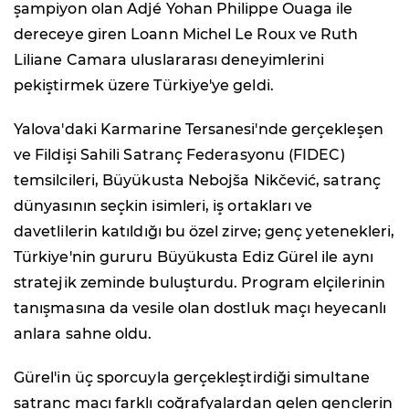
şampiyon olan Adjé Yohan Philippe Ouaga ile
dereceye giren Loann Michel Le Roux ve Ruth
Liliane Camara uluslararası deneyimlerini
pekiştirmek üzere Türkiye'ye geldi.
Yalova'daki Karmarine Tersanesi'nde gerçekleşen
ve Fildişi Sahili Satranç Federasyonu (FIDEC)
temsilcileri, Büyükusta Nebojša Nikčević, satranç
dünyasının seçkin isimleri, iş ortakları ve
davetlilerin katıldığı bu özel zirve; genç yetenekleri,
Türkiye'nin gururu Büyükusta Ediz Gürel ile aynı
stratejik zeminde buluşturdu. Program elçilerinin
tanışmasına da vesile olan dostluk maçı heyecanlı
anlara sahne oldu.
Gürel'in üç sporcuyla gerçekleştirdiği simultane
satranç maçı farklı coğrafyalardan gelen gençlerin