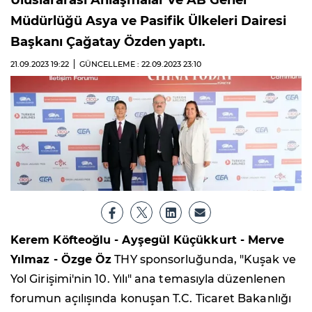
Uluslararası Anlaşmalar ve AB Genel
Müdürlüğü Asya ve Pasifik Ülkeleri Dairesi
Başkanı Çağatay Özden yaptı.
21.09.2023
19:22
GÜNCELLEME : 22.09.2023
23:10
Kerem Köfteoğlu - Ayşegül Küçükkurt - Merve
Yılmaz - Özge Öz
THY sponsorluğunda, "Kuşak ve
Yol Girişimi'nin 10. Yılı" ana temasıyla düzenlenen
forumun açılışında konuşan T.C. Ticaret Bakanlığı