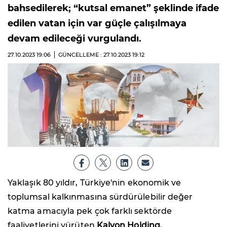
bahsedilerek; “kutsal emanet” şeklinde ifade
edilen vatan için var güçle çalışılmaya
devam edileceği vurgulandı.
27.10.2023
19:06
GÜNCELLEME : 27.10.2023
19:12
Yaklaşık 80 yıldır, Türkiye'nin ekonomik ve
toplumsal kalkınmasına sürdürülebilir değer
katma amacıyla pek çok farklı sektörde
faaliyetlerini yürüten
Kalyon Holding
,