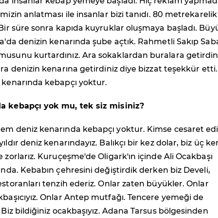
mda insanlar kebap yemeye başladı. Hiç reklam yapmad
mizin anlatması ile insanlar bizi tanıdı. 80 metrekarelik
 Bir süre sonra kapıda kuyruklar oluşmaya başladı. Büy
na'da denizin kenarında şube açtık. Rahmetli Sakıp Sab
musunu kurtardınız. Ara sokaklardan buralara getirdini
ra denizin kenarına getirdiniz diye bizzat teşekkür etti.
z kenarında kebapçı yoktur.
a kebapçı yok mu, tek siz misiniz?
nem deniz kenarında kebapçı yoktur. Kimse cesaret ed
ıldır deniz kenarındayız. Balıkçı bir kez dolar, biz üç ke
e zorlarız. Kuruçeşme'de Oligark'ın içinde Ali Ocakbaşı
 anda. Kebabın çehresini değiştirdik derken biz Develi,
estoranları tenzih ederiz. Onlar zaten büyükler. Onlar
kbaşıcıyız. Onlar Antep mutfağı. Tencere yemeği de
. Biz bildiğiniz ocakbaşıyız. Adana Tarsus bölgesinden