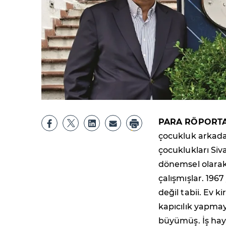
PARA RÖPORTA
çocukluk arkadaş
çocuklukları Siv
dönemsel olarak 
çalışmışlar. 1967
değil tabii. Ev k
kapıcılık yapma
büyümüş. İş haya