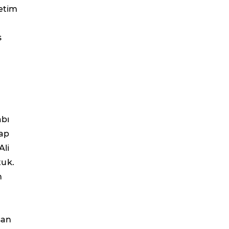
retim
s
abı
bap
Ali
tuk.
n
san