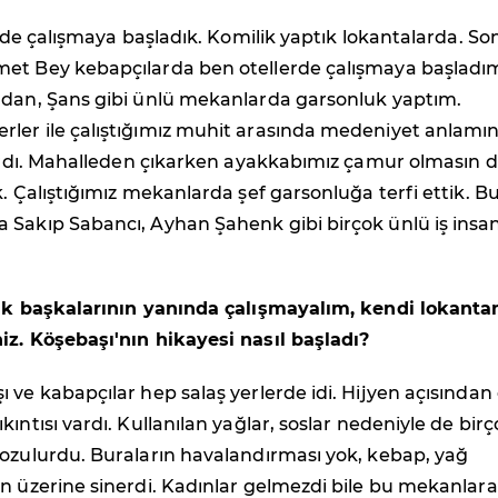
lerde çalışmaya başladık. Komilik yaptık lokantalarda. So
et Bey kebapçılarda ben otellerde çalışmaya başladı
mdan, Şans gibi ünlü mekanlarda garsonluk yaptım.
ler ile çalıştığımız muhit arasında medeniyet anlamı
vardı. Mahalleden çıkarken ayakkabımız çamur olmasın d
k. Çalıştığımız mekanlarda şef garsonluğa terfi ettik. B
 Sakıp Sabancı, Ayhan Şahenk gibi birçok ünlü iş insa
tık başkalarının yanında çalışmayalım, kendi lokanta
iz. Köşebaşı'nın hikayesi nasıl başladı?
 ve kabapçılar hep salaş yerlerde idi. Hijyen açısından
ıntısı vardı. Kullanılan yağlar, soslar nedeniyle de bir
bozulurdu. Buraların havalandırması yok, kebap, yağ
n üzerine sinerdi. Kadınlar gelmezdi bile bu mekanlara