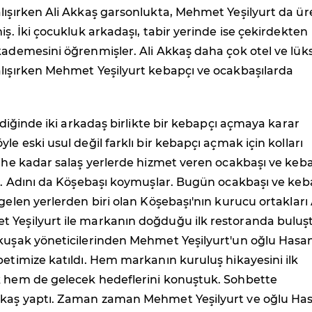
lışırken Ali Akkaş garsonlukta, Mehmet Yeşilyurt da ü
miş. İki çocukluk arkadaşı, tabir yerinde ise çekirdekten
kademesini öğrenmişler. Ali Akkaş daha çok otel ve lük
alışırken Mehmet Yeşilyurt kebapçı ve ocakbaşılarda
eldiğinde iki arkadaş birlikte bir kebapçı açmaya karar
le eski usul değil farklı bir kebapçı açmak için kolları
rihe kadar salaş yerlerde hizmet veren ocakbaşı ve keb
ar. Adını da Köşebaşı koymuşlar. Bugün ocakbaşı ve ke
 gelen yerlerden biri olan Köşebaşı'nın kurucu ortakları 
 Yeşilyurt ile markanın doğduğu ilk restoranda buluş
 kuşak yöneticilerinden Mehmet Yeşilyurt'un oğlu Hasa
betimize katıldı. Hem markanın kuruluş hikayesini ilk
k hem de gelecek hedeflerini konuştuk. Sohbette
kkaş yaptı. Zaman zaman Mehmet Yeşilyurt ve oğlu Ha