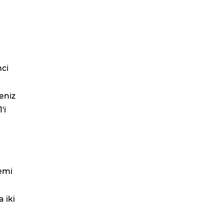
nci
eniz
'i
emi
 iki