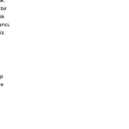
ık.
 bir
ük
ancı,
z.
ip
re