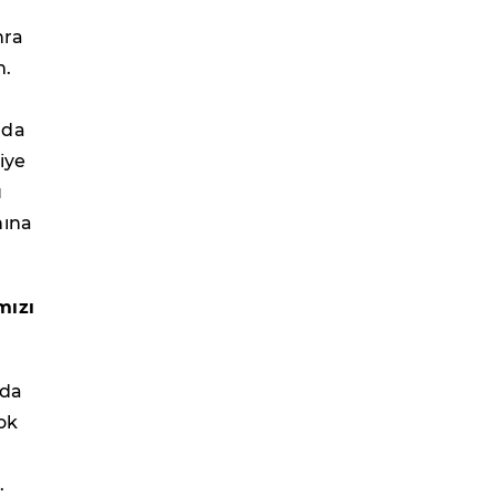
nra
m.
nda
iye
u
nına
mızı
 da
çok
.