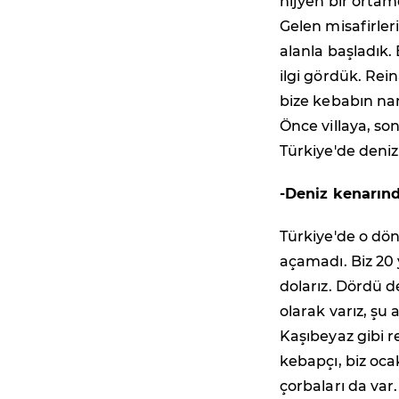
hijyen bir orta
Gelen misafirleri
alanla başladık.
ilgi gördük. Rei
bize kebabın na
Önce villaya, son
Türkiye'de deni
-Deniz kenarınd
Türkiye'de o dö
açamadı. Biz 20 y
dolarız. Dördü d
olarak varız, şu
Kaşıbeyaz gibi r
kebapçı, biz oca
çorbaları da var