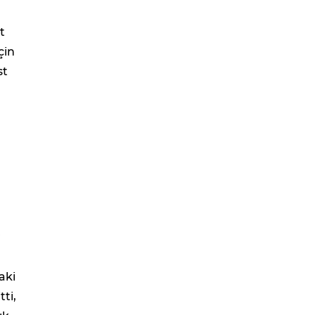
t
çin
st
r
aki
ti,