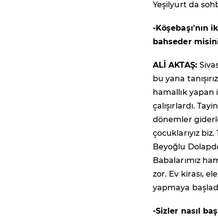
Yeşilyurt da sohb
-Köşebaşı'nın i
bahseder misin
ALİ AKTAŞ:
Siva
bu yana tanışırız
hamallık yapan i
çalışırlardı. Tay
dönemler giderle
çocuklarıyız biz.
Beyoğlu Dolapder
Babalarımız hama
zor. Ev kirası, e
yapmaya başladı 
-Sizler nasıl ba