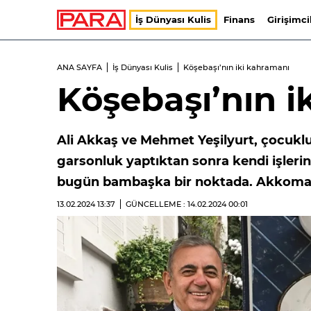
İş Dünyası Kulis
Finans
Girişimci
ANA SAYFA
İş Dünyası Kulis
Köşebaşı’nın iki kahramanı
Köşebaşı’nın i
Ali Akkaş ve Mehmet Yeşilyurt, çocuklu
garsonluk yaptıktan sonra kendi işlerin
bugün bambaşka bir noktada. Akkomarka
13.02.2024
13:37
GÜNCELLEME : 14.02.2024
00:01