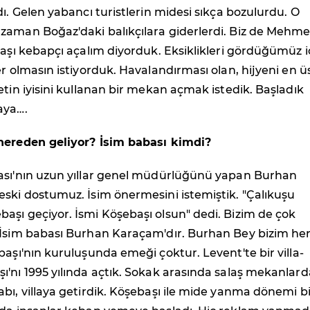
dı. Gelen yabancı turistlerin midesi sıkça bozulurdu. O
zaman Boğaz'daki balıkçılara giderlerdi. Biz de Mehme
başı kebapçı açalım diyorduk. Eksiklikleri gördüğümüz i
er olmasın istiyorduk. Havalandırması olan, hijyeni en ü
etin iyisini kullanan bir mekan açmak istedik. Başladık
aya….
nereden geliyor? İsim babası kimdi?
ası'nın uzun yıllar genel müdürlüğünü yapan Burhan
ski dostumuz. İsim önermesini istemiştik. "Çalıkuşu
aşı geçiyor. İsmi Köşebaşı olsun" dedi. Bizim de çok
 İsim babası Burhan Karaçam'dır. Burhan Bey bizim he
başı'nın kuruluşunda emeği çoktur. Levent'te bir villa-
'nı 1995 yılında açtık. Sokak arasında salaş mekanlard
bı, villaya getirdik. Köşebaşı ile mide yanma dönemi bit