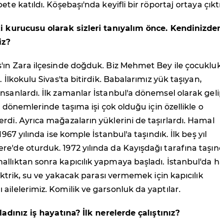
ete katıldı. Köşebaşı'nda keyifli bir röportaj ortaya çıkt
ki kurucusu olarak sizleri tanıyalım önce. Kendinizde
iz?
s'ın Zara ilçesinde doğduk. Biz Mehmet Bey ile çocuklu
. İlkokulu Sivas'ta bitirdik. Babalarımız yük taşıyan,
nsanlardı. İlk zamanlar İstanbul'a dönemsel olarak gel
in dönemlerinde taşıma işi çok olduğu için özellikle o
rdi. Ayrıca mağazaların yüklerini de taşırlardı. Hamal
 1967 yılında ise komple İstanbul'a taşındık. İlk beş yıl
e'de oturduk. 1972 yılında da Kayışdağı tarafına taşın
llıktan sonra kapıcılık yapmaya başladı. İstanbul'da 
lektrik, su ve yakacak parası vermemek için kapıcılık
ailelerimiz. Komilik ve garsonluk da yaptılar.
şladınız iş hayatına? İlk nerelerde çalıştınız?