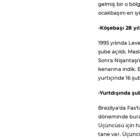
gelmiş bir o bölg
ocakbaşını en iy
-Köşebaşı 28 yı
1995 yılında Lev
şube açıldı. Masl
Sonra Nişantaşı'
kenarına indik. 
yurtiçinde 16 şu
-Yurtdışında şu
Brezilya'da Fas'
döneminde bural
Üçüncüsü için ha
tane var. Üçünc