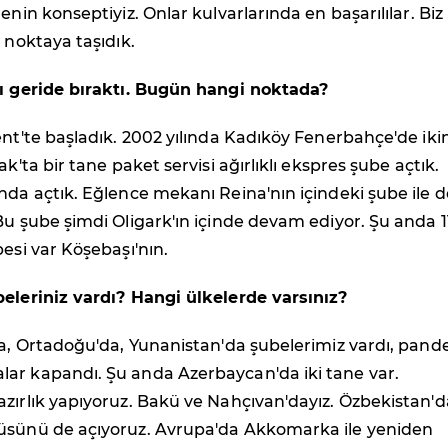
enin konseptiyiz. Onlar kulvarlarında en başarılılar. Biz
i noktaya taşıdık.
lı geride bıraktı. Bugün hangi noktada?
ent'te başladık. 2002 yılında Kadıköy Fenerbahçe'de iki
ak'ta bir tane paket servisi ağırlıklı ekspres şube açtık.
nda açtık. Eğlence mekanı Reina'nın içindeki şube ile d
Bu şube şimdi Oligark'ın içinde devam ediyor. Şu anda 11
besi var Köşebaşı'nın.
beleriniz vardı? Hangi ülkelerde varsınız?
ta, Ortadoğu'da, Yunanistan'da şubelerimiz vardı, pand
ar kapandı. Şu anda Azerbaycan'da iki tane var.
zırlık yapıyoruz. Bakü ve Nahçıvan'dayız. Özbekistan'da
üsünü de açıyoruz. Avrupa'da Akkomarka ile yeniden