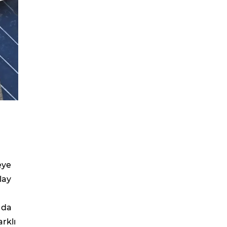
eye
lay
 da
rklı