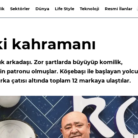
lik
Sektörler
Dünya
Life Style
Teknoloji
Resmi İlanlar
ki kahramanı
k arkadaşı. Zor şartlarda büyüyüp komilik,
in patronu olmuşlar. Köşebaşı ile başlayan yolcu
 çatısı altında toplam 12 markaya ulaştılar.