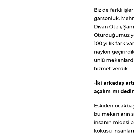
Biz de farklı iş
garsonluk. Mehm
Divan Oteli, Şa
Oturduğumuz yer
100 yıllık fark 
naylon geçirirdi
ünlü mekanlarda
hizmet verdik.
-İki arkadaş ar
açalım mı dedin
Eskiden ocakbaşı
bu mekanların sık
insanın midesi 
kokusu insanları