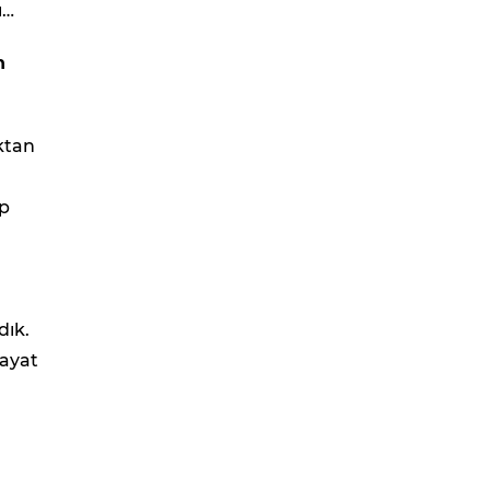
ı…
n
ktan
ip
dık.
hayat