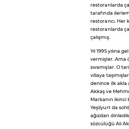
restoranlarda ça
tarafında ilerle
restorancı. Her 
restoranlarda ç
çalışmış.
Yıl 1995 yılına g
vermişler. Ama öy
sıvamışlar. O ta
villaya taşımışl
denince ilk akla
Akkaş ve Mehmet
Markanın ikinci
Yeşilyurt da soh
ağızdan dinledi
sözcülüğü Ali A