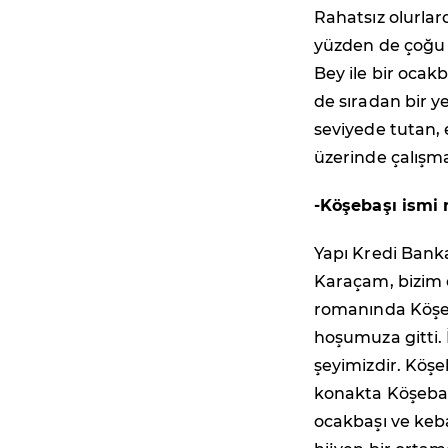
Rahatsız olurlar
yüzden de çoğu 
Bey ile bir ocak
de sıradan bir y
seviyede tutan, 
üzerinde çalışm
-Köşebaşı ismi 
Yapı Kredi Bank
Karaçam, bizim e
romanında Köşeb
hoşumuza gitti.
şeyimizdir. Köşe
konakta Köşebaşı
ocakbaşı ve keba