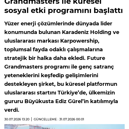
Grandmasters ile küresel
sosyal etki programını başlattı
Yüzer enerji çözümlerinde dünyada lider
konumunda bulunan Karadeniz Holding ve
uluslararası markası Karpowership,
toplumsal fayda odaklı çalışmalarına
stratejik bir halka daha ekledi. Future
Grandmasters programı ile genç satranç
yeteneklerini keşfedip gelişimlerini
destekleyen şirket, bu küresel platformun
uluslararası startını Türkiye’de, ülkemizin
gururu Büyükusta Ediz Gürel’in katılımıyla
verdi.
30.07.2026
13:20
GÜNCELLEME : 31.07.2026
00:01