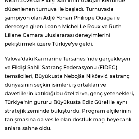
Nisan 2026'da Fildişi Sahili'nin Abidjan kentinde
düzenlenen turnuva ile başladı. Turnuvada
şampiyon olan Adjé Yohan Philippe Ouaga ile
dereceye giren Loann Michel Le Roux ve Ruth
Liliane Camara uluslararası deneyimlerini
pekiştirmek üzere Türkiye'ye geldi.
Yalova'daki Karmarine Tersanesi'nde gerçekleşen
ve Fildişi Sahili Satranç Federasyonu (FIDEC)
temsilcileri, Büyükusta Nebojša Nikčević, satranç
dünyasının seçkin isimleri, iş ortakları ve
davetlilerin katıldığı bu özel zirve; genç yetenekleri,
Türkiye'nin gururu Büyükusta Ediz Gürel ile aynı
stratejik zeminde buluşturdu. Program elçilerinin
tanışmasına da vesile olan dostluk maçı heyecanlı
anlara sahne oldu.