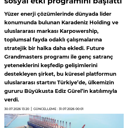
sosyal etki programını başlattı
Yüzer enerji çözümlerinde dünyada lider
konumunda bulunan Karadeniz Holding ve
uluslararası markası Karpowership,
toplumsal fayda odaklı çalışmalarına
stratejik bir halka daha ekledi. Future
Grandmasters programı ile genç satranç
yeteneklerini keşfedip gelişimlerini
destekleyen şirket, bu küresel platformun
uluslararası startını Türkiye’de, ülkemizin
gururu Büyükusta Ediz Gürel’in katılımıyla
verdi.
30.07.2026
13:20
GÜNCELLEME : 31.07.2026
00:01