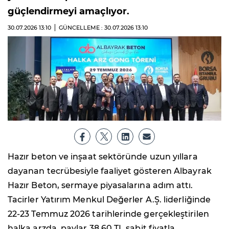
güçlendirmeyi amaçlıyor.
30.07.2026
13:10
GÜNCELLEME : 30.07.2026
13:10
Hazır beton ve inşaat sektöründe uzun yıllara
dayanan tecrübesiyle faaliyet gösteren Albayrak
Hazır Beton, sermaye piyasalarına adım attı.
Tacirler Yatırım Menkul Değerler A.Ş. liderliğinde
22-23 Temmuz 2026 tarihlerinde gerçekleştirilen
halka arzda, paylar 38,60 TL sabit fiyatla