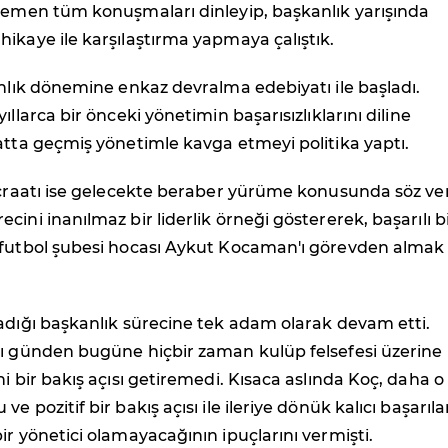
 hemen tüm konuşmaları dinleyip, başkanlık yarışında
ikaye ile karşılaştırma yapmaya çalıştık.
anlık dönemine enkaz devralma edebiyatı ile başladı.
ıllarca bir önceki yönetimin başarısızlıklarını diline
atta geçmiş yönetimle kavga etmeyi politika yaptı.
icraatı ise gelecekte beraber yürüme konusunda söz ve
ini inanılmaz bir liderlik örneği göstererek, başarılı b
 futbol şubesi hocası Aykut Kocaman'ı görevden almak
adığı başkanlık sürecine tek adam olarak devam etti.
ğı günden bugüne hiçbir zaman kulüp felsefesi üzerine
ni bir bakış açısı getiremedi. Kısaca aslında Koç, daha o
e pozitif bir bakış açısı ile ileriye dönük kalıcı başarıla
ir yönetici olamayacağının ipuçlarını vermişti.