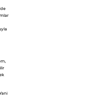
'de
ımlar
uyla
em,
lir
tek
 Yani