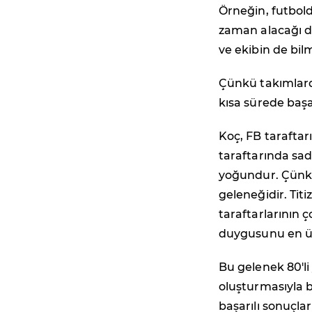
Örneğin, futbol
zaman alacağı d
ve ekibin de bil
Çünkü takımlard
kısa sürede başar
Koç, FB tarafta
taraftarında sa
yoğundur. Çünkü 
geleneğidir. Tit
taraftarlarının
duygusunu en üs
Bu gelenek 80'li
oluşturmasıyla b
başarılı sonuçla