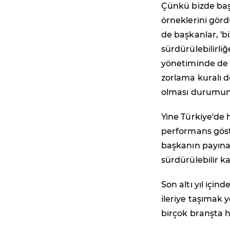
Çünkü bizde baş
örneklerini görd
de başkanlar, 'b
sürdürülebilirliğe
yönetiminde de 
zorlama kuralı d
olması durumun
Yine Türkiye'de
performans göst
başkanın payına
sürdürülebilir k
Son altı yıl için
ileriye taşımak 
birçok branşta h