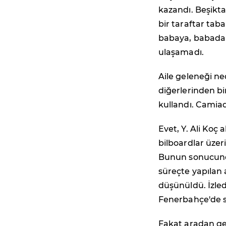
kazandı. Beşikt
bir taraftar tab
babaya, babadan
ulaşamadı.
Aile geleneği ne
diğerlerinden bir
kullandı. Camiada
Evet, Y. Ali Koç 
bilboardlar üze
Bunun sonucund
süreçte yapılan a
düşünüldü. İzledi
Fenerbahçe'de s
Fakat aradan ge