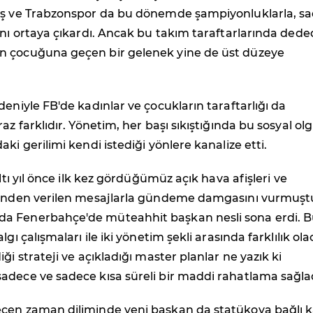
aş ve Trabzonspor da bu dönemde şampiyonluklarla, sa
anı ortaya çıkardı. Ancak bu takım taraftarlarında ded
 çocuğuna geçen bir gelenek yine de üst düzeye
deniyle FB'de kadınlar ve çocukların taraftarlığı da
az farklıdır. Yönetim, her başı sıkıştığında bu sosyal ol
ki gerilimi kendi istediği yönlere kanalize etti.
altı yıl önce ilk kez gördüğümüz açık hava afişleri ve
rinden verilen mesajlarla gündeme damgasını vurmuşt
a Fenerbahçe'de müteahhit başkan nesli sona erdi. 
lgı çalışmaları ile iki yönetim şekli arasında farklılık ola
ği strateji ve açıkladığı master planlar ne yazık ki
adece ve sadece kısa süreli bir maddi rahatlama sağlad
çen zaman diliminde yeni başkan da statükoya bağlı ka