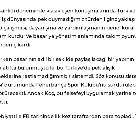
kanlığı döneminde klasikleşen konuşmalarında Türkiye
e iş dünyasında pek duymadığımız türden ilginç yaklaş
ip çalışması, dayanışma ve yardımlaşmanın genel kural
stem kurdu. Ve başarıya yönetim anlamında takım oyun
nden çıkardı.
rken başarının adil bir şekilde paylaşılacağı bir yapının
 atıfta bulunmuştu ki, bu Türkiye'de pek alışık
eklerine rastlamadığımız bir sistemdi. Söz konusu sist
i' durumunda Fenerbahçe Spor Kulübü'nü sürdürülebi
götürecekti. Ancak Koç, bu felsefeyi uygulamak yerine 
tti.
ebiyatı ile FB tarihinde ilk kez taraftardan para topladı.