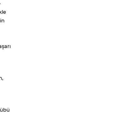
e
kle
in
aşarı
m,
ulübü