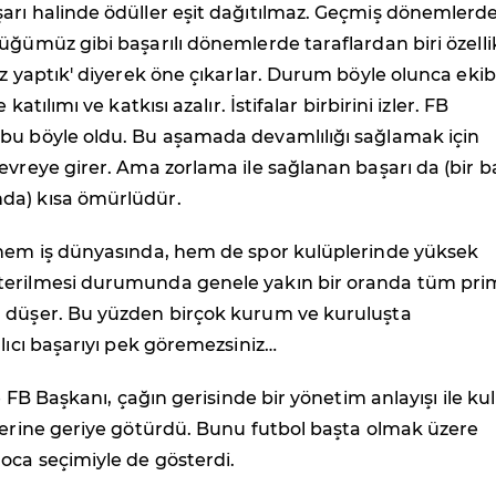
arı halinde ödüller eşit dağıtılmaz. Geçmiş dönemlerd
üğümüz gibi başarılı dönemlerde taraflardan biri özelli
iz yaptık' diyerek öne çıkarlar. Durum böyle olunca ekib
 katılımı ve katkısı azalır. İstifalar birbirini izler. FB
bu böyle oldu. Bu aşamada devamlılığı sağlamak için
evreye girer. Ama zorlama ile sağlanan başarı da (bir b
da) kısa ömürlüdür.
 hem iş dünyasında, hem de spor kulüplerinde yüksek
erilmesi durumunda genele yakın bir oranda tüm pri
 düşer. Bu yüzden birçok kurum ve kuruluşta
alıcı başarıyı pek göremezsiniz…
de FB Başkanı, çağın gerisinde bir yönetim anlayışı ile k
yerine geriye götürdü. Bunu futbol başta olmak üzere
oca seçimiyle de gösterdi.