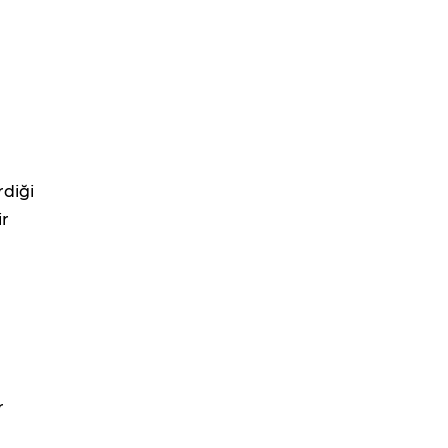
rdiği
ir
r