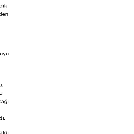
dık
eden
guyu
u.
Bu
cağı
ı.
ldı.