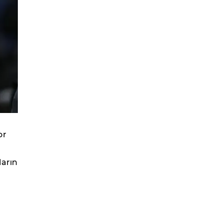
or
ların