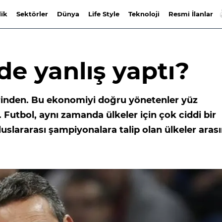
lik
Sektörler
Dünya
Life Style
Teknoloji
Resmi İlanlar
e yanlış yaptı?
rinden. Bu ekonomiyi doğru yönetenler yüz
. Futbol, aynı zamanda ülkeler için çok ciddi bir
luslararası şampiyonalara talip olan ülkeler aras