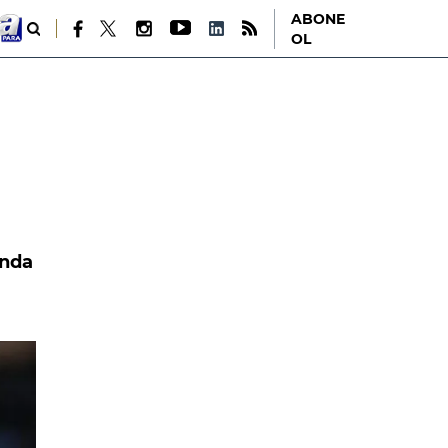
ABONE
OL
ında