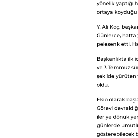
yönelik yaptığı
ortaya koyduğu h
Y. Ali Koç, başk
Günlerce, hatta y
pelesenk etti. H
Başkanlıkta ilk 
ve 3 Temmuz sürec
şekilde yürüten
oldu.
Ekip olarak başl
Görevi devraldı
ileriye dönük ye
günlerde umutlu v
gösterebilecek b