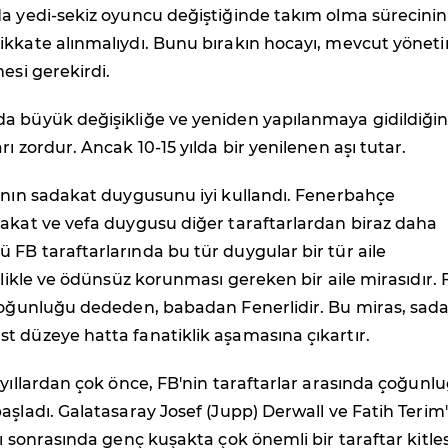
da yedi-sekiz oyuncu değiştiğinde takım olma sürecinin
ikkate alınmalıydı. Bunu bırakın hocayı, mevcut yönet
mesi gerekirdi.
a büyük değişikliğe ve yeniden yapılanmaya gidildiği
ı zordur. Ancak 10-15 yılda bir yenilenen aşı tutar.
rının sadakat duygusunu iyi kullandı. Fenerbahçe
dakat ve vefa duygusu diğer taraftarlardan biraz daha
FB taraftarlarında bu tür duygular bir tür aile
izlikle ve ödünsüz korunması gereken bir aile mirasıdır. 
 çoğunluğu dededen, babadan Fenerlidir. Bu miras, sad
t düzeye hatta fanatiklik aşamasına çıkartır.
 yıllardan çok önce, FB'nin taraftarlar arasında çoğunl
aşladı. Galatasaray Josef (Jupp) Derwall ve Fatih Terim'
rı sonrasında genç kuşakta çok önemli bir taraftar kitles