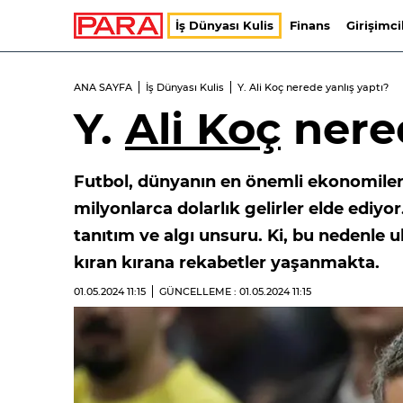
İş Dünyası Kulis
Finans
Girişimci
ANA SAYFA
İş Dünyası Kulis
Y. Ali Koç nerede yanlış yaptı?
Y.
Ali Koç
nered
Futbol, dünyanın en önemli ekonomile
milyonlarca dolarlık gelirler elde ediyor
tanıtım ve algı unsuru. Ki, bu nedenle u
kıran kırana rekabetler yaşanmakta.
01.05.2024
11:15
GÜNCELLEME : 01.05.2024
11:15