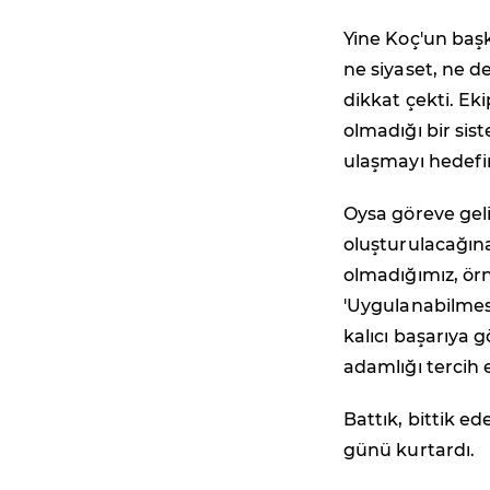
Yine Koç'un baş
ne siyaset, ne d
dikkat çekti. Ek
olmadığı bir si
ulaşmayı hedefi
Oysa göreve geli
oluşturulacağına
olmadığımız, örn
'Uygulanabilmes
kalıcı başarıya 
adamlığı tercih e
Battık, bittik ed
günü kurtardı.