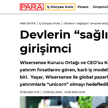
İş Dünyası Kulis
Finans
Girişimci
ANA SAYFA
İş Dünyası Kulis
Devlerin “sağlığını” emanet ettiğ
Devlerin “sağl
girişimci
Wisersense Kurucu Ortağı ve CEO’su Ka
yatırım fırsatlarını gören, karlı iş mode
biri. Yaşar, Wisersense ile global paz
yatırımlarla “unicorn” olmayı hedefledik
10.06.2024
11:51
GÜNCELLEME : 12.06.2024
13:20