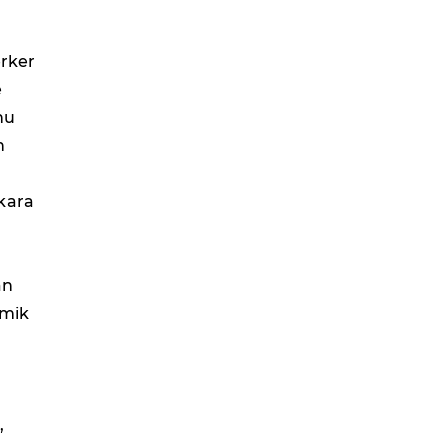
rker
e
nu
n
kara
an
emik
,