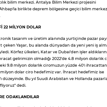
cılık bilim merkezi. Antalya Bilim Merkezi projesini
 Ahbap'la birlikte deprem bölgesine geçici bilim merkez
.
İ 22 MİLYON DOLAR
tronik tasarım ve üretim alanında yurtiçinde pazar pay
at çeken Yaşar, bu alanda dünyadan da yeni yeni iş al
yledi. Körfez ülkeleri, Katar ve Dubai'den işler aldıklarını
hracat gelirimizin olmadığı 2022'de 4.8 milyon dolarlık c
'teki 9.8 milyon dolarlık ciromuzun yüzde 40'ı ihracattan
2 milyon dolar ciro hedefimiz var. İhracat hedefimiz ise
 düzeyinde. Bu yıl Suudi Arabistan ve Hollanda pazarl
liyoruz" dedi.
ERE ODAKLANDILAR