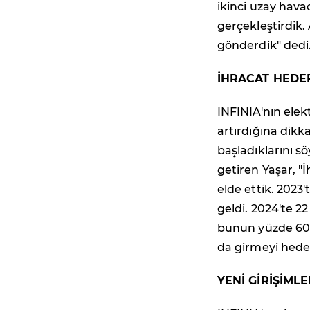
ikinci uzay hava
gerçekleştirdik.
gönderdik" dedi
İHRACAT HEDEF
INFINIA'nın elek
artırdığına dikk
başladıklarını sö
getiren Yaşar, "İ
elde ettik. 2023
geldi. 2024'te 2
bunun yüzde 60'ı
da girmeyi hedef
YENİ GİRİŞİML