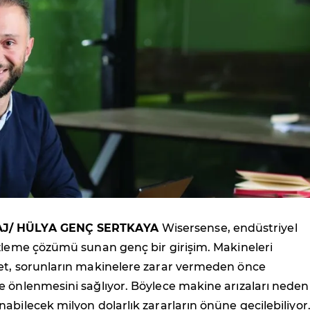
J/ HÜLYA GENÇ SERTKAYA
Wisersense, endüstriyel
izleme çözümü sunan genç bir girişim. Makineleri
et, sorunların makinelere zarar vermeden önce
 önlenmesini sağlıyor. Böylece makine arızaları neden
abilecek milyon dolarlık zararların önüne geçilebiliyor