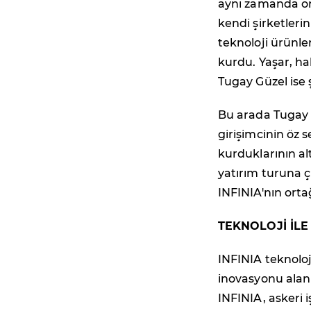
aynı zamanda ort
kendi şirketleri
teknoloji ürünle
kurdu. Yaşar, ha
Tugay Güzel ise 
Bu arada Tugay 
girişimcinin öz 
kurduklarının al
yatırım turuna ç
INFINIA'nın orta
TEKNOLOJİ İLE
INFINIA teknoloji
inovasyonu alanı
INFINIA, askeri i