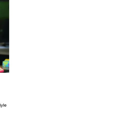
iyle
.