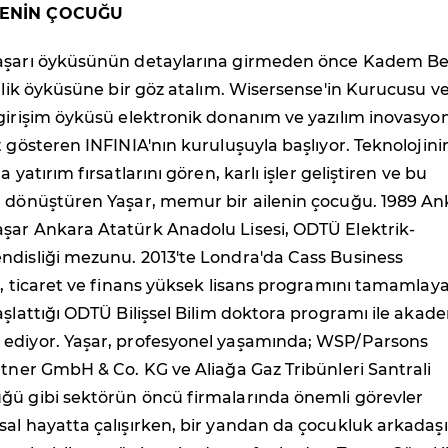
LENİN ÇOCUĞU
başarı öyküsünün detaylarına girmeden önce Kadem Be
cilik öyküsüne bir göz atalım. Wisersense'in Kurucusu v
 girişim öyküsü elektronik donanım ve yazılım inovasyo
t gösteren INFINIA'nın kuruluşuyla başlıyor. Teknolojini
a yatırım fırsatlarını gören, karlı işler geliştiren ve bu
a dönüştüren Yaşar, memur bir ailenin çocuğu. 1989 An
şar Ankara Atatürk Anadolu Lisesi, ODTÜ Elektrik-
ndisliği mezunu. 2013'te Londra'da Cass Business
i, ticaret ve finans yüksek lisans programını tamamlay
aşlattığı ODTÜ Bilişsel Bilim doktora programı ile akad
ediyor. Yaşar, profesyonel yaşamında; WSP/Parsons
htner GmbH & Co. KG ve Aliağa Gaz Tribünleri Santrali
ğü gibi sektörün öncü firmalarında önemli görevler
al hayatta çalışırken, bir yandan da çocukluk arkadaşı