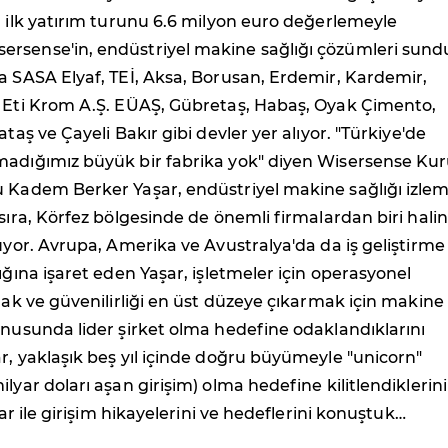
a ilk yatırım turunu 6.6 milyon euro değerlemeyle
rsense'in, endüstriyel makine sağlığı çözümleri sun
a SASA Elyaf, TEİ, Aksa, Borusan, Erdemir, Kardemir,
, Eti Krom A.Ş. EÜAŞ, Gübretaş, Habaş, Oyak Çimento,
ataş ve Çayeli Bakır gibi devler yer alıyor. "Türkiye'de
madığımız büyük bir fabrika yok" diyen Wisersense Ku
u Kadem Berker Yaşar, endüstriyel makine sağlığı izle
 sıra, Körfez bölgesinde de önemli firmalardan biri hali
lüyor. Avrupa, Amerika ve Avustralya'da da iş geliştirme
dığına işaret eden Yaşar, işletmeler için operasyonel
rmak ve güvenilirliği en üst düzeye çıkarmak için makine
onusunda lider şirket olma hedefine odaklandıklarını
r, yaklaşık beş yıl içinde doğru büyümeyle "unicorn"
ilyar doları aşan girişim) olma hedefine kilitlendiklerin
aşar ile girişim hikayelerini ve hedeflerini konuştuk…