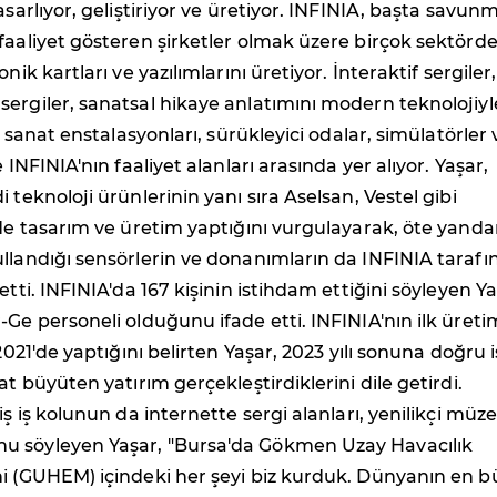
asarlıyor, geliştiriyor ve üretiyor. INFINIA, başta savun
faaliyet gösteren şirketler olmak üzere birçok sektörd
onik kartları ve yazılımlarını üretiyor. İnteraktif sergiler,
ergiler, sanatsal hikaye anlatımını modern teknolojiyl
al sanat enstalasyonları, sürükleyici odalar, simülatörler 
e INFINIA'nın faaliyet alanları arasında yer alıyor. Yaşar,
 teknoloji ürünlerinin yanı sıra Aselsan, Vestel gibi
 de tasarım ve üretim yaptığını vurgulayarak, öte yand
llandığı sensörlerin ve donanımların da INFINIA taraf
etti. INFINIA'da 167 kişinin istihdam ettiğini söyleyen Ya
-Ge personeli olduğunu ifade etti. INFINIA'nın ilk üreti
 2021'de yaptığını belirten Yaşar, 2023 yılı sonuna doğru 
at büyüten yatırım gerçekleştirdiklerini dile getirdi.
iş iş kolunun da internette sergi alanları, yenilikçi müze
 söyleyen Yaşar, "Bursa'da Gökmen Uzay Havacılık
ni (GUHEM) içindeki her şeyi biz kurduk. Dünyanın en 