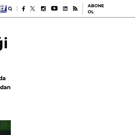
ABONE
OL
ği
da
rdan