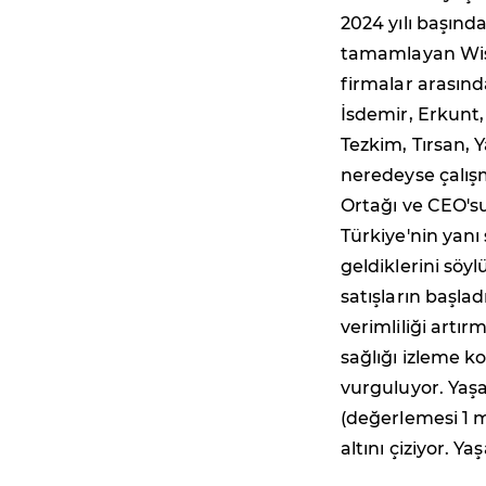
2024 yılı başınd
tamamlayan Wise
firmalar arasınd
İsdemir, Erkunt
Tezkim, Tırsan, Y
neredeyse çalış
Ortağı ve CEO's
Türkiye'nin yanı
geldiklerini söy
satışların başla
verimliliği artı
sağlığı izleme k
vurguluyor. Yaşa
(değerlemesi 1 m
altını çiziyor. Y