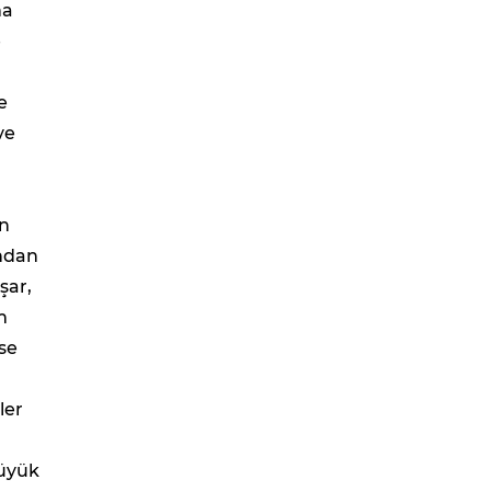
ma
e
e
ve
an
ından
şar,
m
ise
ler
büyük