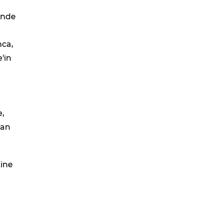
rinde
nca,
e'in
e,
tan
kine