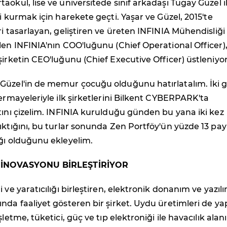
aokul, lise ve üniversitede sınıf arkadaşı Tugay Güzel i
ni kurmak için harekete geçti. Yaşar ve Güzel, 2015'te
ri tasarlayan, geliştiren ve üreten INFINIA Mühendisliği
len INFINIA'nın COO'luğunu (Chief Operational Officer)
şirketin CEO'luğunu (Chief Executive Officer) üstleniyor
Güzel'in de memur çocuğu olduğunu hatırlatalım. İki 
sermayeleriyle ilk şirketlerini Bilkent CYBERPARK'ta
tını çizelim. INFINIA kurulduğu günden bu yana iki kez
ıktığını, bu turlar sonunda Zen Portföy'ün yüzde 13 pay
ğı olduğunu ekleyelim.
 İNOVASYONU BİRLEŞTİRİYOR
 ve yaratıcılığı birleştiren, elektronik donanım ve yazıl
nda faaliyet gösteren bir şirket. Uydu üretimleri de y
şletme, tüketici, güç ve tıp elektroniği ile havacılık ala