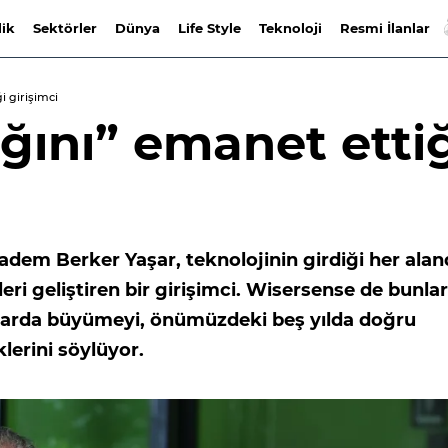
lik
Sektörler
Dünya
Life Style
Teknoloji
Resmi İlanlar
i girişimci
ığını” emanet etti
dem Berker Yaşar, teknolojinin girdiği her alan
lleri geliştiren bir girişimci. Wisersense de bunla
arlarda büyümeyi, önümüzdeki beş yılda doğru
lerini söylüyor.