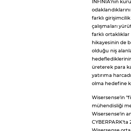
INFINIA'nın kurul
odaklandıklarını 
farklı girişimcil
çalışmaları yürüt
farklı ortaklıkla
hikayesinin de b
olduğu niş alanl
hedeflediklerinin
üreterek para ka
yatırıma harcadı
olma hedefine kil
Wisersense'in "f
mühendisliği me
Wisersense'in ana
CYBERPARK'ta 20
Wisersense ortak