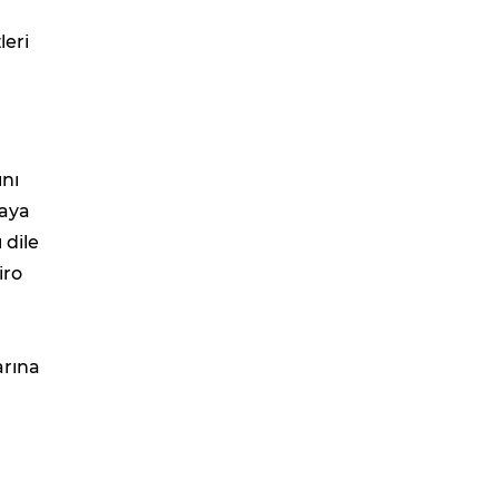
leri
ını
maya
 dile
iro
arına