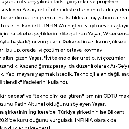
uşunun ilk beş yılında farklı girişimler ve projelere
söyleyen Yaşar, ortağı ile birlikte dünyanın farklı yerle
ik hızlandırma programlarına katıldıklarını, yatırım alma
tüklerini kaydetti. INFINIA'nın işleri iyi gitmeye başlayı
r için harekete geçtiklerini dile getiren Yaşar, Wisersens
öyle başladığını vurguladı. Rekabetin az, karın yüksek
arı bulup, orada iyi çözümler ortaya koymayı
 altını çizen Yaşar, "İyi teknolojiler üretip, iyi çözümler
zandık. Kazandığımız parayı da düzenli olarak Ar-Ge'y
k. Yapılmayanı yapmak istedik. Teknoloji alan değil, sa
itlendik" ifadelerini kullandı.
ikir babası" ve "teknolojiyi geliştiren" isminin ODTÜ ma
zunu Fatih Altunel olduğunu söyleyen Yaşar,
 şirketinin İngiltere'de, Türkiye şirketinin ise Bilkent
21'de kurulduğunu vurguladı. INFINIA olarak da
 olduklarını kaydetti.