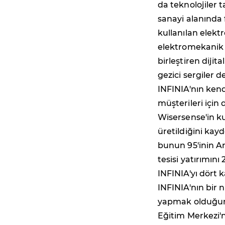
da teknolojiler t
sanayi alanında 
kullanılan elektr
elektromekanik s
birleştiren dijit
gezici sergiler d
INFINIA'nın kendi
müşterileri için
Wisersense'in ku
üretildiğini kayd
bunun 95'inin Ar
tesisi yatırımını
INFINIA'yı dört k
INFINIA'nın bir n
yapmak olduğunu
Eğitim Merkezi'