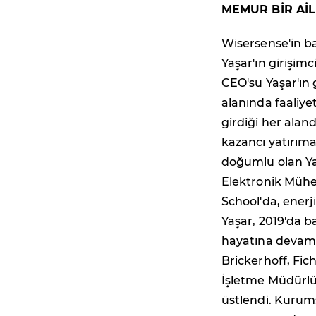
MEMUR BİR Aİ
Wisersense'in 
Yaşar'ın girişim
CEO'su Yaşar'ın
alanında faaliye
girdiği her aland
kazancı yatırım
doğumlu olan Ya
Elektronik Mühe
School'da, enerj
Yaşar, 2019'da b
hayatına devam 
Brickerhoff, Fic
İşletme Müdürlü
üstlendi. Kurums