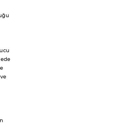
duğu
rucu
mede
ne
 ve
in