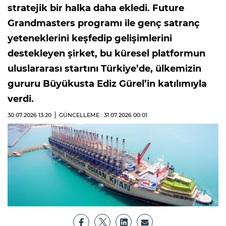
stratejik bir halka daha ekledi. Future
Grandmasters programı ile genç satranç
yeteneklerini keşfedip gelişimlerini
destekleyen şirket, bu küresel platformun
uluslararası startını Türkiye’de, ülkemizin
gururu Büyükusta Ediz Gürel’in katılımıyla
verdi.
30.07.2026
13:20
GÜNCELLEME : 31.07.2026
00:01