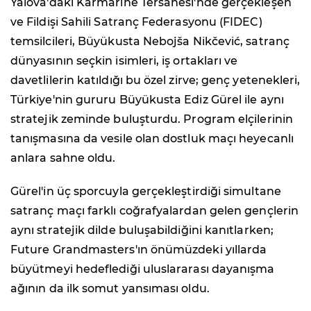
Yalova'daki Karmarine Tersanesi'nde gerçekleşen
ve Fildişi Sahili Satranç Federasyonu (FIDEC)
temsilcileri, Büyükusta Nebojša Nikčević, satranç
dünyasının seçkin isimleri, iş ortakları ve
davetlilerin katıldığı bu özel zirve; genç yetenekleri,
Türkiye'nin gururu Büyükusta Ediz Gürel ile aynı
stratejik zeminde buluşturdu. Program elçilerinin
tanışmasına da vesile olan dostluk maçı heyecanlı
anlara sahne oldu.
Gürel'in üç sporcuyla gerçekleştirdiği simultane
satranç maçı farklı coğrafyalardan gelen gençlerin
aynı stratejik dilde buluşabildiğini kanıtlarken;
Future Grandmasters'ın önümüzdeki yıllarda
büyütmeyi hedeflediği uluslararası dayanışma
ağının da ilk somut yansıması oldu.