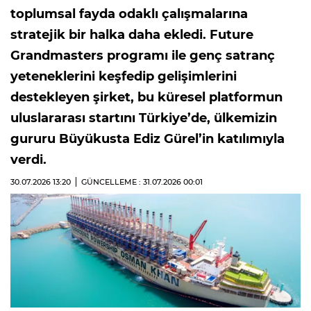
toplumsal fayda odaklı çalışmalarına
stratejik bir halka daha ekledi. Future
Grandmasters programı ile genç satranç
yeteneklerini keşfedip gelişimlerini
destekleyen şirket, bu küresel platformun
uluslararası startını Türkiye’de, ülkemizin
gururu Büyükusta Ediz Gürel’in katılımıyla
verdi.
30.07.2026
13:20
GÜNCELLEME : 31.07.2026
00:01