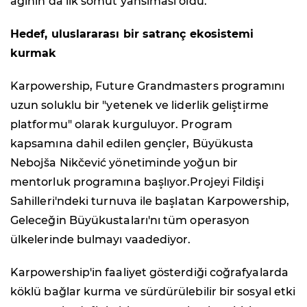
ağının da ilk somut yansıması oldu.
Hedef, uluslararası bir satranç ekosistemi
kurmak
Karpowership, Future Grandmasters programını
uzun soluklu bir "yetenek ve liderlik geliştirme
platformu" olarak kurguluyor. Program
kapsamına dahil edilen gençler, Büyükusta
Nebojša Nikčević yönetiminde yoğun bir
mentorluk programına başlıyor.Projeyi Fildişi
Sahilleri'ndeki turnuva ile başlatan Karpowership,
Geleceğin Büyükustaları'nı tüm operasyon
ülkelerinde bulmayı vaadediyor.
Karpowership'in faaliyet gösterdiği coğrafyalarda
köklü bağlar kurma ve sürdürülebilir bir sosyal etki