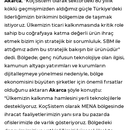
Akarca
,
"KoçSistem olarak sektördeki 80 yıllık
köklü geçmişimizden aldığımız güçle Türkiye'deki
liderliğimizin birikimini bölgemize de taşımak
istiyoruz. Ülkemizin ticari kalkınmasında kritik role
sahip bu coğrafyaya katma değerli ürün ihraç
etmek bizim için stratejik bir sorumluluk. SBM ile
attığımız adım bu stratejik bakışın bir ürünüdür"
dedi. Bölgede; genç nüfusun teknolojiye olan ilgisi,
kamunun altyapı yatırımları ve kurumların
dijitalleşmeye yönelmesi nedeniyle, bölge
ekonomisini büyüten şirketler için önemli fırsatlar
olduğunu aktaran
Akarca
şöyle konuştu:
"Ülkemizin kalkınma hamlesini yerli teknolojilerle
destekliyoruz. KoçSistem olarak MENA bölgesinde
ihracat faaliyetlerimizin yanı sıra bu pazarda
ofislerimizle de varlık gösteriyoruz. Bölgedeki