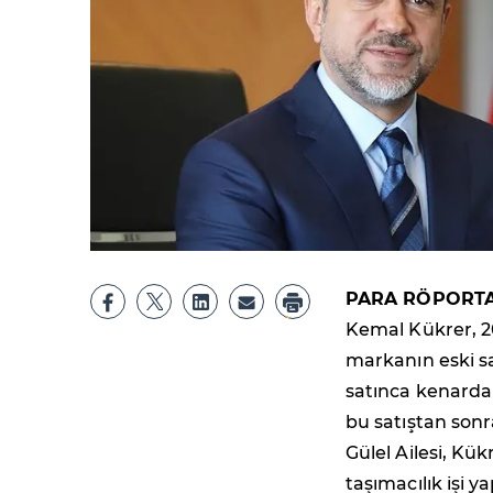
PARA RÖPORTA
Kemal Kükrer, 20
markanın eski sah
satınca kenarda 
bu satıştan son
Gülel Ailesi, Kü
taşımacılık işi 