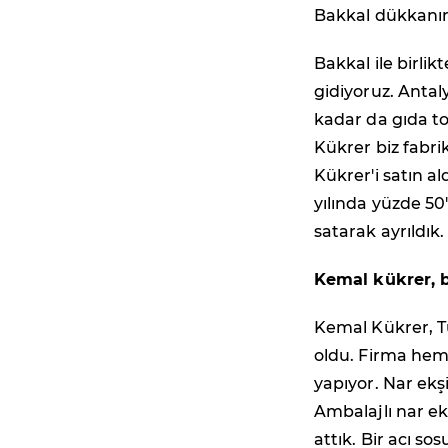
Bakkal dükkanınd
Bakkal ile birli
gidiyoruz. Antal
kadar da gıda t
Kükrer biz fabrik
Kükrer'i satın al
yılında yüzde 50
satarak ayrıldık.
Kemal kükrer, b
Kemal Kükrer, Tü
oldu. Firma hem
yapıyor. Nar ekş
Ambalajlı nar ekş
attık. Bir acı s