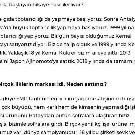
a başlayan hikaye nasıl ilerliyor?
kte gıda toptancılığı da yapmaya başlıyoruz. Sonra Antal
ya'da büyük toptancılık yapmaya başlıyoruz. 1999 yılına
optancılığı yapıyoruz. Bir gün bayisi olduğumuz Kemal
ayı satıyoruz diyor. Biz de talip olduk ve 1999 yılında K
dık. Yaklaşık 18 yıl Kemal Kükrer bizim aileye aitti. 2013
'sini Japon Ajinomoto'ya sattık. 2018 yılında da tamamı
irçok ilklerin markası idi. Neden sattınız?
rkiye FMC tarihinin en iyi ciro çarpanı satışından birisi
 çok büyüdü, hem karlı hem de kimsenin yapmadığı işl
isi ürününü Hatay'dan bütün sofralara ulaştıran biziz.
isi bizimle sofralara girdi. Birçok yenilikçi işe, ürüne i
osumuz var, dünya şampiyonudur. 18 yıl bu şirketi sevk ve