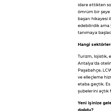
idare ettikten so
ömrüm bir şeye 
başarı hikayesi
edebilirdik ama 
tanımaya başlad
Hangi sektörler
Turizm, lojistik,
Antalya'da otelim
Paşabahçe, LCWa
ve elleçleme hiz
etaba geçtik. Es
şubelerini açtık
Yeni işinize ge
doğdu?