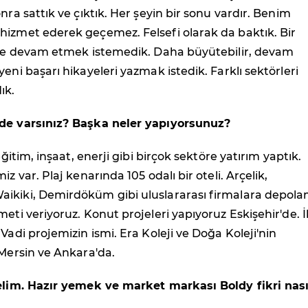
nra sattık ve çıktık. Her şeyin bir sonu vardır. Benim
hizmet ederek geçemez. Felsefi olarak da baktık. Bir
 ile devam etmek istemedik. Daha büyütebilir, devam
yeni başarı hikayeleri yazmak istedik. Farklı sektörleri
ık.
de varsınız? Başka neler yapıyorsunuz?
 eğitim, inşaat, enerji gibi birçok sektöre yatırım yaptık.
iz var. Plaj kenarında 105 odalı bir oteli. Arçelik,
ikiki, Demirdöküm gibi uluslararası firmalara depol
meti veriyoruz. Konut projeleri yapıyoruz Eskişehir'de. İ
 Vadi projemizin ismi. Era Koleji ve Doğa Koleji'nin
 Mersin ve Ankara'da.
lelim. Hazır yemek ve market markası Boldy fikri nası