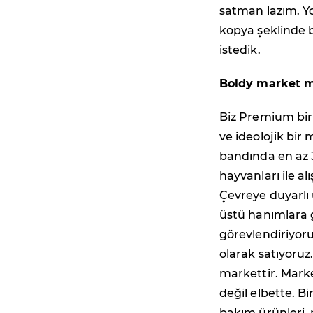
satman lazım. Yok
kopya şeklinde b
istedik.
Boldy market m
Biz Premium bir d
ve ideolojik bir
bandında en az 
hayvanları ile a
Çevreye duyarlı 
üstü hanımlara 
görevlendiriyoru
olarak satıyoruz.
markettir. Marke
değil elbette. B
bakım ürünleri, 