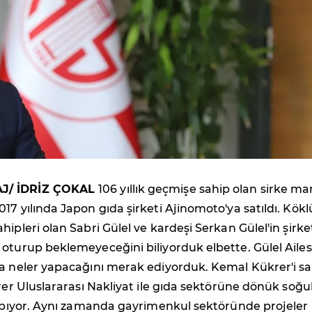
J/ İDRİZ ÇOKAL
106 yıllık geçmişe sahip olan sirke ma
17 yılında Japon gıda şirketi Ajinomoto'ya satıldı. Kökl
ipleri olan Sabri Gülel ve kardeşi Serkan Gülel'in şirke
oturup beklemeyeceğini biliyorduk elbette. Gülel Ailes
ra neler yapacağını merak ediyorduk. Kemal Kükrer'i s
krer Uluslararası Nakliyat ile gıda sektörüne dönük soğu
yapıyor. Aynı zamanda gayrimenkul sektöründe projeler