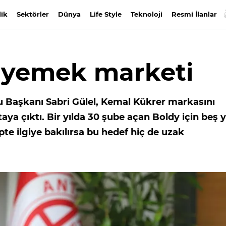
lik
Sektörler
Dünya
Life Style
Teknoloji
Resmi İlanlar
k yemek marketi
 Başkanı Sabri Gülel, Kemal Kükrer markasını
aya çıktı. Bir yılda 30 şube açan Boldy için beş y
te ilgiye bakılırsa bu hedef hiç de uzak