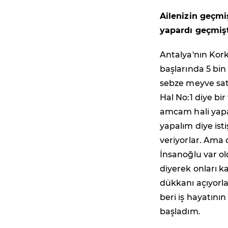
Ailenizin geçmi
yapardı geçmiş
Antalya'nın Korku
başlarında 5 bin
sebze meyve sata
Hal No:1 diye bi
amcam hali yapab
yapalım diye ist
veriyorlar. Ama 
İnsanoğlu var ol
diyerek onları 
dükkanı açıyorl
beri iş hayatını
başladım.