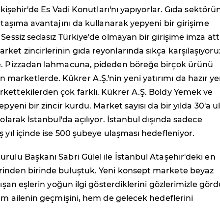
Eskişehir'de Es Vadi Konutları'nı yapıyorlar. Gıda sektörün
k taşıma avantajını da kullanarak yepyeni bir girişime
 Sessiz sedasız Türkiye'de olmayan bir girişime imza attı
et zincirlerinin gıda reyonlarında sıkça karşılaşıyoru
e. Pizzadan lahmacuna, pideden böreğe birçok ürünü
arketlerde. Kükrer A.Ş.'nin yeni yatırımı da hazır 
kettekilerden çok farklı. Kükrer A.Ş. Boldy Yemek ve
epyeni bir zincir kurdu. Market sayısı da bir yılda 30'a ul
 olarak İstanbul'da açılıyor. İstanbul dışında sadece
ş yıl içinde ise 500 şubeye ulaşması hedefleniyor.
rulu Başkanı Sabri Gülel ile İstanbul Ataşehir'deki en
inden birinde buluştuk. Yeni konsept markete beyaz
lışan eşlerin yoğun ilgi gösterdiklerini gözlerimizle görd
hem ailenin geçmişini, hem de gelecek hedeflerini