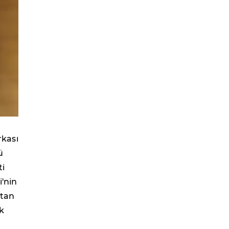
rkası
ü
ti
i'nin
atan
k