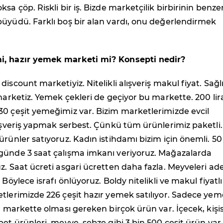
sa çöp. Riskli bir iş. Bizde marketçilik birbirinin benzer
üyüdü. Farklı boş bir alan vardı, onu değerlendirmek
i, hazır yemek marketi mi? Konsepti nedir?
iscount marketiyiz. Nitelikli alışveriş makul fiyat. Sağlı
 marketiz. Yemek çekleri de geçiyor bu markette. 200 lir
30 çeşit yemeğimiz var. Bizim marketlerimizde evcil
lışveriş yapmak serbest. Çünkü tüm ürünlerimiz paketli.
ürünler satıyoruz. Kadın istihdamı bizim için önemli. 50
günde 3 saat çalışma imkanı veriyoruz. Mağazalarda
z. Saat ücreti asgari ücretten daha fazla. Meyveleri ad
 Böylece israfı önlüyoruz. Boldy nitelikli ve makul fiyatlı
tlerimizde 226 çeşit hazır yemek satılıyor. Sadece ye
ir markette olması gereken birçok ürün var. İçecek, kişi
pet ürünleri, meyve, sebze gibi 3 bin 500 çeşit ürün var