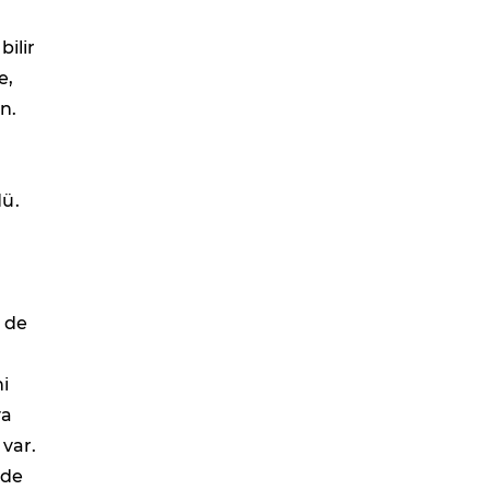
bilir
e,
n.
dü.
i de
ni
ya
 var.
nde