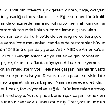
ı. Yıllardır bir ihtiyaçtı. Çok gezen, gören, bilge, okuyan 
ni yaşadığın topraklar belirler. Eğer sen her türlü kalit
 olsan da o hizmetler sana sunulmuyor ise mahrum kalırsı
aşamak zorunda kalırsın. Yeme içme alışkanlıkları
or. Son 25 yılda Türkiye'de de yeme içme kültürü çok
rde yeme içme mekanları, caddelerde restoranlar büyü
n 12-13'ünü dışarıda yiyoruz. Artık ABD ve Amerika'da
kültürü yaygınlaşıyor. Aç ye, ısıt aç ye gibi modeller
li pişmiş ürünler raflarda büyüyor. Artık kimse yemek
t ayırmak istemiyor. Hele hele çalışan insanların vakt
de de yemek istiyor. Restoranların paket servisleri de
in soru işareti olmaya başladı. Nasıl ve nerede üretildiği
etli, hazır, fonksiyonel ve sağlıklı ürünlere talep artma
 trend böyle. Yurt dışında bunun çok başarılı örnekleri
sunan bir yer yok. Çünkü zor bir iş. Üretiyorsun üç gü