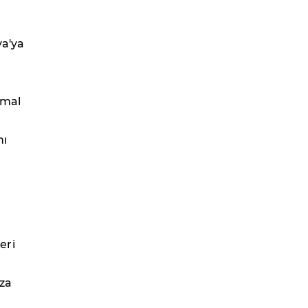
ya'ya
emal
nı
eri
mza