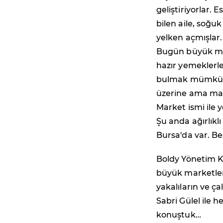
geliştiriyorlar. 
bilen aile, soğu
yelken açmışlar.
Bugün büyük mark
hazır yemeklerl
bulmak mümkün m
üzerine ama mar
Market ismi ile y
Şu anda ağırlıklı
Bursa'da var. Be
Boldy Yönetim Ku
büyük marketler
yakalıların ve ça
Sabri Gülel ile 
konuştuk…