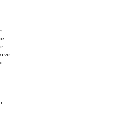
in
ce
r.
am ve
ne
n