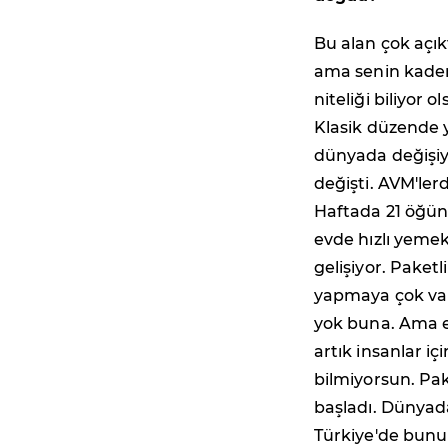
Bu alan çok açıkt
ama senin kaderi
niteliği biliyor
Klasik düzende y
dünyada değişiy
değişti. AVM'le
Haftada 21 öğünü
evde hızlı yemek 
gelişiyor. Paket
yapmaya çok vaki
yok buna. Ama ev
artık insanlar iç
bilmiyorsun. Pak
başladı. Dünyada
Türkiye'de bunu 