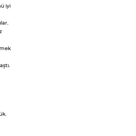
ü iyi
lar.
z
yemek
aştı.
ük.