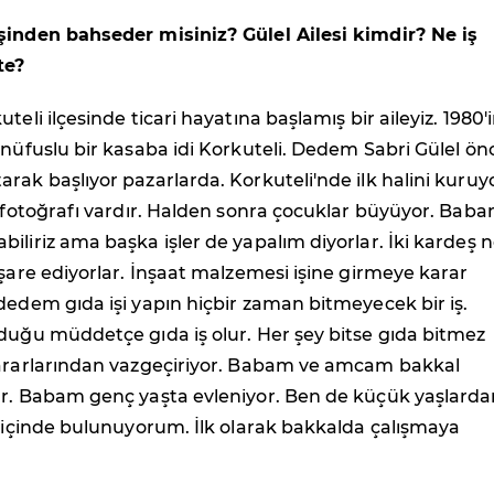
şinden bahseder misiniz? Gülel Ailesi kimdir? Ne iş
te?
teli ilçesinde ticari hayatına başlamış bir aileyiz. 1980'
 nüfuslu bir kasaba idi Korkuteli. Dedem Sabri Gülel ön
rak başlıyor pazarlarda. Korkuteli'nde ilk halini kuruyo
r fotoğrafı vardır. Halden sonra çocuklar büyüyor. Bab
iliriz ama başka işler de yapalım diyorlar. İki kardeş 
işare ediyorlar. İnşaat malzemesi işine girmeye karar
dedem gıda işi yapın hiçbir zaman bitmeyecek bir iş.
duğu müddetçe gıda iş olur. Her şey bitse gıda bitmez
kararlarından vazgeçiriyor. Babam ve amcam bakkal
ar. Babam genç yaşta evleniyor. Ben de küçük yaşlarda
n içinde bulunuyorum. İlk olarak bakkalda çalışmaya