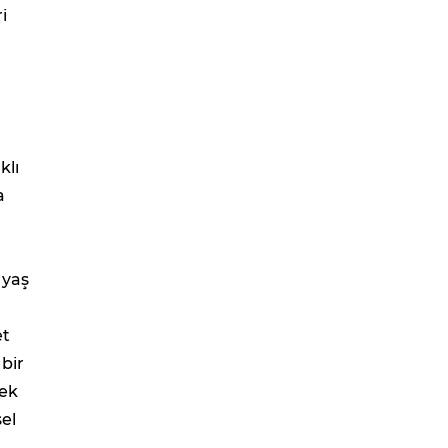
i
klı
a
 yaş
et
 bir
mek
sel