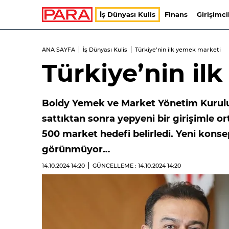
İş Dünyası Kulis
Finans
Girişimci
ANA SAYFA
İş Dünyası Kulis
Türkiye’nin ilk yemek marketi
Türkiye’nin il
Boldy Yemek ve Market Yönetim Kurulu
sattıktan sonra yepyeni bir girişimle ort
500 market hedefi belirledi. Yeni konsep
görünmüyor…
14.10.2024
14:20
GÜNCELLEME : 14.10.2024
14:20