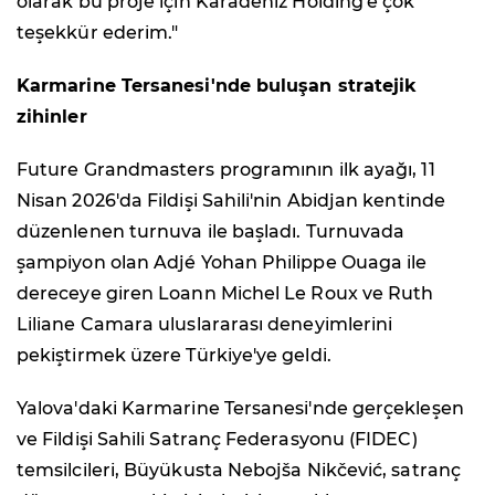
olarak bu proje için Karadeniz Holding'e çok
teşekkür ederim."
Karmarine Tersanesi'nde buluşan stratejik
zihinler
Future Grandmasters programının ilk ayağı, 11
Nisan 2026'da Fildişi Sahili'nin Abidjan kentinde
düzenlenen turnuva ile başladı. Turnuvada
şampiyon olan Adjé Yohan Philippe Ouaga ile
dereceye giren Loann Michel Le Roux ve Ruth
Liliane Camara uluslararası deneyimlerini
pekiştirmek üzere Türkiye'ye geldi.
Yalova'daki Karmarine Tersanesi'nde gerçekleşen
ve Fildişi Sahili Satranç Federasyonu (FIDEC)
temsilcileri, Büyükusta Nebojša Nikčević, satranç