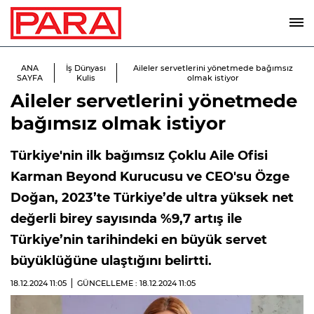
ANA
İş Dünyası
Aileler servetlerini yönetmede bağımsız
SAYFA
Kulis
olmak istiyor
Aileler servetlerini yönetmede
bağımsız olmak istiyor
Türkiye'nin ilk bağımsız Çoklu Aile Ofisi
Karman Beyond Kurucusu ve CEO'su Özge
Doğan, 2023’te Türkiye’de ultra yüksek net
değerli birey sayısında %9,7 artış ile
Türkiye’nin tarihindeki en büyük servet
büyüklüğüne ulaştığını belirtti.
18.12.2024
11:05
GÜNCELLEME : 18.12.2024
11:05