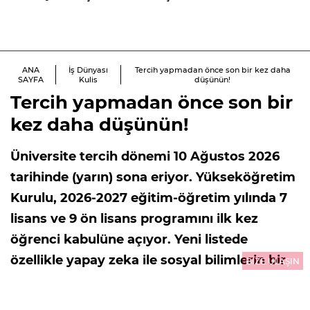
ANA
İş Dünyası
Tercih yapmadan önce son bir kez daha
SAYFA
Kulis
düşünün!
Tercih yapmadan önce son bir
kez daha düşünün!
Üniversite tercih dönemi 10 Ağustos 2026
tarihinde (yarın) sona eriyor. Yükseköğretim
Kurulu, 2026-2027 eğitim-öğretim yılında 7
lisans ve 9 ön lisans programını ilk kez
öğrenci kabulüne açıyor. Yeni listede
özellikle yapay zeka ile sosyal bilimlerin bir
BİZE ULAŞIN
araya getirildiği bölümler dikkat çekiyor.
Yeni açılan bu bölümleri ve piyasada en çok