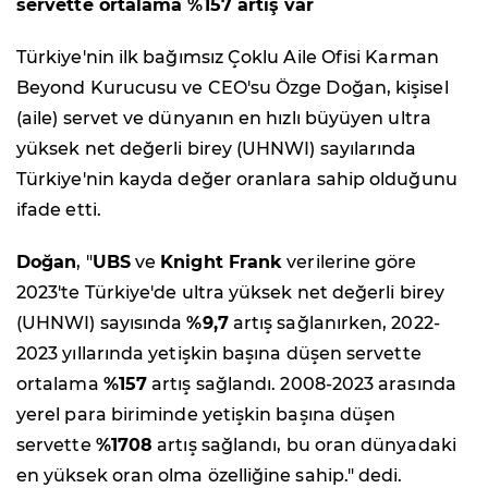
servette ortalama %157 artış var
Türkiye'nin ilk bağımsız Çoklu Aile Ofisi Karman
Beyond Kurucusu ve CEO'su Özge Doğan, kişisel
(aile) servet ve dünyanın en hızlı büyüyen ultra
yüksek net değerli birey (UHNWI) sayılarında
Türkiye'nin kayda değer oranlara sahip olduğunu
ifade etti.
Doğan
, "
UBS
ve
Knight Frank
verilerine göre
2023'te Türkiye'de ultra yüksek net değerli birey
(UHNWI) sayısında
%9,7
artış sağlanırken, 2022-
2023 yıllarında yetişkin başına düşen servette
ortalama
%157
artış sağlandı. 2008-2023 arasında
yerel para biriminde yetişkin başına düşen
servette
%1708
artış sağlandı, bu oran dünyadaki
en yüksek oran olma özelliğine sahip." dedi.