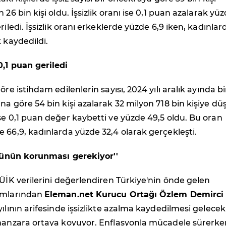
 26 bin kişi oldu. İşsizlik oranı ise 0,1 puan azalarak yü
riledi. İşsizlik oranı erkeklerde yüzde 6,9 iken, kadınlar
k kaydedildi.
0,1 puan geriledi
öre istihdam edilenlerin sayısı, 2024 yılı aralık ayında bi
na göre 54 bin kişi azalarak 32 milyon 718 bin kişiye dü
se 0,1 puan değer kaybetti ve yüzde 49,5 oldu. Bu oran
 66,9, kadınlarda yüzde 32,4 olarak gerçekleşti.
gücünün korunması gerekiyor''
TÜİK verilerini değerlendiren Türkiye'nin önde gelen
rmlarından
Eleman.net Kurucu Ortağı Özlem Demirci
yılının arifesinde işsizlikte azalma kaydedilmesi gelecek 
 manzara ortaya koyuyor. Enflasyonla mücadele sürerke