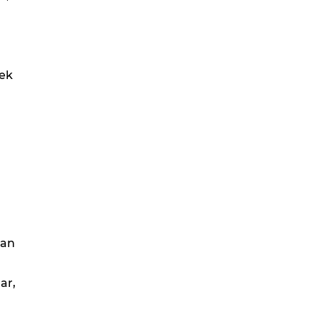
tek
uan
ar,