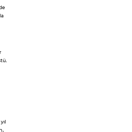
zde
da
r
ştü.
yıl
n,