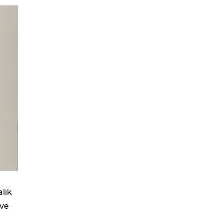
alık
 ve