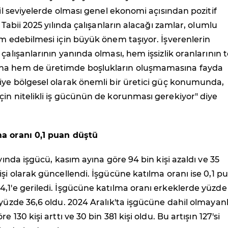
abil seviyelerde olması genel ekonomi açısından pozitif
. Tabii 2025 yılında çalışanların alacağı zamlar, olumlu
am edebilmesi için büyük önem taşıyor. İşverenlerin
 çalışanlarının yanında olması, hem işsizlik oranlarının 
na hem de üretimde boşlukların oluşmamasına fayda
iye bölgesel olarak önemli bir üretici güç konumunda,
in nitelikli iş gücünün de korunması gerekiyor"
diye
a oranı 0,1 puan düştü
ayında işgücü, kasım ayına göre 94 bin kişi azaldı ve 35
işi olarak güncellendi. İşgücüne katılma oranı ise 0,1 p
,1'e geriledi. İşgücüne katılma oranı erkeklerde yüzde
 yüzde 36,6 oldu. 2024 Aralık'ta işgücüne dahil olmayanl
e 130 kişi arttı ve 30 bin 381 kişi oldu. Bu artışın 127'si