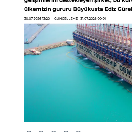
gelişimlerini destekleyen şirket, bu kür
ülkemizin gururu Büyükusta Ediz Gürel’i
30.07.2026
13:20
GÜNCELLEME : 31.07.2026
00:01