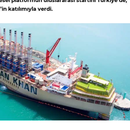
esel platformun uluslararası startını Türkiye’de,
n katılımıyla verdi.