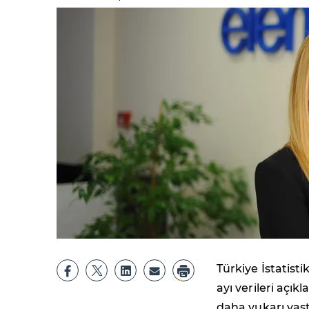
Türkiye İstatisti
ayı verileri açı
daha yukarı yaşta