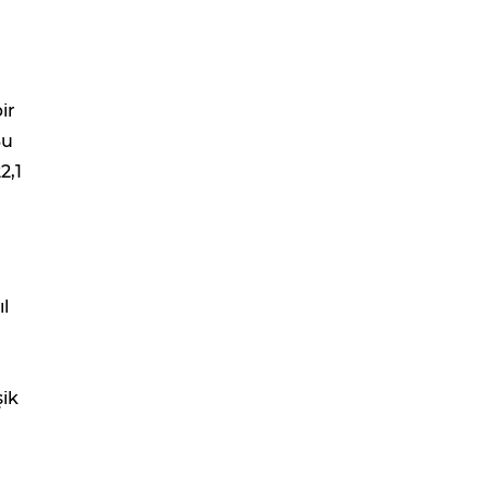
ir
Bu
2,1
l
şik