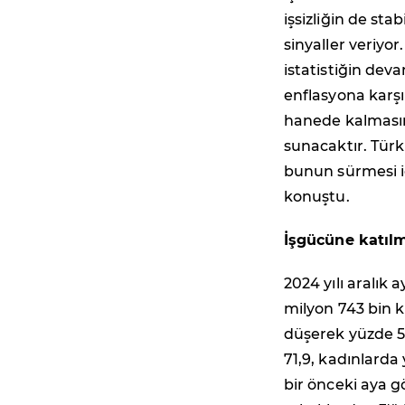
işsizliğin de st
sinyaller veriyor
istatistiğin dev
enflasyona karşı
hanede kalması
sunacaktır. Türk
bunun sürmesi iç
konuştu.
İşgücüne katılm
2024 yılı aralık 
milyon 743 bin k
düşerek yüzde 54
71,9, kadınlarda
bir önceki aya gör