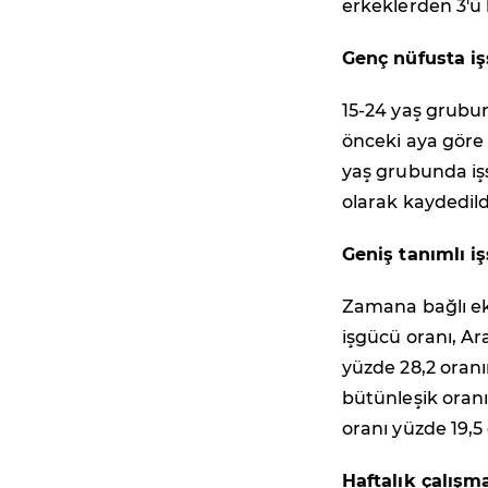
erkeklerden 3'ü 
Genç nüfusta işs
15-24 yaş grubun
önceki aya göre 
yaş grubunda işs
olarak kaydedild
Geniş tanımlı iş
Zamana bağlı eks
işgücü oranı, Ar
yüzde 28,2 oranı
bütünleşik oranı
oranı yüzde 19,5
Haftalık çalışm