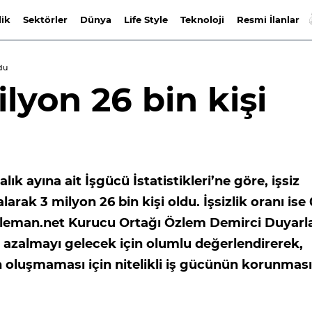
lik
Sektörler
Dünya
Life Style
Teknoloji
Resmi İlanlar
ldu
ilyon 26 bin kişi
ık ayına ait İşgücü İstatistikleri’ne göre, işsiz
larak 3 milyon 26 bin kişi oldu. İşsizlik oranı ise 
 Eleman.net Kurucu Ortağı Özlem Demirci Duyarla
bu azalmayı gelecek için olumlu değerlendirerek,
 oluşmaması için nitelikli iş gücünün korunması