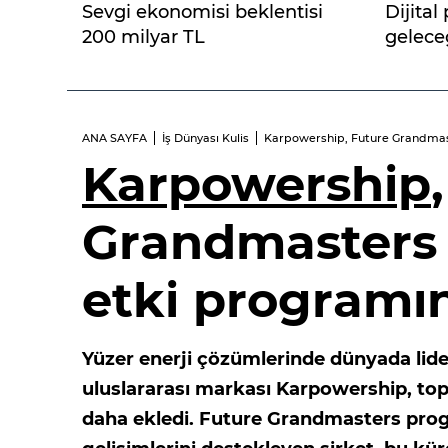
Sevgi ekonomisi beklentisi
Dijita
200 milyar TL
gelece
ANA SAYFA
İş Dünyası Kulis
Karpowership, Future Grandmaste
Karpowership
Grandmasters i
etki programın
Yüzer enerji çözümlerinde dünyada li
uluslararası markası Karpowership, topl
daha ekledi. Future Grandmasters progr