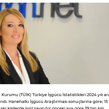
k Kurumu (TÜİK) Türkiye İşgücü İstatistikleri 2024 yılı ar
klandı. Hanehalkı İşgücü Araştırması sonuçlarına göre; 15
ki kişilerde işsiz sayısı bir önceki aya göre 39 bin kişi