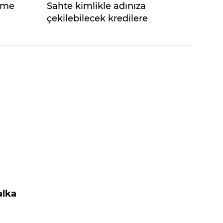
eme
Sahte kimlikle adınıza
çekilebilecek kredilere
dikkat
alka