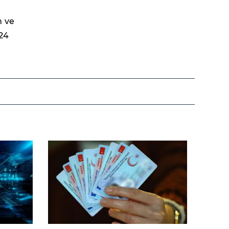
m ve
024