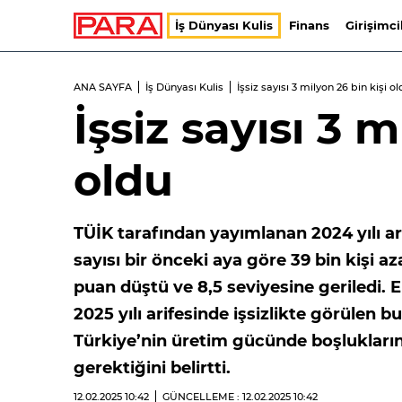
İş Dünyası Kulis
Finans
Girişimci
ANA SAYFA
İş Dünyası Kulis
İşsiz sayısı 3 milyon 26 bin kişi o
İşsiz sayısı 3 m
oldu
TÜİK tarafından yayımlanan 2024 yılı aral
sayısı bir önceki aya göre 39 bin kişi aza
puan düştü ve 8,5 seviyesine geriledi.
2025 yılı arifesinde işsizlikte görülen 
Türkiye’nin üretim gücünde boşlukların
gerektiğini belirtti.
12.02.2025
10:42
GÜNCELLEME : 12.02.2025
10:42