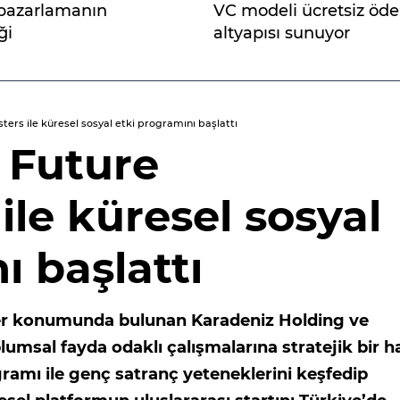
l pazarlamanın
VC modeli ücretsiz öd
ği
altyapısı sunuyor
rs ile küresel sosyal etki programını başlattı
, Future
le küresel sosyal
ı başlattı
der konumunda bulunan Karadeniz Holding ve
umsal fayda odaklı çalışmalarına stratejik bir h
amı ile genç satranç yeteneklerini keşfedip