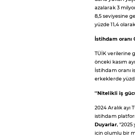
azalarak 3 milyon
8,5 seviyesine ge
yüzde 11,4 olara
İstihdam oranı 
TÜİK verilerine g
önceki kasım ayı
İstihdam oranı i
erkeklerde yüzde
''Nitelikli iş 
2024 Aralık ayı 
istihdam platfo
Duyarlar
, "
2025 
için olumlu bir