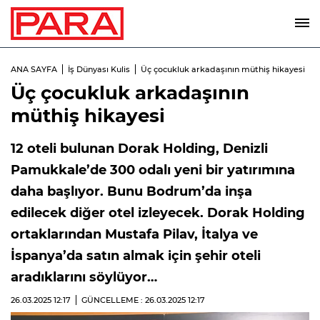
ANA SAYFA
İş Dünyası Kulis
Üç çocukluk arkadaşının müthiş hikayesi
Üç çocukluk arkadaşının
müthiş hikayesi
12 oteli bulunan Dorak Holding, Denizli
Pamukkale’de 300 odalı yeni bir yatırımına
daha başlıyor. Bunu Bodrum’da inşa
edilecek diğer otel izleyecek. Dorak Holding
ortaklarından Mustafa Pilav, İtalya ve
İspanya’da satın almak için şehir oteli
aradıklarını söylüyor…
26.03.2025
12:17
GÜNCELLEME : 26.03.2025
12:17