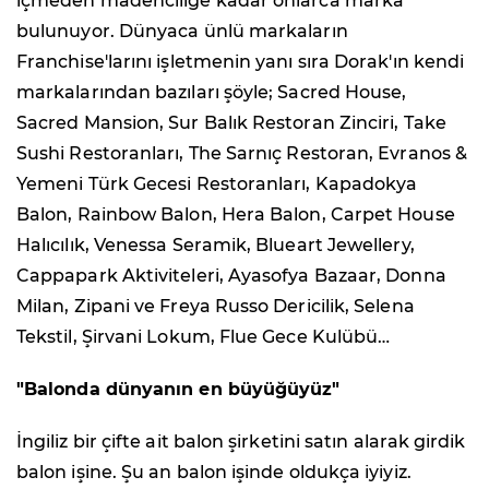
içmeden madenciliğe kadar onlarca marka
bulunuyor. Dünyaca ünlü markaların
Franchise'larını işletmenin yanı sıra Dorak'ın kendi
markalarından bazıları şöyle; Sacred House,
Sacred Mansion, Sur Balık Restoran Zinciri, Take
Sushi Restoranları, The Sarnıç Restoran, Evranos &
Yemeni Türk Gecesi Restoranları, Kapadokya
Balon, Rainbow Balon, Hera Balon, Carpet House
Halıcılık, Venessa Seramik, Blueart Jewellery,
Cappapark Aktiviteleri, Ayasofya Bazaar, Donna
Milan, Zipani ve Freya Russo Dericilik, Selena
Tekstil, Şirvani Lokum, Flue Gece Kulübü…
"Balonda dünyanın en büyüğüyüz"
İngiliz bir çifte ait balon şirketini satın alarak girdik
balon işine. Şu an balon işinde oldukça iyiyiz.