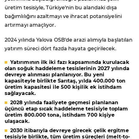
üretim tesisiyle, Türkiye'nin bu alandaki dışa
bağımlılığını azaltmayı ve ihracat potansiyelini
artırmayı amaçlıyor.
2024 yılında Yalova OSB'de arazi alımıyla başlatılan
yatırım süreci dört fazda hayata geçirilecek.
Yatırımının ilk iki fazı kapsamında kurulacak
olan soğuk haddeleme tesislerinin
2027 yılında
devreye alınması planlanıyor. Bu yeni
kapasiteyle birlikte Sarıtaş, yılda
400.000 ton
üretim kapasitesi
ile
500 kişilik ek
istihdam
sağlayacak.
2028 yılında
faaliyete geçmesi planlanan
üçüncü etap sıcak haddeleme tesisiyle toplam
üretim
800.000 tona
, istihdam
700 kişiye
ulaşacak.
2030 itibarıyla
devreye girecek çelik ergitme
tesisiyle birlikte, tüm üretim süreçleri (melt-to-