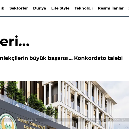
lik
Sektörler
Dünya
Life Style
Teknoloji
Resmi İlanlar
ri...
lekçilerin büyük başarısı… Konkordato talebi