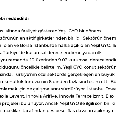
bi reddedildi
tısı altında faaliyet gösteren Yeşil GYO bir dönem
örünün en aktif şirketlerinden biri idi. Sektörün önem
ri olan ve Borsa İstanbul'da halka açık olan Yeşil GYO, 1
ş. Türkiye'de kurumsal derecelendirme yapan ilk
 aynı zamanda. 10 üzerinden 9.02 kurumsal derecelend
olduğunu öncelikle belirtelim. Yeşil GYO konut sektörü
sında. Türkiye'nin özel sektörde gerçekleşen en büyük
in konutluk Innovia'nın 8 binden fazlasını teslim etti. 
mlamak için de çalışmalarını sürdürüyor. İstanbul Tow
exia Levent, Innovia Arifiye, Innovia Terrace İzmit, Elex
 projeleri bulunuyor. Ancak Yeşil GYO ile ilgili son bir iki
alacaklıları tarafından peş peşe iflas davaları açılmaya