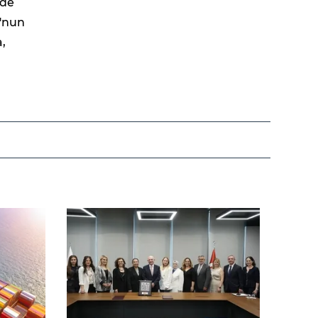
rde
o'nun
,