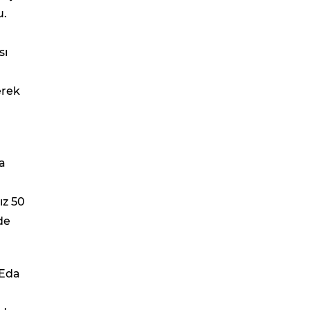
u.
sı
erek
a
ız 50
de
 Eda