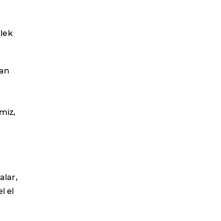
lek
dan
miz,
alar,
l el