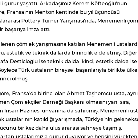
lli gurur yaşattı. Arkadaşımız Kerem Köfteoğlu'nun
e, Fransa'nın Menton kentinde bu yıl üçüncüsü
lararası Pottery Turner Yarışması'nda, Menemenli çöm
r başarıya imza attı.
lenen çömlek yarışmasına katılan Menemenli ustalar
estetik ve teknik dallarda birincilik elde etmiş. Diğer
fa Desticioğlu ise teknik dalda ikinci, estetik dalda ise
ylece Türk ustaların bireysel başarılarıyla birlikte ülke
rinci olmuş.
öre, Fransa'da birinci olan Ahmet Taşhomcu usta, aynı
 Çömlekçiler Derneği Başkanı olmasını yanı sıra,
İnsan Hazinesi unvanına da sahipmiş. Menemenli ust
k ustalarının katıldığı yarışmada, Türkiye'nin gelenekse
ücünü bir kez daha uluslararası sahneye taşımış.
tan ustalarımızla gurur duyuyor ve hepsini yürekten