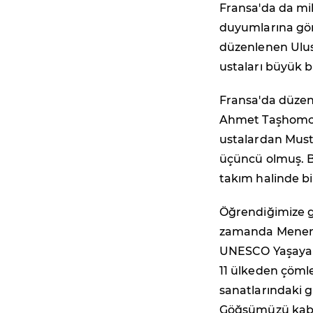
Fransa'da da mi
duyumlarına gör
düzenlenen Ulus
ustaları büyük bi
Fransa'da düzen
Ahmet Taşhomcu, 
ustalardan Musta
üçüncü olmuş. Bö
takım halinde bi
Öğrendiğimize g
zamanda Menemen
UNESCO Yaşayan 
11 ülkeden çömle
sanatlarındaki g
Göğsümüzü kabar