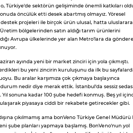
tro, Türkiye'de sektörün gelişiminde önemli katkıları old
konuda öncülük etti desek abartmış olmayız. Yöresel
destek projeleri ile birçok ürün ulusal, hatta uluslarara
. Üretim bölgelerinden satın aldığı tarım ürünlerini
dığı Avrupa ülkelerinde yer alan Metro'lara da gönder
unuyor.
aziran ayında yeni bir market zinciri için yola çıkmıştı.
rdikleri bu yeni zincirin kuruluşunu da ilk bu sayfalard
oyu. Bu aralar karşımıza çok çıkmaya başlayınca
urum nedir diye merak ettik. İstanbul'da sessiz sedas
. Yıl sonuna kadar 100 şube hedefi konmuş. Beş yıl için
ulaşarak piyasaya ciddi bir rekabete getirecekler gibi.
dışına çıkılmamış ama bonVeno Türkiye Genel Müdürü
yeni şube planları yapmaya başlamış. BonVeno'nun yol