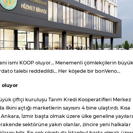
eni ismi KOOP oluyor… Menemenli çömlekçilerin büyü
rdato talebi reddedildi… Her köşede bir bonVeno…
 oluyor
üyük çiftçi kuruluşu Tarım Kredi Kooperatifleri Merkez
nda ilkini açtığı marketlerin sayısını 4 bine ulaştırdı. Kısa
 Ankara, İzmir başta olmak üzere ülke geneline yayılar
rakende sektörüne yakın olanlar, zincire yeni halkalar
larını bilir. En çok sıkıntı da İstanbul başta olmak üzer