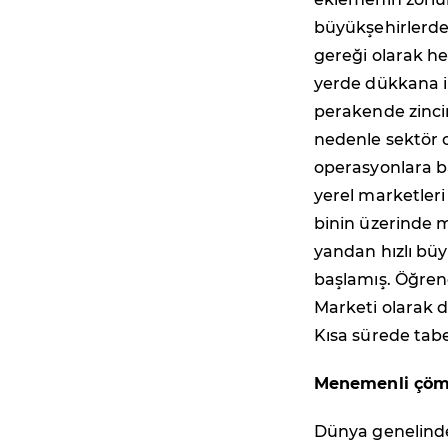
büyükşehirlerde
gereği olarak h
yerde dükkana ih
perakende zincirl
nedenle sektör 
operasyonlara b
yerel marketleri
binin üzerinde 
yandan hızlı bü
başlamış. Öğren
Marketi olarak d
Kısa sürede tab
Menemenli çöml
Dünya genelinde