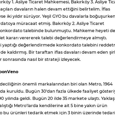
ırköy 1. Asliye Ticaret Mahkemesi, Bakırköy 3. Asliye Tic
ılan davaların halen devam ettiğini belirtelim. İflas
se iki yıldır sürüyor. Yeşil GYO bu davalarla boğuşurke
rdatoya müracaat etmiş. Bakırköy 2. Asliye Ticaret
onkordato talebinde bulunmuştu. Mahkeme heyeti de
let kararı verererek talebi değerlendirmeye almıştı.
yaptığı değerlendirmede konkordato talebini reddet
 de kaldırmış. Bir taraftan iflas davaları devam eden şi
 sonrasında nasıl bir strateji izleyecek.
 bonVeno
eciliğinin önemli markalarından biri olan Metro, 1964
da kuruldu. Bugün 30'dan fazla ülkede faaliyet gösteri
90 yılında geldi. Bugün 20 ilde 35 markete ulaştı. Yaklaş
alıştığı Metro'larda kendilerine ait 5 bine yakın ürün
 bu ürünleri tedarik etmek için 3 binin üzerinde tedari