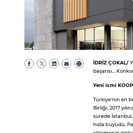
İDRİZ ÇOKAL/
Y
başarısı… Konko
Yeni ismi KOOP
Türkiye'nin en b
Birliği, 2017 yılı
sürede İstanbul,
hızla büyüdü. Pe
eklemenin zorluk