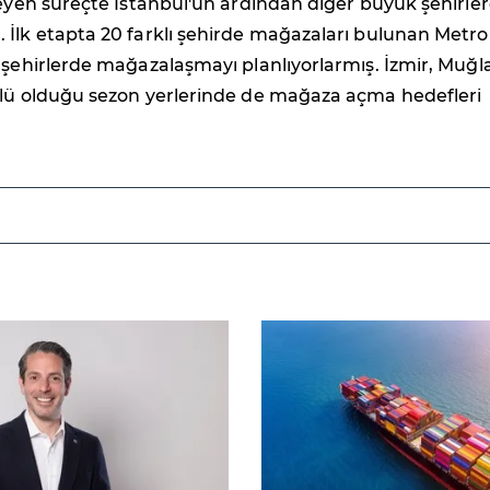
leyen süreçte İstanbul'un ardından diğer büyük şehirle
 İlk etapta 20 farklı şehirde mağazaları bulunan Metr
 şehirlerde mağazalaşmayı planlıyorlarmış. İzmir, Muğla
çlü olduğu sezon yerlerinde de mağaza açma hedefleri