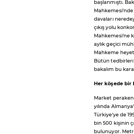
başlanmıştı. Bak
Mahkemesi'nde aç
davaları neredey
çıkış yolu konko
Mahkemesi'ne k
aylık geçici müh
Mahkeme heyeti 
Bütün tedbirleri
bakalım bu karar
Her köşede bir
Market perakend
yılında Almanya'
Türkiye'ye de 19
bin 500 kişinin ç
bulunuyor. Metro