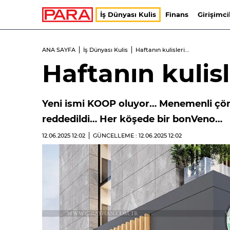
İş Dünyası Kulis
Finans
Girişimci
ANA SAYFA
İş Dünyası Kulis
Haftanın kulisleri...
Haftanın kulisle
Yeni ismi KOOP oluyor… Menemenli çöm
reddedildi… Her köşede bir bonVeno…
12.06.2025
12:02
GÜNCELLEME : 12.06.2025
12:02