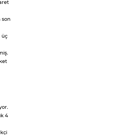
aret
n son
 üç
miş.
rket
yor.
ık 4
kçi