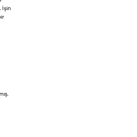
 İşin
ir
mış.