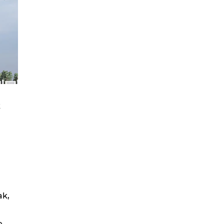
k
ak,
e