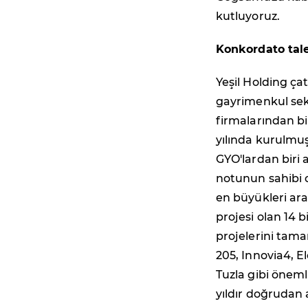
kutluyoruz.
Konkordato tale
Yeşil Holding ça
gayrimenkul sekt
firmalarından bi
yılında kurulmu
GYO'lardan biri
notunun sahibi 
en büyükleri ara
projesi olan 14 b
projelerini tama
205, Innovia4, El
Tuzla gibi önemli
yıldır doğrudan 