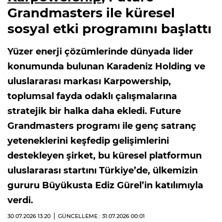
Grandmasters ile küresel
sosyal etki programını başlattı
Yüzer enerji çözümlerinde dünyada lider
konumunda bulunan Karadeniz Holding ve
uluslararası markası Karpowership,
toplumsal fayda odaklı çalışmalarına
stratejik bir halka daha ekledi. Future
Grandmasters programı ile genç satranç
yeteneklerini keşfedip gelişimlerini
destekleyen şirket, bu küresel platformun
uluslararası startını Türkiye’de, ülkemizin
gururu Büyükusta Ediz Gürel’in katılımıyla
verdi.
30.07.2026
13:20
GÜNCELLEME : 31.07.2026
00:01