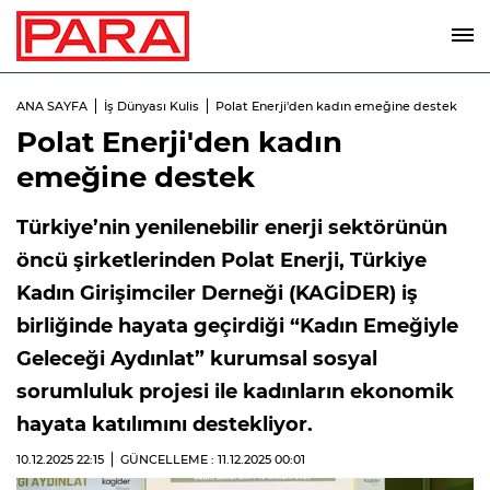
ANA SAYFA
İş Dünyası Kulis
Polat Enerji'den kadın emeğine destek
Polat Enerji'den kadın
emeğine destek
Türkiye’nin yenilenebilir enerji sektörünün
öncü şirketlerinden Polat Enerji, Türkiye
Kadın Girişimciler Derneği (KAGİDER) iş
birliğinde hayata geçirdiği “Kadın Emeğiyle
Geleceği Aydınlat” kurumsal sosyal
sorumluluk projesi ile kadınların ekonomik
hayata katılımını destekliyor.
10.12.2025
22:15
GÜNCELLEME : 11.12.2025
00:01