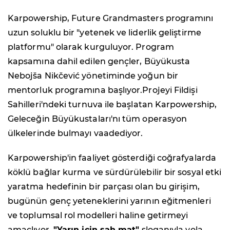
Karpowership, Future Grandmasters programını
uzun soluklu bir "yetenek ve liderlik geliştirme
platformu" olarak kurguluyor. Program
kapsamına dahil edilen gençler, Büyükusta
Nebojša Nikčević yönetiminde yoğun bir
mentorluk programına başlıyor.Projeyi Fildişi
Sahilleri'ndeki turnuva ile başlatan Karpowership,
Geleceğin Büyükustaları'nı tüm operasyon
ülkelerinde bulmayı vaadediyor.
Karpowership'in faaliyet gösterdiği coğrafyalarda
köklü bağlar kurma ve sürdürülebilir bir sosyal etki
yaratma hedefinin bir parçası olan bu girişim,
bugünün genç yeteneklerini yarının eğitmenleri
ve toplumsal rol modelleri haline getirmeyi
amaçlıyor.
"Yarın için şah mat"
sloganıyla yola