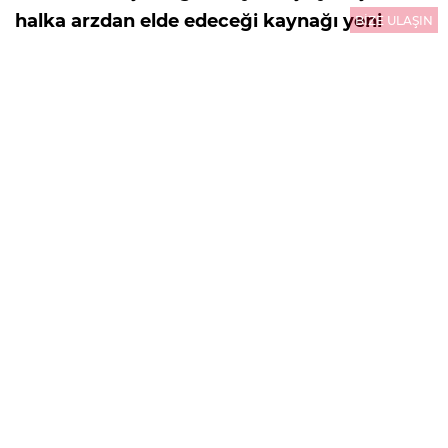
halka arzdan elde edeceği kaynağı yeni
BİZE ULAŞIN
üretim tesisleri, kapasite artışı ve inovatif
yatırımlarla büyümesini hızlandırmak için
kullanacak. Kentsel dönüşüm, altyapı
yatırımları ve artan konut ihtiyacının
desteklediği hazır beton sektöründe önemli
bir büyüme potansiyeli gören şirket, yeni
yatırımlarla pazardaki konumunu
güçlendirmeyi amaçlıyor.
30.07.2026
13:10
GÜNCELLEME : 30.07.2026
13:10