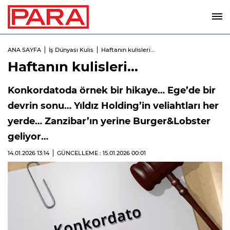
ANA SAYFA
İş Dünyası Kulis
Haftanın kulisleri...
Haftanın kulisleri...
Konkordatoda örnek bir hikaye… Ege’de bir
devrin sonu… Yıldız Holding’in veliahtları her
yerde… Zanzibar’ın yerine Burger&Lobster
geliyor…
14.01.2026
13:14
GÜNCELLEME : 15.01.2026
00:01