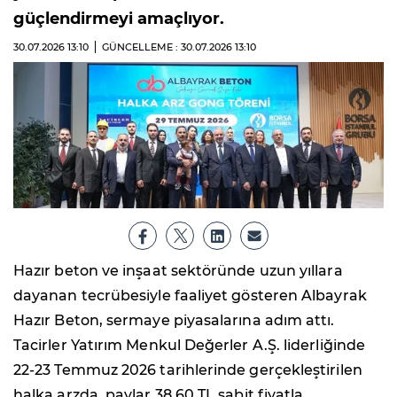
güçlendirmeyi amaçlıyor.
30.07.2026
13:10
GÜNCELLEME : 30.07.2026
13:10
Hazır beton ve inşaat sektöründe uzun yıllara
dayanan tecrübesiyle faaliyet gösteren Albayrak
Hazır Beton, sermaye piyasalarına adım attı.
Tacirler Yatırım Menkul Değerler A.Ş. liderliğinde
22-23 Temmuz 2026 tarihlerinde gerçekleştirilen
halka arzda, paylar 38,60 TL sabit fiyatla