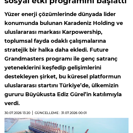
sosyal etki programını başlattı
Yüzer enerji çözümlerinde dünyada lider
konumunda bulunan Karadeniz Holding ve
uluslararası markası Karpowership,
toplumsal fayda odaklı çalışmalarına
stratejik bir halka daha ekledi. Future
Grandmasters programı ile genç satranç
yeteneklerini keşfedip gelişimlerini
destekleyen şirket, bu küresel platformun
uluslararası startını Türkiye’de, ülkemizin
gururu Büyükusta Ediz Gürel’in katılımıyla
verdi.
30.07.2026
13:20
GÜNCELLEME : 31.07.2026
00:01