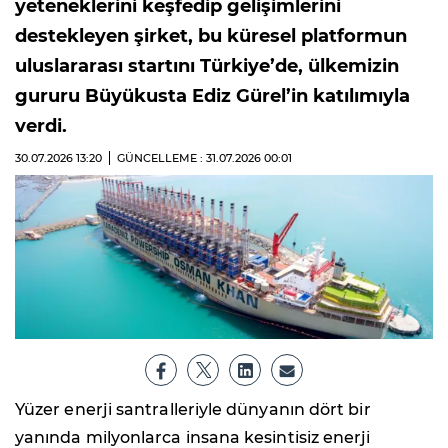
yeteneklerini keşfedip gelişimlerini
destekleyen şirket, bu küresel platformun
uluslararası startını Türkiye’de, ülkemizin
gururu Büyükusta Ediz Gürel’in katılımıyla
verdi.
30.07.2026
13:20
GÜNCELLEME : 31.07.2026
00:01
Yüzer enerji santralleriyle dünyanın dört bir
yanında milyonlarca insana kesintisiz enerji