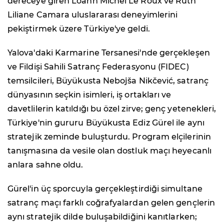
dereceye giren Loann Michel Le Roux ve Ruth
Liliane Camara uluslararası deneyimlerini
pekiştirmek üzere Türkiye'ye geldi.
Yalova'daki Karmarine Tersanesi'nde gerçekleşen
ve Fildişi Sahili Satranç Federasyonu (FIDEC)
temsilcileri, Büyükusta Nebojša Nikčević, satranç
dünyasının seçkin isimleri, iş ortakları ve
davetlilerin katıldığı bu özel zirve; genç yetenekleri,
Türkiye'nin gururu Büyükusta Ediz Gürel ile aynı
stratejik zeminde buluşturdu. Program elçilerinin
tanışmasına da vesile olan dostluk maçı heyecanlı
anlara sahne oldu.
Gürel'in üç sporcuyla gerçekleştirdiği simultane
satranç maçı farklı coğrafyalardan gelen gençlerin
aynı stratejik dilde buluşabildiğini kanıtlarken;