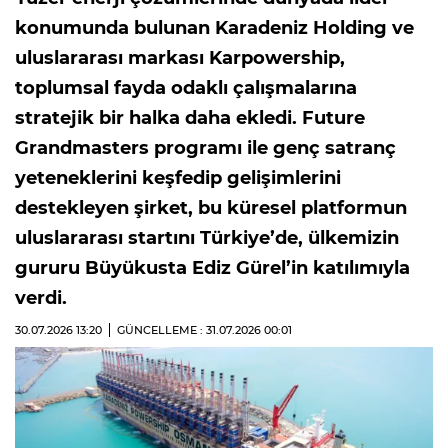
konumunda bulunan Karadeniz Holding ve
uluslararası markası Karpowership,
toplumsal fayda odaklı çalışmalarına
stratejik bir halka daha ekledi. Future
Grandmasters programı ile genç satranç
yeteneklerini keşfedip gelişimlerini
destekleyen şirket, bu küresel platformun
uluslararası startını Türkiye’de, ülkemizin
gururu Büyükusta Ediz Gürel’in katılımıyla
verdi.
30.07.2026
13:20
GÜNCELLEME : 31.07.2026
00:01