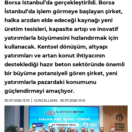
Borsa İstanbul’da gerçekleştirildi. Borsa
İstanbul’da işlem görmeye başlayan şirket,
halka arzdan elde edeceği kaynağı yeni
üretim tesisleri, kapasite artışı ve inovatif
yatırımlarla büyümesini hızlandırmak için
kullanacak. Kentsel dönüşüm, altyapı
yatırımları ve artan konut ihtiyacının
desteklediği hazır beton sektöründe önemli
bir büyüme potansiyeli gören şirket, yeni
yatırımlarla pazardaki konumunu
güçlendirmeyi amaçlıyor.
30.07.2026
13:10
GÜNCELLEME : 30.07.2026
13:10