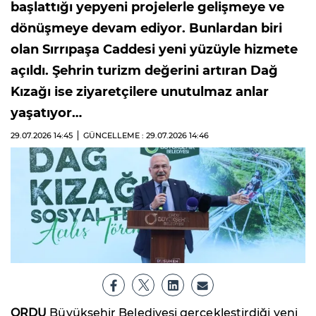
başlattığı yepyeni projelerle gelişmeye ve
dönüşmeye devam ediyor. Bunlardan biri
olan Sırrıpaşa Caddesi yeni yüzüyle hizmete
açıldı. Şehrin turizm değerini artıran Dağ
Kızağı ise ziyaretçilere unutulmaz anlar
yaşatıyor…
29.07.2026
14:45
GÜNCELLEME : 29.07.2026
14:46
ORDU
Büyükşehir Belediyesi gerçekleştirdiği yeni