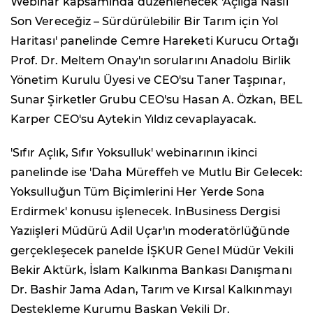
Webinar kapsamında düzenlenecek 'Açlığa Nasıl
Son Vereceğiz – Sürdürülebilir Bir Tarım için Yol
Haritası' panelinde Cemre Hareketi Kurucu Ortağı
Prof. Dr. Meltem Onay'ın sorularını Anadolu Birlik
Yönetim Kurulu Üyesi ve CEO'su Taner Taşpınar,
Sunar Şirketler Grubu CEO'su Hasan A. Özkan, BEL
Karper CEO'su Aytekin Yıldız cevaplayacak.
'Sıfır Açlık, Sıfır Yoksulluk' webinarının ikinci
panelinde ise 'Daha Müreffeh ve Mutlu Bir Gelecek:
Yoksulluğun Tüm Biçimlerini Her Yerde Sona
Erdirmek' konusu işlenecek. InBusiness Dergisi
Yazıişleri Müdürü Adil Uçar'ın moderatörlüğünde
gerçekleşecek panelde İŞKUR Genel Müdür Vekili
Bekir Aktürk, İslam Kalkınma Bankası Danışmanı
Dr. Bashir Jama Adan, Tarım ve Kırsal Kalkınmayı
Destekleme Kurumu Başkan Vekili Dr.