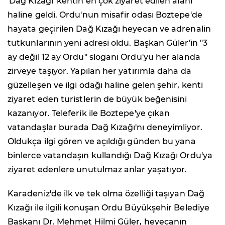
'Dağ Kızağı' kentin en çok ziyaret edilen alanı
haline geldi. Ordu'nun misafir odası Boztepe'de
hayata geçirilen Dağ Kızağı heyecan ve adrenalin
tutkunlarının yeni adresi oldu. Başkan Güler'in "3
ay değil 12 ay Ordu" sloganı Ordu'yu her alanda
zirveye taşıyor. Yapılan her yatırımla daha da
güzelleşen ve ilgi odağı haline gelen şehir, kenti
ziyaret eden turistlerin de büyük beğenisini
kazanıyor. Teleferik ile Boztepe'ye çıkan
vatandaşlar burada Dağ Kızağı'nı deneyimliyor.
Oldukça ilgi gören ve açıldığı günden bu yana
binlerce vatandaşın kullandığı Dağ Kızağı Ordu'ya
ziyaret edenlere unutulmaz anlar yaşatıyor.
Karadeniz'de ilk ve tek olma özelliği taşıyan Dağ
Kızağı ile ilgili konuşan Ordu Büyükşehir Belediye
Başkanı Dr. Mehmet Hilmi Güler, heyecanın