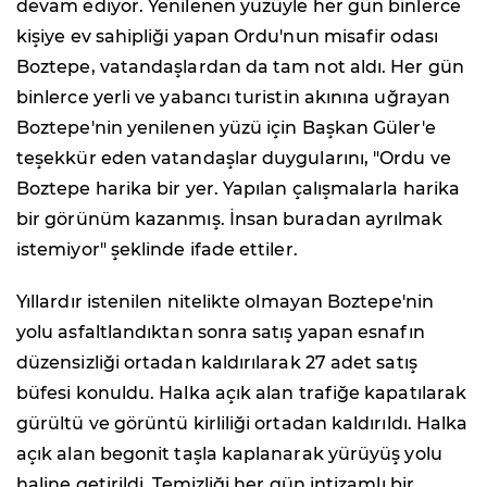
devam ediyor. Yenilenen yüzüyle her gün binlerce
kişiye ev sahipliği yapan Ordu'nun misafir odası
Boztepe, vatandaşlardan da tam not aldı. Her gün
binlerce yerli ve yabancı turistin akınına uğrayan
Boztepe'nin yenilenen yüzü için Başkan Güler'e
teşekkür eden vatandaşlar duygularını, "Ordu ve
Boztepe harika bir yer. Yapılan çalışmalarla harika
bir görünüm kazanmış. İnsan buradan ayrılmak
istemiyor" şeklinde ifade ettiler.
Yıllardır istenilen nitelikte olmayan Boztepe'nin
yolu asfaltlandıktan sonra satış yapan esnafın
düzensizliği ortadan kaldırılarak 27 adet satış
büfesi konuldu. Halka açık alan trafiğe kapatılarak
gürültü ve görüntü kirliliği ortadan kaldırıldı. Halka
açık alan begonit taşla kaplanarak yürüyüş yolu
haline getirildi. Temizliği her gün intizamlı bir