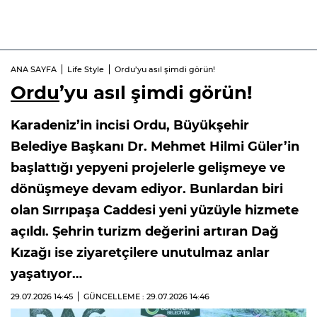
ANA SAYFA
Life Style
Ordu’yu asıl şimdi görün!
Ordu
’yu asıl şimdi görün!
Karadeniz’in incisi Ordu, Büyükşehir
Belediye Başkanı Dr. Mehmet Hilmi Güler’in
başlattığı yepyeni projelerle gelişmeye ve
dönüşmeye devam ediyor. Bunlardan biri
olan Sırrıpaşa Caddesi yeni yüzüyle hizmete
açıldı. Şehrin turizm değerini artıran Dağ
Kızağı ise ziyaretçilere unutulmaz anlar
yaşatıyor…
29.07.2026
14:45
GÜNCELLEME : 29.07.2026
14:46