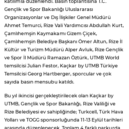
katılımla düzenlendi. Basın toplantısına T.C.
Gençlik ve Spor Bakanlığı Uluslararası
Organizasyonlar ve Dış İlişkiler Genel Müdürü
Ahmet Temurci, Rize Vali Yardımcısı Abdullah Kurt,
Çamlıhemşin Kaymakamı Gizem Çiçek,
Çamlıhemşin Belediye Başkanı Ömer Altun, Rize İl
Kültür ve Turizm Müdürü Alper Avluk, Rize Gençlik
ve Spor İl Müdürü Ramazan Öztürk, UTMB World
temsilcisi Julian Festor, Kaçkar by UTMB Türkiye
Temsilcisi Georg Hartberger, sporcular ve çok
sayıda basın mensubu katıldı.
Bu yıl ikincisi gerçekleştirilecek olan Kaçkar by
UTMB, Gençlik ve Spor Bakanlığı, Rize Valiliği ve
Rize Belediyesi ev sahipliğinde; Turkcell, Türk Hava
Yolları ve TOGG sponsorluğunda 11-13 Eylül tarihleri
arasında düzenlenecek. Toplam 4 farklı parkurda