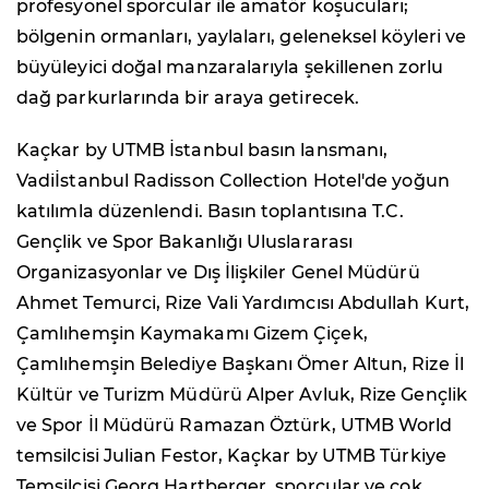
profesyonel sporcular ile amatör koşucuları;
bölgenin ormanları, yaylaları, geleneksel köyleri ve
büyüleyici doğal manzaralarıyla şekillenen zorlu
dağ parkurlarında bir araya getirecek.
Kaçkar by UTMB İstanbul basın lansmanı,
Vadiİstanbul Radisson Collection Hotel'de yoğun
katılımla düzenlendi. Basın toplantısına T.C.
Gençlik ve Spor Bakanlığı Uluslararası
Organizasyonlar ve Dış İlişkiler Genel Müdürü
Ahmet Temurci, Rize Vali Yardımcısı Abdullah Kurt,
Çamlıhemşin Kaymakamı Gizem Çiçek,
Çamlıhemşin Belediye Başkanı Ömer Altun, Rize İl
Kültür ve Turizm Müdürü Alper Avluk, Rize Gençlik
ve Spor İl Müdürü Ramazan Öztürk, UTMB World
temsilcisi Julian Festor, Kaçkar by UTMB Türkiye
Temsilcisi Georg Hartberger, sporcular ve çok