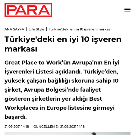
ANA SAYFA
Life Style
Türkiye'deki en iyi 10 işveren markası
Türkiye'deki en iyi 10 işveren
markası
Great Place to Work’ün Avrupa’nın En İyi
İşverenleri Listesi açıklandı. Türkiye’den,
yüksek çalışan bağlılığı skoruna sahip 10
şirket, Avrupa Bölgesi’nde faaliyet
gösteren şirketlerin yer aldığı Best
Workplaces in Europe listesine girmeyi
başardı.
21.09.2021
14:18
GÜNCELLEME : 21.09.2021
14:18