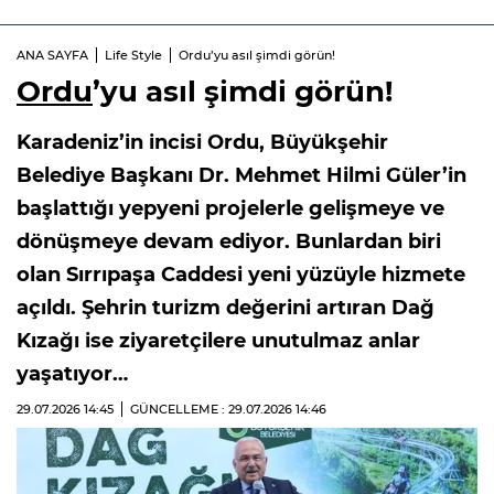
ANA SAYFA
Life Style
Ordu’yu asıl şimdi görün!
Ordu
’yu asıl şimdi görün!
Karadeniz’in incisi Ordu, Büyükşehir
Belediye Başkanı Dr. Mehmet Hilmi Güler’in
başlattığı yepyeni projelerle gelişmeye ve
dönüşmeye devam ediyor. Bunlardan biri
olan Sırrıpaşa Caddesi yeni yüzüyle hizmete
açıldı. Şehrin turizm değerini artıran Dağ
Kızağı ise ziyaretçilere unutulmaz anlar
yaşatıyor…
29.07.2026
14:45
GÜNCELLEME : 29.07.2026
14:46