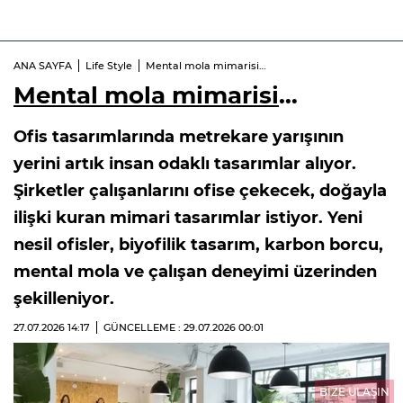
ANA SAYFA
Life Style
Mental mola mimarisi…
Mental mola mimarisi
…
Ofis tasarımlarında metrekare yarışının
yerini artık insan odaklı tasarımlar alıyor.
Şirketler çalışanlarını ofise çekecek, doğayla
ilişki kuran mimari tasarımlar istiyor. Yeni
nesil ofisler, biyofilik tasarım, karbon borcu,
mental mola ve çalışan deneyimi üzerinden
şekilleniyor.
27.07.2026
14:17
GÜNCELLEME : 29.07.2026
00:01
BİZE ULAŞIN