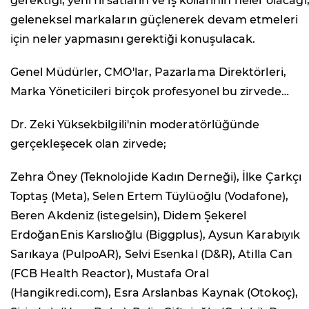
gerektiği, yeni fırsatların ve iş kollarının neler olacağı
geleneksel markaların güçlenerek devam etmeleri
için neler yapmasını gerektiği konuşulacak.
Genel Müdürler, CMO'lar, Pazarlama Direktörleri,
Marka Yöneticileri birçok profesyonel bu zirvede…
Dr. Zeki Yüksekbilgili'nin moderatörlüğünde
gerçekleşecek olan zirvede;
Zehra Öney (Teknolojide Kadın Derneği), İlke Çarkçı
Toptaş (Meta), Selen Ertem Tüylüoğlu (Vodafone),
Beren Akdeniz (istegelsin), Didem Şekerel
ErdoğanEnis Karslıoğlu (Biggplus), Aysun Karabıyık
Sarıkaya (PulpoAR), Selvi Esenkal (D&R), Atilla Can
(FCB Health Reactor), Mustafa Oral
(Hangikredi.com), Esra Arslanbas Kaynak (Otokoç),