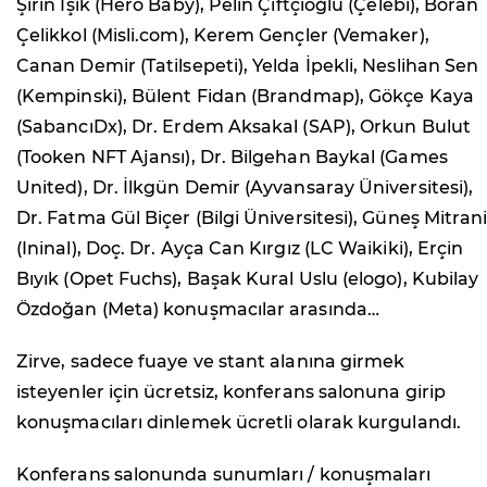
Şirin Işık (Hero Baby), Pelin Çiftçioğlu (Çelebi), Boran
Çelikkol (Misli.com), Kerem Gençler (Vemaker),
Canan Demir (Tatilsepeti), Yelda İpekli, Neslihan Sen
(Kempinski), Bülent Fidan (Brandmap), Gökçe Kaya
(SabancıDx), Dr. Erdem Aksakal (SAP), Orkun Bulut
(Tooken NFT Ajansı), Dr. Bilgehan Baykal (Games
United), Dr. İlkgün Demir (Ayvansaray Üniversitesi),
Dr. Fatma Gül Biçer (Bilgi Üniversitesi), Güneş Mitran
(Ininal), Doç. Dr. Ayça Can Kırgız (LC Waikiki), Erçin
Bıyık (Opet Fuchs), Başak Kural Uslu (elogo), Kubilay
Özdoğan (Meta) konuşmacılar arasında…
Zirve, sadece fuaye ve stant alanına girmek
isteyenler için ücretsiz, konferans salonuna girip
konuşmacıları dinlemek ücretli olarak kurgulandı.
Konferans salonunda sunumları / konuşmaları