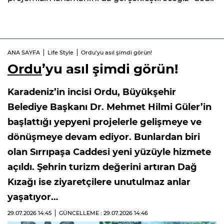
ANA SAYFA
Life Style
Ordu’yu asıl şimdi görün!
Ordu
’yu asıl şimdi görün!
Karadeniz’in incisi Ordu, Büyükşehir
Belediye Başkanı Dr. Mehmet Hilmi Güler’in
başlattığı yepyeni projelerle gelişmeye ve
dönüşmeye devam ediyor. Bunlardan biri
olan Sırrıpaşa Caddesi yeni yüzüyle hizmete
açıldı. Şehrin turizm değerini artıran Dağ
Kızağı ise ziyaretçilere unutulmaz anlar
yaşatıyor…
29.07.2026
14:45
GÜNCELLEME : 29.07.2026
14:46