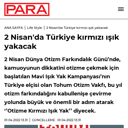
ANA SAYFA
Life Style
2 Nisan'da Türkiye kırmızı ışık yakacak
2 Nisan'da Türkiye kırmızı ışık
yakacak
2 Nisan Dünya Otizm Farkındalık Günü’nde,
kamuoyunun dikkatini otizme çekmek için
başlatılan Mavi Işık Yak Kampanyası’nın
Türkiye elçisi olan Tohum Otizm Vakfı, bu yıl
otizm farkındalığını kabullenişe çevirme
yolunda büyük ve önemli bir adım atarak
‘’Otizme Kırmızı Işık Yak’’ diyecek.
01.04.2022
13:31
GÜNCELLEME : 01.04.2022
13:31