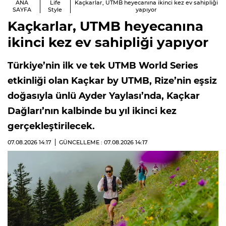
ANA
Life
Kaçkarlar, UTMB heyecanına ikinci kez ev sahipliği
SAYFA
Style
yapıyor
Kaçkarlar, UTMB heyecanına
ikinci kez ev sahipliği yapıyor
Türkiye’nin ilk ve tek UTMB World Series
etkinliği olan Kaçkar by UTMB, Rize’nin eşsiz
doğasıyla ünlü Ayder Yaylası’nda, Kaçkar
Dağları’nın kalbinde bu yıl ikinci kez
gerçekleştirilecek.
07.08.2026
14:17
GÜNCELLEME : 07.08.2026
14:17