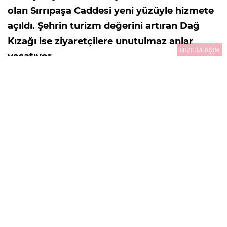
olan Sırrıpaşa Caddesi yeni yüzüyle hizmete
açıldı. Şehrin turizm değerini artıran Dağ
Kızağı ise ziyaretçilere unutulmaz anlar
BİZE ULAŞIN
yaşatıyor…
29.07.2026
14:45
GÜNCELLEME : 29.07.2026
14:46
ORDU
Büyükşehir Belediyesi gerçekleştirdiği yeni
yatırımlarla şehrin çehresini değiştirip yenilemeye