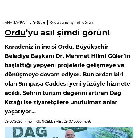
ANA SAYFA
Life Style
Ordu’yu asıl şimdi görün!
Ordu
’yu asıl şimdi görün!
Karadeniz’in incisi Ordu, Büyükşehir
Belediye Başkanı Dr. Mehmet Hilmi Güler’in
başlattığı yepyeni projelerle gelişmeye ve
dönüşmeye devam ediyor. Bunlardan biri
olan Sırrıpaşa Caddesi yeni yüzüyle hizmete
açıldı. Şehrin turizm değerini artıran Dağ
Kızağı ise ziyaretçilere unutulmaz anlar
yaşatıyor…
29.07.2026
14:45
GÜNCELLEME : 29.07.2026
14:46