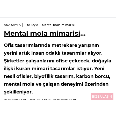
ANA SAYFA
Life Style
Mental mola mimarisi…
Mental mola mimarisi
…
Ofis tasarımlarında metrekare yarışının
yerini artık insan odaklı tasarımlar alıyor.
Şirketler çalışanlarını ofise çekecek, doğayla
ilişki kuran mimari tasarımlar istiyor. Yeni
nesil ofisler, biyofilik tasarım, karbon borcu,
mental mola ve çalışan deneyimi üzerinden
şekilleniyor.
BİZE ULAŞIN
27.07.2026
14:17
GÜNCELLEME : 29.07.2026
00:01