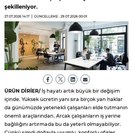
şekilleniyor.
27.07.2026
14:17
GÜNCELLEME : 29.07.2026
00:01
ÜRÜN DİRİER/
İş hayatı artık büyük bir değişim
içinde. Yüksek ücretin yanı sıra birçok yan haklar
da günümüzde yetenekli çalışanları elde tutmanın
önemli araçlarından. Arcak çalışanların iş yerine
bağlılığını artırmada bu da yeterli olmayabiliyor.
Çünkü şimdi doğayla uyumlu, konforlu ofisler