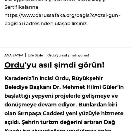
Sertifikalarına
https://www.darussafaka.org/bagis?c=ozel-gun-
bagislari adresinden ulaşabilirsiniz.
ANA SAYFA
Life Style
Ordu’yu asıl şimdi görün!
Ordu
’yu asıl şimdi görün!
Karadeniz’in incisi Ordu, Büyükşehir
Belediye Başkanı Dr. Mehmet Hilmi Güler’in
başlattığı yepyeni projelerle gelişmeye ve
dönüşmeye devam ediyor. Bunlardan biri
olan Sırrıpaşa Caddesi yeni yüzüyle hizmete
açıldı. Şehrin turizm değerini artıran Dağ
Kızağı ise ziyaretçilere unutulmaz anlar