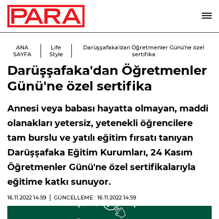
ANA
Life
Darüşşafaka'dan Öğretmenler Günü'ne özel
SAYFA
Style
sertifika
Darüşşafaka'dan Öğretmenler
Günü'ne özel sertifika
Annesi veya babası hayatta olmayan, maddi
olanakları yetersiz, yetenekli öğrencilere
tam burslu ve yatılı eğitim fırsatı tanıyan
Darüşşafaka Eğitim Kurumları, 24 Kasım
Öğretmenler Günü'ne özel sertifikalarıyla
eğitime katkı sunuyor.
16.11.2022
14:59
GÜNCELLEME : 16.11.2022
14:59