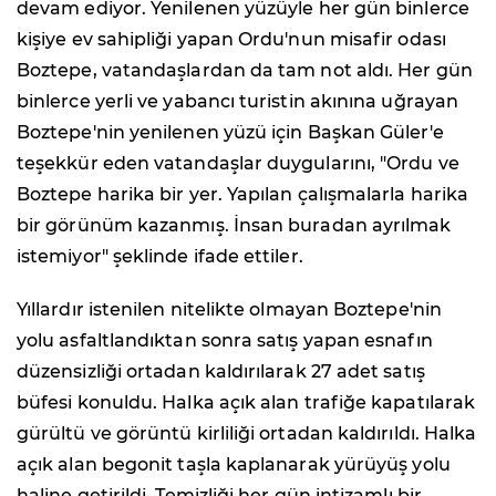
devam ediyor. Yenilenen yüzüyle her gün binlerce
kişiye ev sahipliği yapan Ordu'nun misafir odası
Boztepe, vatandaşlardan da tam not aldı. Her gün
binlerce yerli ve yabancı turistin akınına uğrayan
Boztepe'nin yenilenen yüzü için Başkan Güler'e
teşekkür eden vatandaşlar duygularını, "Ordu ve
Boztepe harika bir yer. Yapılan çalışmalarla harika
bir görünüm kazanmış. İnsan buradan ayrılmak
istemiyor" şeklinde ifade ettiler.
Yıllardır istenilen nitelikte olmayan Boztepe'nin
yolu asfaltlandıktan sonra satış yapan esnafın
düzensizliği ortadan kaldırılarak 27 adet satış
büfesi konuldu. Halka açık alan trafiğe kapatılarak
gürültü ve görüntü kirliliği ortadan kaldırıldı. Halka
açık alan begonit taşla kaplanarak yürüyüş yolu
haline getirildi. Temizliği her gün intizamlı bir