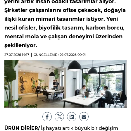
yerini artık insan odaklı tasarımlar alıyor.
Şirketler çalışanlarını ofise çekecek, doğayla
ilişki kuran mimari tasarımlar istiyor. Yeni
nesil ofisler, biyofilik tasarım, karbon borcu,
mental mola ve çalışan deneyimi üzerinden
şekilleniyor.
27.07.2026
14:17
GÜNCELLEME : 29.07.2026
00:01
ÜRÜN DİRİER/
İş hayatı artık büyük bir değişim