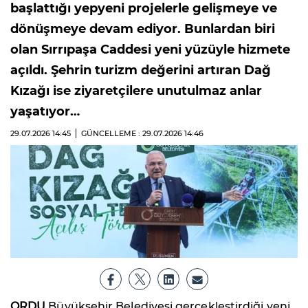
başlattığı yepyeni projelerle gelişmeye ve
dönüşmeye devam ediyor. Bunlardan biri
olan Sırrıpaşa Caddesi yeni yüzüyle hizmete
açıldı. Şehrin turizm değerini artıran Dağ
Kızağı ise ziyaretçilere unutulmaz anlar
yaşatıyor…
29.07.2026
14:45
GÜNCELLEME : 29.07.2026
14:46
ORDU
Büyükşehir Belediyesi gerçekleştirdiği yeni