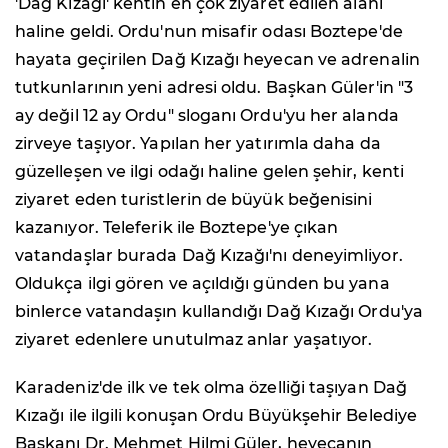
'Dağ Kızağı' kentin en çok ziyaret edilen alanı
haline geldi. Ordu'nun misafir odası Boztepe'de
hayata geçirilen Dağ Kızağı heyecan ve adrenalin
tutkunlarının yeni adresi oldu. Başkan Güler'in "3
ay değil 12 ay Ordu" sloganı Ordu'yu her alanda
zirveye taşıyor. Yapılan her yatırımla daha da
güzelleşen ve ilgi odağı haline gelen şehir, kenti
ziyaret eden turistlerin de büyük beğenisini
kazanıyor. Teleferik ile Boztepe'ye çıkan
vatandaşlar burada Dağ Kızağı'nı deneyimliyor.
Oldukça ilgi gören ve açıldığı günden bu yana
binlerce vatandaşın kullandığı Dağ Kızağı Ordu'ya
ziyaret edenlere unutulmaz anlar yaşatıyor.
Karadeniz'de ilk ve tek olma özelliği taşıyan Dağ
Kızağı ile ilgili konuşan Ordu Büyükşehir Belediye
Başkanı Dr. Mehmet Hilmi Güler, heyecanın