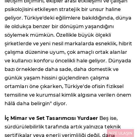
iletişim biçimini, ekipler arası etkileşimi ve çalışan
psikolojisini etkileyen stratejik bir unsur haline
geliyor. Türkiye'deki eğilimlere bakıldığında, dünya
ile oldukça benzer bir dönüşüm yaşandığını
söylemek mümkün. Özellikle büyük ölçekli
şirketlerde ve yeni nesil markalarda esneklik, hibrit
çalışma düzenine uyum, çok amaçlı ortak alanlar
ve kullanıcı konforu öncelikli hale geliyor. Dünyada
bazı örneklerde daha sade, daha domestik ve
günlük yaşam hissini güçlendiren çalışma
ortamları öne çıkarken, Türkiye'de ofisin fiziksel
temsiline ve kurumsal kimlik algısına verilen önem
hâlâ daha belirgin" diyor.
İç Mimar ve Set Tasarımcısı Yurdaer
Beş ise,
sürdürülebilirlik tarafında artık yalnızca teknik
BİZE ULAŞIN
sertifikalar veya enerji verimliliği değil, daha