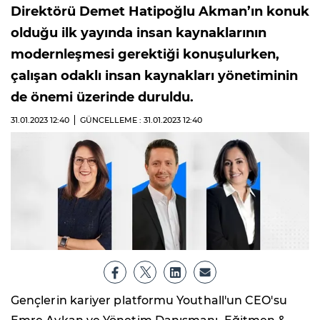
Direktörü Demet Hatipoğlu Akman’ın konuk
olduğu ilk yayında insan kaynaklarının
modernleşmesi gerektiği konuşulurken,
çalışan odaklı insan kaynakları yönetiminin
de önemi üzerinde duruldu.
31.01.2023
12:40
GÜNCELLEME : 31.01.2023
12:40
Gençlerin kariyer platformu Youthall'un CEO'su