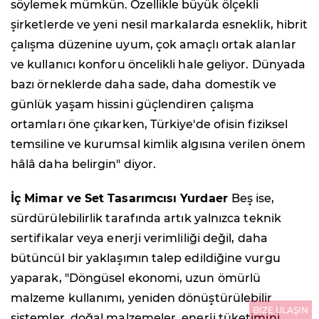
söylemek mümkün. Özellikle büyük ölçekli
şirketlerde ve yeni nesil markalarda esneklik, hibrit
çalışma düzenine uyum, çok amaçlı ortak alanlar
ve kullanıcı konforu öncelikli hale geliyor. Dünyada
bazı örneklerde daha sade, daha domestik ve
günlük yaşam hissini güçlendiren çalışma
ortamları öne çıkarken, Türkiye'de ofisin fiziksel
temsiline ve kurumsal kimlik algısına verilen önem
hâlâ daha belirgin" diyor.
İç Mimar ve Set Tasarımcısı Yurdaer
Beş ise,
sürdürülebilirlik tarafında artık yalnızca teknik
sertifikalar veya enerji verimliliği değil, daha
bütüncül bir yaklaşımın talep edildiğine vurgu
yaparak, "Döngüsel ekonomi, uzun ömürlü
malzeme kullanımı, yeniden dönüştürülebilir
BİZE ULAŞIN
sistemler, doğal malzemeler, enerji tüketimini