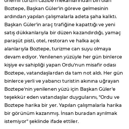
önemli turizm cazibe mekânlarından biri olan
Boztepe, Başkan Güler'in göreve gelmesinin
ardından yapılan çalışmalarla adeta şaha kalktı.
Başkan Güler'in araç trafiğine kapattığı ve yeni
satış dükkanlarıyla bir düzen kazandırdığı, yamaç
paraşüt pisti, otel, restoran ve halka açık
alanlarıyla Boztepe, turizme can suyu olmaya
devam ediyor. Yenilenen yüzüyle her gün binlerce
kişiye ev sahipliği yapan Ordu'nun misafir odası
Boztepe, vatandaşlardan da tam not aldı. Her gün
binlerce yerli ve yabancı turistin akınına uğrayan
Boztepe'nin yenilenen yüzü için Başkan Güler'e
teşekkür eden vatandaşlar duygularını, "Ordu ve
Boztepe harika bir yer. Yapılan çalışmalarla harika
bir görünüm kazanmış. İnsan buradan ayrılmak
istemiyor" şeklinde ifade ettiler.