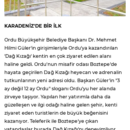
KARADENİZ'DE BİR İLK
Ordu Büyükşehir Belediye Başkanı Dr. Mehmet
Hilmi Güler'in girişimleriyle Ordu'ya kazandırılan
'Dağ Kızağı' kentin en çok ziyaret edilen alanı
haline geldi. Ordu'nun misafir odası Boztepe'de
hayata geçirilen Dağ Kızağı heyecan ve adrenalin
tutkunlarının yeni adresi oldu. Başkan Güler'in "3
ay değil 12 ay Ordu" sloganı Ordu'yu her alanda
zirveye taşıyor. Yapılan her yatırımla daha da
güzelleşen ve ilgi odağı haline gelen şehir, kenti
ziyaret eden turistlerin de büyük beğenisini
kazanıyor. Teleferik ile Boztepe'ye çıkan
vatandaşlar burada Dağ Kızağı'nı deneyimliyor.