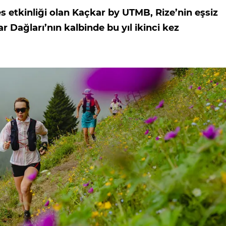
s etkinliği olan Kaçkar by UTMB, Rize’nin eşsiz
 Dağları’nın kalbinde bu yıl ikinci kez