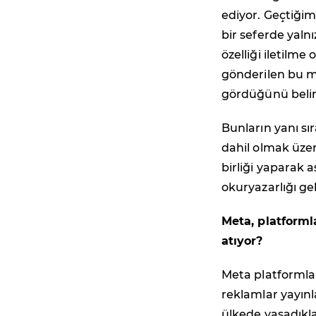
ediyor. Geçtiğim
bir seferde yaln
özelliği iletilm
gönderilen bu m
gördüğünü belir
Bunların yanı sı
dahil olmak üze
birliği yaparak a
okuryazarlığı ge
Meta, platforml
atıyor?
Meta platformları
reklamlar yayınl
ülkede yaşadıkl