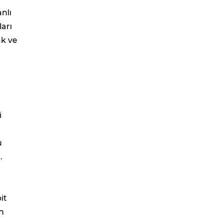
nlı
arı
ak ve
i
u
.
it
n