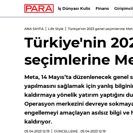
İş Dünyası Kulis
Finans
Girişimci
ANA SAYFA
Life Style
Türkiye'nin 2023 genel seçimlerine Met
Türkiye'nin 20
seçimlerine Me
Meta, 14 Mayıs’ta düzenlenecek genel se
yapılmasını sağlamak için yanlış bilgini
kaldırmaya yönelik yatırım yaptığını du
Operasyon merkezini devreye sokmaya 
engellemeyi amaçlayan asılsız bilgi v
kaldırıyor.
05.04.2023
12:19
GÜNCELLEME : 05.04.2023
12:19