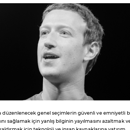
a düzenlenecek genel seçimlerin güvenli ve emniyetli b
ını sağlamak için yanlış bilginin yayılmasını azaltmak v
i kaldırmak için teknoloji ve insan kaynaklarına yatırım