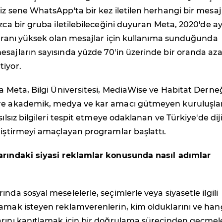
iz sene WhatsApp'ta bir kez iletilen herhangi bir mesaj
ızca bir gruba iletilebileceğini duyuran Meta, 2020'de a
e oranı yüksek olan mesajlar için kullanıma sunduğunda
esajların sayısında yüzde 70'in üzerinde bir oranda az
tiyor.
ra Meta, Bilgi Üniversitesi, MediaWise ve Habitat Derne
re akademik, medya ve kar amacı gütmeyen kuruluşlarl
sılsız bilgileri tespit etmeye odaklanan ve Türkiye'de diji
liştirmeyi amaçlayan programlar başlattı.
arındaki siyasi reklamlar konusunda nasıl adımlar
nda sosyal meselelerle, seçimlerle veya siyasetle ilgili
amak isteyen reklamverenlerin, kim olduklarını ve han
arını kanıtlamak için bir doğrulama sürecinden geçmel