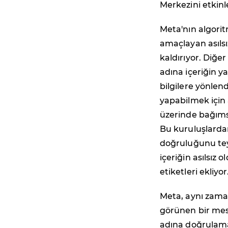
Merkezini etkinl
Meta'nın algorit
amaçlayan asıls
kaldırıyor. Diğer
adına içeriğin ya
bilgilere yönle
yapabilmek için 
üzerinde bağımsı
Bu kuruluşlardan 
doğruluğunu tey
içeriğin asılsız
etiketleri ekliyor
Meta, aynı zama
görünen bir mesa
adına doğrulama 