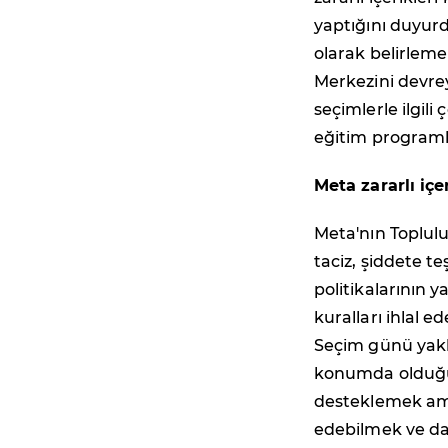
yaptığını duyurd
olarak belirleme
Merkezini devrey
seçimlerle ilgili
eğitim programlar
Meta zararlı içe
Meta'nın Toplulu
taciz, şiddete te
politikalarının y
kuralları ihlal e
Seçim günü yakla
konumda olduğun
desteklemek amac
edebilmek ve da