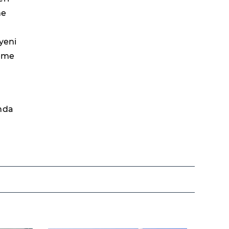
ne
yeni
meme
ında