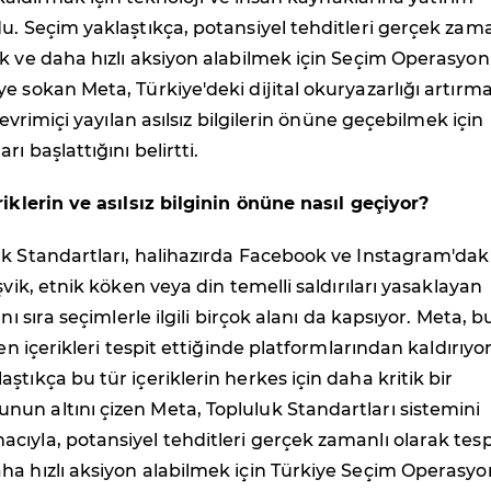
u. Seçim yaklaştıkça, potansiyel tehditleri gerçek zama
k ve daha hızlı aksiyon alabilmek için Seçim Operasyonl
e sokan Meta, Türkiye'deki dijital okuryazarlığı artırm
 çevrimiçi yayılan asılsız bilgilerin önüne geçebilmek için
ı başlattığını belirtti.
riklerin ve asılsız bilginin önüne nasıl geçiyor?
k Standartları, halihazırda Facebook ve Instagram'dak
şvik, etnik köken veya din temelli saldırıları yasaklayan
anı sıra seçimlerle ilgili birçok alanı da kapsıyor. Meta, b
den içerikleri tespit ettiğinde platformlarından kaldırıyor
ştıkça bu tür içeriklerin herkes için daha kritik bir
un altını çizen Meta, Topluluk Standartları sistemini
ıyla, potansiyel tehditleri gerçek zamanlı olarak tesp
ha hızlı aksiyon alabilmek için Türkiye Seçim Operasyo