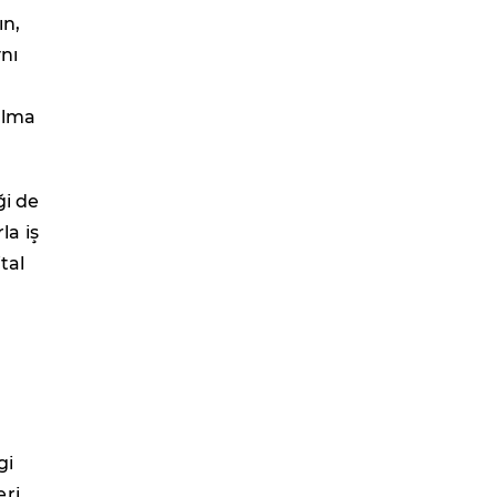
ın,
ynı
alma
ği de
a iş
tal
gi
eri