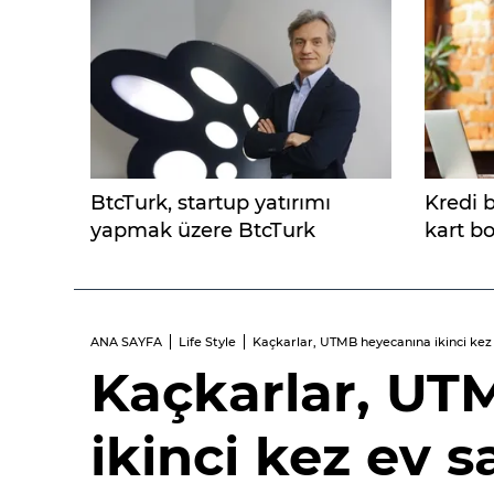
BtcTurk, startup yatırımı
Kredi 
yapmak üzere BtcTurk
kart b
Girişim’i kurdu
arttı
ANA SAYFA
Life Style
Kaçkarlar, UTMB heyecanına ikinci kez 
Kaçkarlar, UT
ikinci kez ev s