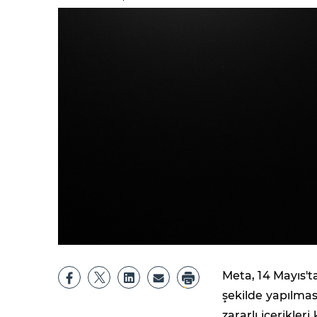
Meta, 14 Mayıs't
şekilde yapılmas
zararlı içerikler