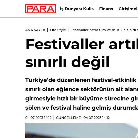
İş Dünyası Kulis
Finans
Girişimci
ANA SAYFA
Life Style
Festivaller artık film ve müzikle sınırlı 
Festivaller art
sınırlı değil
Türkiye’de düzenlenen festival-etkinlik
sınırlı olan eğlence sektörünün alt ala
girmesiyle hızlı bir büyüme sürecine gi
şölen ve festival haline gelmiş durumd
04.07.2023
14:12
GÜNCELLEME : 04.07.2023
14:12