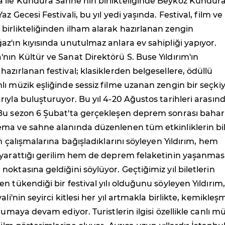
ile Kundura Sahne'nin birlikteliğinde Beykoz Kundur
z Gecesi Festivali, bu yıl yedi yaşında. Festival, film ve
irlikteliğinden ilham alarak hazırlanan zengin
z'ın kıyısında unutulmaz anlara ev sahipliği yapıyor.
ın Kültür ve Sanat Direktörü S. Buse Yıldırım'ın
azırlanan festival; klasiklerden belgesellere, ödüllü
ı müzik eşliğinde sessiz filme uzanan zengin bir seçkiy
ıyla buluşturuyor. Bu yıl 4-20 Ağustos tarihleri arasın
Bu sezon 6 Şubat'ta gerçekleşen deprem sonrası bahar
ma ve sahne alanında düzenlenen tüm etkinliklerin bi
ım çalışmalarına bağışladıklarını söyleyen Yıldırım, hem
yarattığı gerilim hem de deprem felaketinin yaşanması
oktasına geldiğini söylüyor. Geçtiğimiz yıl biletlerin
n tükendiği bir festival yılı olduğunu söyleyen Yıldırım,
ali'nin seyirci kitlesi her yıl artmakla birlikte, kemikleş
rumaya devam ediyor. Turistlerin ilgisi özellikle canlı m