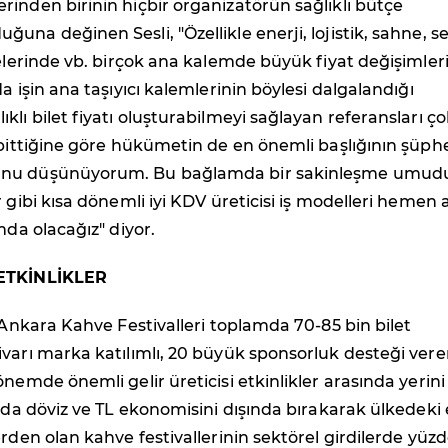
inden birinin hiçbir organizatörün sağlıklı bütçe
una değinen Sesli, "Özellikle enerji, lojistik, sahne, se
şelerinde vb. birçok ana kalemde büyük fiyat değişimler
a işin ana taşıyıcı kalemlerinin böylesi dalgalandığı
klı bilet fiyatı oluşturabilmeyi sağlayan referansları ço
 bittiğine göre hükümetin de en önemli başlığının şüph
nu düşünüyorum. Bu bağlamda bir sakinleşme umud
 gibi kısa dönemli iyi KDV üreticisi iş modelleri hemen a
mda olacağız" diyor.
 ETKİNLİKLER
. Ankara Kahve Festivalleri toplamda 70-85 bin bilet
varı marka katılımlı, 20 büyük sponsorluk desteği ver
önemde önemli gelir üreticisi etkinlikler arasında yerini
ında döviz ve TL ekonomisini dışında bırakarak ülkedeki
erden olan kahve festivallerinin sektörel girdilerde yüzd