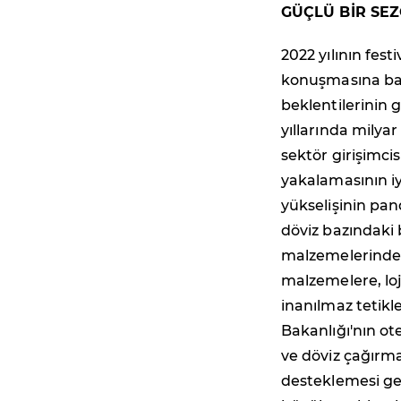
GÜÇLÜ BİR SEZ
2022 yılının fest
konuşmasına baş
beklentilerinin 
yıllarında milya
sektör girişimci
yakalamasının iy
yükselişinin pand
döviz bazındaki b
malzemelerinden 
malzemelere, loj
inanılmaz tetikl
Bakanlığı'nın ote
ve döviz çağırma
desteklemesi ge