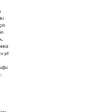
n
ki
çin
in
k,
ekiz
u yıl
duğu
,