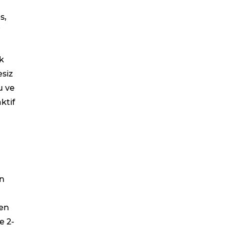
s,
i
k
esiz
u ve
ktif
en
 en
e 2-