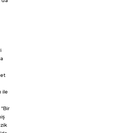
a'da
i
da
let
 ile
 "Bir
miş
üzik