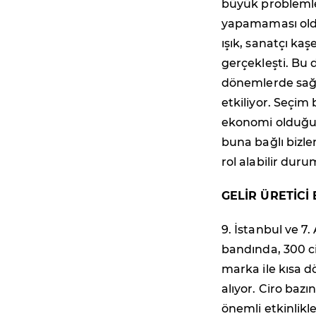
büyük problemler
yapamaması olduğ
ışık, sanatçı ka
gerçekleşti. Bu d
dönemlerde sağlı
etkiliyor. Seçim
ekonomi olduğu
buna bağlı bizler
rol alabilir duru
GELİR ÜRETİCİ
9. İstanbul ve 7
bandında, 300 ci
marka ile kısa d
alıyor. Ciro baz
önemli etkinlikl