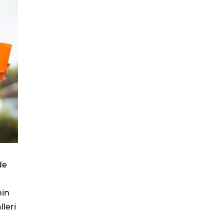
de
nin
lleri