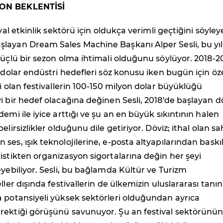
ON BEKLENTİSİ
ival etkinlik sektörü için oldukça verimli geçtiğini söyle
layan Dream Sales Machine Başkanı Alper Sesli, bu yıl
güçlü bir sezon olma ihtimali olduğunu söylüyor. 2018-2
r dolar endüstri hedefleri söz konusu iken bugün için öz
si olan festivallerin 100-150 milyon dolar büyüklüğü
i bir hedef olacağına değinen Sesli, 2018'de başlayan d
emi ile iyice arttığı ve şu an en büyük sıkıntının halen
elirsizlikler olduğunu dile getiriyor. Döviz; ithal olan s
ses, ışık teknolojilerine, e-posta altyapılarından baskıl
istikten organizasyon sigortalarına değin her şeyi
eyebiliyor. Sesli, bu bağlamda Kültür ve Turizm
ller dışında festivallerin de ülkemizin uluslararası tanını
 potansiyeli yüksek sektörleri olduğundan ayrıca
rektiği görüşünü savunuyor. Şu an festival sektörünü