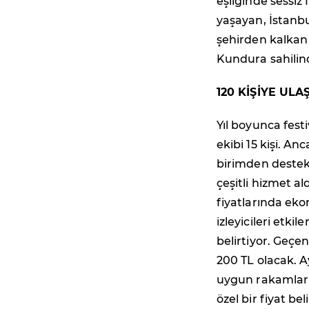
eşliğinde sessiz 
yaşayan, İstanbul 
şehirden kalkan 
Kundura sahilinde
120 KİŞİYE UL
Yıl boyunca fest
ekibi 15 kişi. A
birimden destek v
çeşitli hizmet al
fiyatlarında ek
izleyicileri etki
belirtiyor. Geçen 
200 TL olacak. A
uygun rakamlarl
özel bir fiyat be