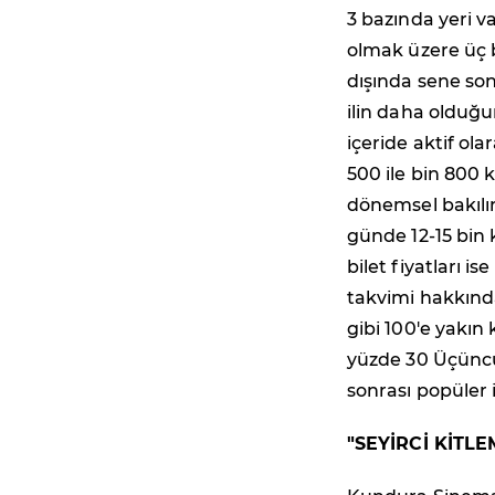
3 bazında yeri va
olmak üzere üç b
dışında sene so
ilin daha olduğu
içeride aktif ola
500 ile bin 800 k
dönemsel bakılı
günde 12-15 bin 
bilet fiyatları i
takvimi hakkında 
gibi 100'e yakın 
yüzde 30 Üçüncü 
sonrası popüler 
"SEYİRCİ KİTLE