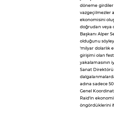
döneme girdiler b
vazgeçilmezler a
ekonomisini olu
doğrudan veya d
Başkanı Alper Ses
olduğunu söyleye
'milyar dolarlık
girişimi olan fes
yakalamasının iy
Sanat Direktörü 
dalgalanmalarda
adına sadece 50 T
Genel Koordinat
Raid'in ekonomi
öngördüklerini i