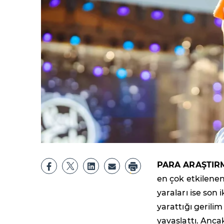
PARA ARAŞTIR
en çok etkilene
yaraları ise son 
yarattığı gerili
yavaşlattı. Anca