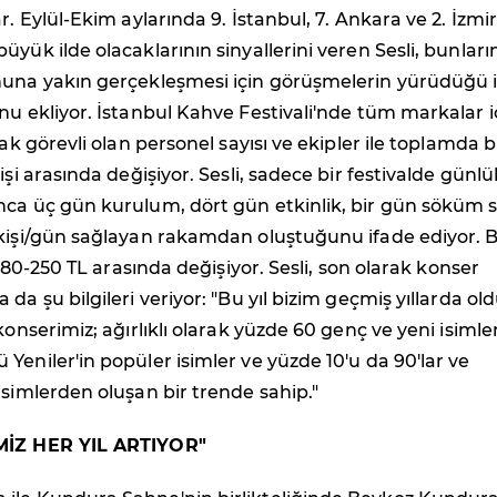
r. Eylül-Ekim aylarında 9. İstanbul, 7. Ankara ve 2. İzmir
üyük ilde olacaklarının sinyallerini veren Sesli, bunları
nuna yakın gerçekleşmesi için görüşmelerin yürüdüğü i
nu ekliyor. İstanbul Kahve Festivali'nde tüm markalar i
rak görevli olan personel sayısı ve ekipler ile toplamda b
işi arasında değişiyor. Sesli, sadece bir festivalde günlü
nca üç gün kurulum, dört gün etkinlik, bir gün söküm s
kişi/gün sağlayan rakamdan oluştuğunu ifade ediyor. B
se 80-250 TL arasında değişiyor. Sesli, son olarak konser
da şu bilgileri veriyor: "Bu yıl bizim geçmiş yıllarda ol
konserimiz; ağırlıklı olarak yüzde 60 genç ve yeni isimler
Yeniler'in popüler isimler ve yüzde 10'u da 90'lar ve
isimlerden oluşan bir trende sahip."
MİZ HER YIL ARTIYOR"