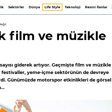
lik
Sektörler
Dünya
Life Style
Teknoloji
Resmi İlanlar
değil
ık film ve müzikle
 sayısı giderek artıyor. Geçmişte film ve müzikle
nı festivaller, yeme-içme sektörünün de devreye
rdi. Günümüzde motorspor etkinlikleri de görsel 
a…