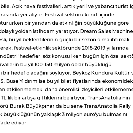
ile. Açık hava festivalleri, artık yerli ve yabancı turist i
rasında yer alıyor. Festival sektörü kendi içinde
ştururken bir yandan da etkinliğin büyüklüğüne göre
olaylı yoldan istihdam yaratıyor. Dream Sales Machin
li, bu yıl beklentilerinin güçlü bir sezon olma ihtimali
rek, festival-etkinlik sektöründe 2018-2019 yıllarında
 endüstri' hedefleri söz konusu iken bugün için özel sekt
tivallerin bu yıl 100-150 milyon dolar büyüklüğü
i bir hedef olacağını söylüyor. Beykoz Kundura Kültür 
S. Buse Yıldırım ise bu yıl bilet fiyatlarında ekonomidek
n etkilenmemek, daha önemlisi izleyicileri etkilemem
L'lik bir artışa gittiklerini belirtiyor. TransAnatolia'nın
örü Burak Büyükpınar da bu sene TransAnatolia Rally
k büyüklüğünün yaklaşık 3 milyon euro'yu bulmasını
fade ediyor.