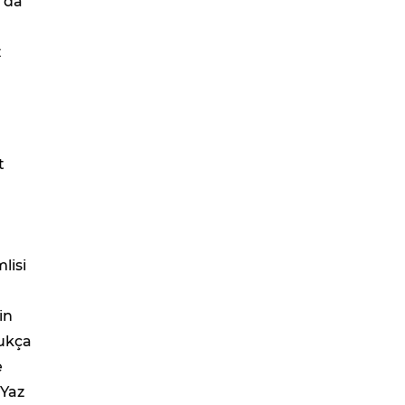
l'da
z
t
lisi
çin
dukça
e
 Yaz