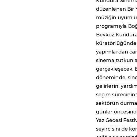
Kundura Sinema 
düzenlenen Bir Ya
müziğin uyumlu b
programıyla Boğa
Beykoz Kundura'n
küratörlüğünde h
yapımlardan canl
sinema tutkunlar
gerçekleşecek. 
döneminde, sine
gelirlerini yard
seçim sürecinin 
sektörün durma n
günler öncesinde
Yaz Gecesi Festiv
seyircisini de ko