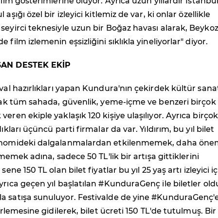
film gösterimlerine oluyor. Ayrıca uzun yıllardır İstanbu
aşığı özel bir izleyici kitlemiz de var, ki onlar özellikle
seyirci teknesiyle uzun bir Boğaz havası alarak, Beyko
 film izlemenin eşsizliğini sıklıkla yineliyorlar" diyor.
AŞAN DESTEK EKİP
ival hazırlıkları yapan Kundura'nın çekirdek kültür sana
ncak tüm sahada, güvenlik, yeme-içme ve benzeri birçok
eren ekiple yaklaşık 120 kişiye ulaşılıyor. Ayrıca birçok
dıkları üçüncü parti firmalar da var. Yıldırım, bu yıl bilet
onomideki dalgalanmalardan etkilenmemek, daha önem
lememek adına, sadece 50 TL'lik bir artışa gittiklerini
sene 150 TL olan bilet fiyatlar bu yıl 25 yaş artı izleyici i
yrıca geçen yıl başlatılan #KunduraGenç ile biletler ol
a satışa sunuluyor. Festivalde de yine #KunduraGenç'
lirlemesine gidilerek, bilet ücreti 150 TL'de tutulmuş. Bir