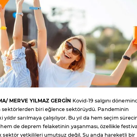
MA/ MERVE YILMAZ GERGİN
Kovid-19 salgını dönemin
n sektörlerden biri eğlence sektörüydü. Pandeminin
iki yıldır sarılmaya çalışılıyor. Bu yıl da hem seçim süreci
m hem de deprem felaketinin yaşanması, özellikle festiva
k sektör yetkilileri umutsuz değil. Şu anda hareketli bir