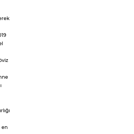
yerek
019
el
öviz
ahne
ı
rlığı
n en