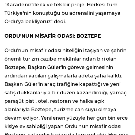
"Karadeniz'de ilk ve tek bir proje. Herkesi tüm
Türkiye'nin konuştuğu bu adrenalini yaşamaya
Ordu'ya bekliyoruz" dedi.
ORDU'NUN MİSAFİR ODASI: BOZTEPE
Ordu'nun misafir odası niteliğini taşıyan ve şehrin
önemli turizm cazibe mekânlarından biri olan
Boztepe, Başkan Güler'in göreve gelmesinin
ardından yapılan çalışmalarla adeta şaha kalktı.
Başkan Güler'in araç trafiğine kapattığı ve yeni
satış dükkanlarıyla bir düzen kazandırdığı, yamaç
paraşüt pisti, otel, restoran ve halka açık
alanlarıyla Boztepe, turizme can suyu olmaya
devam ediyor. Yenilenen yüzüyle her gün binlerce
kişiye ev sahipliği yapan Ordu'nun misafir odası
Boztepe, vatandaşlardan da tam not aldı. Her gün