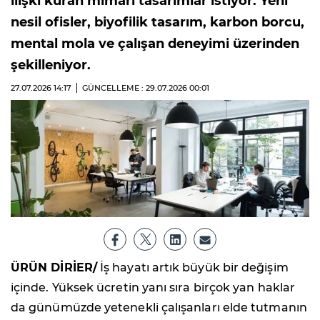
ilişki kuran mimari tasarımlar istiyor. Yeni
nesil ofisler, biyofilik tasarım, karbon borcu,
mental mola ve çalışan deneyimi üzerinden
şekilleniyor.
27.07.2026
14:17
GÜNCELLEME : 29.07.2026
00:01
ÜRÜN DİRİER/
İş hayatı artık büyük bir değişim
içinde. Yüksek ücretin yanı sıra birçok yan haklar
da günümüzde yetenekli çalışanları elde tutmanın