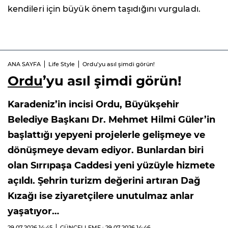
kendileri için büyük önem taşıdığını vurguladı.
ANA SAYFA
Life Style
Ordu’yu asıl şimdi görün!
Ordu
’yu asıl şimdi görün!
Karadeniz’in incisi Ordu, Büyükşehir
Belediye Başkanı Dr. Mehmet Hilmi Güler’in
başlattığı yepyeni projelerle gelişmeye ve
dönüşmeye devam ediyor. Bunlardan biri
olan Sırrıpaşa Caddesi yeni yüzüyle hizmete
açıldı. Şehrin turizm değerini artıran Dağ
Kızağı ise ziyaretçilere unutulmaz anlar
yaşatıyor…
29.07.2026
14:45
GÜNCELLEME : 29.07.2026
14:46